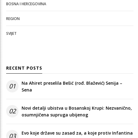
BOSNA I HERCEGOVINA
REGION
SVIJET
RECENT POSTS
Na Ahiret preselila Bešić (rođ. Blažević) Senija –
01
Sena
Novi detalji ubistva u Bosanskoj Krupi: Nezvanično,
02
osumnjičena supruga ubijenog
Evo koje države su zasad za, a koje protiv Infantina
03