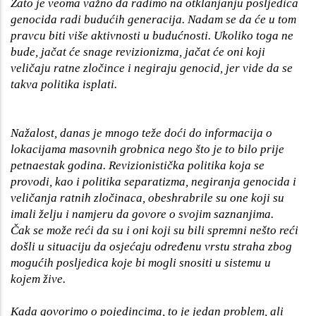
Zato je veoma važno da radimo na otklanjanju posljedica
genocida radi budućih generacija. Nadam se da će u tom
pravcu biti više aktivnosti u budućnosti. Ukoliko toga ne
bude, jačat će snage revizionizma, jačat će oni koji
veličaju ratne zločince i negiraju genocid, jer vide da se
takva politika isplati.
Nažalost, danas je mnogo teže doći do informacija o
lokacijama masovnih grobnica nego što je to bilo prije
petnaestak godina. Revizionistička politika koja se
provodi, kao i politika separatizma, negiranja genocida i
veličanja ratnih zločinaca, obeshrabrile su one koji su
imali želju i namjeru da govore o svojim saznanjima.
Čak se može reći da su i oni koji su bili spremni nešto reći
došli u situaciju da osjećaju određenu vrstu straha zbog
mogućih posljedica koje bi mogli snositi u sistemu u
kojem žive.
Kada govorimo o pojedincima, to je jedan problem, ali