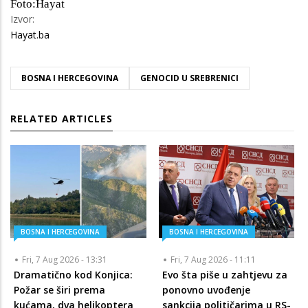
Foto:Hayat
Izvor:
Hayat.ba
BOSNA I HERCEGOVINA
GENOCID U SREBRENICI
RELATED ARTICLES
BOSNA I HERCEGOVINA
BOSNA I HERCEGOVINA
Fri, 7 Aug 2026 - 13:31
Fri, 7 Aug 2026 - 11:11
Dramatično kod Konjica:
Evo šta piše u zahtjevu za
Požar se širi prema
ponovno uvođenje
kućama, dva helikoptera
sankcija političarima u RS-