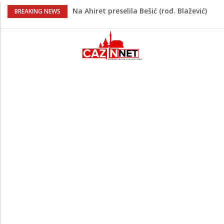
Na Ahiret preselila Bešić (rođ. Blažević)
BREAKING NEWS
Senija – Sena
Na Ahiret preselio ŠUPUK (Refik) ŠEFIK
Evo koje države su zasad za, a koje
protiv Infantina na izborima: Srbija i
Hrvatska se izjasnile
Majka Izeta Nanića progovorila nakon
obilježavanja godišnjice: "Doživjela sam
poniženje na mjestu gdje se odaje
počast mom sinu"
Novi detalji ubistva u Bosanskoj Krupi:
Nezvanično, osumnjičena supruga
ubijenog