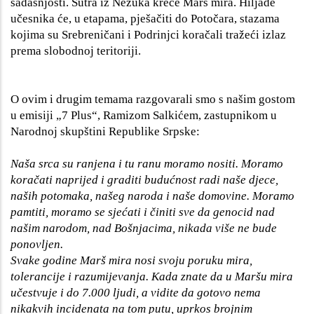
sadašnjosti. Sutra iz Nezuka kreće Marš mira. Hiljade
učesnika će, u etapama, pješačiti do Potočara, stazama
kojima su Srebreničani i Podrinjci koračali tražeći izlaz
prema slobodnoj teritoriji.
O ovim i drugim temama razgovarali smo s našim gostom
u emisiji „7 Plus“, Ramizom Salkićem, zastupnikom u
Narodnoj skupštini Republike Srpske:
Naša srca su ranjena i tu ranu moramo nositi. Moramo
koračati naprijed i graditi budućnost radi naše djece,
naših potomaka, našeg naroda i naše domovine. Moramo
pamtiti, moramo se sjećati i činiti sve da genocid nad
našim narodom, nad Bošnjacima, nikada više ne bude
ponovljen.
Svake godine Marš mira nosi svoju poruku mira,
tolerancije i razumijevanja. Kada znate da u Maršu mira
učestvuje i do 7.000 ljudi, a vidite da gotovo nema
nikakvih incidenata na tom putu, uprkos brojnim