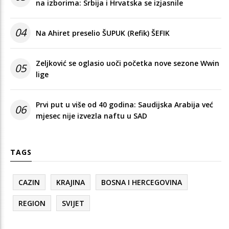
na izborima: Srbija i Hrvatska se izjasnile
04
Na Ahiret preselio ŠUPUK (Refik) ŠEFIK
Zeljković se oglasio uoči početka nove sezone Wwin
05
lige
Prvi put u više od 40 godina: Saudijska Arabija već
06
mjesec nije izvezla naftu u SAD
TAGS
CAZIN
KRAJINA
BOSNA I HERCEGOVINA
REGION
SVIJET