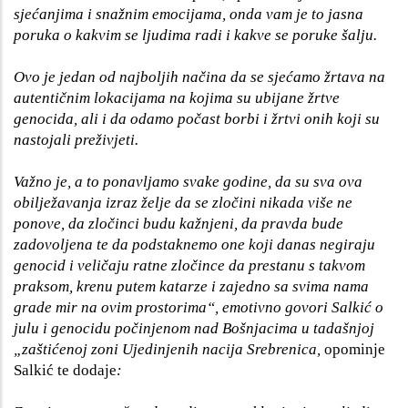
sjećanjima i snažnim emocijama, onda vam je to jasna
poruka o kakvim se ljudima radi i kakve se poruke šalju.
Ovo je jedan od najboljih načina da se sjećamo žrtava na
autentičnim lokacijama na kojima su ubijane žrtve
genocida, ali i da odamo počast borbi i žrtvi onih koji su
nastojali preživjeti.
Važno je, a to ponavljamo svake godine, da su sva ova
obilježavanja izraz želje da se zločini nikada više ne
ponove, da zločinci budu kažnjeni, da pravda bude
zadovoljena te da podstaknemo one koji danas negiraju
genocid i veličaju ratne zločince da prestanu s takvom
praksom, krenu putem katarze i zajedno sa svima nama
grade mir na ovim prostorima“, emotivno govori Salkić o
julu i genocidu počinjenom nad Bošnjacima u tadašnjoj
„zaštićenoj zoni Ujedinjenih nacija Srebrenica,
opominje
Salkić
te dodaje
: