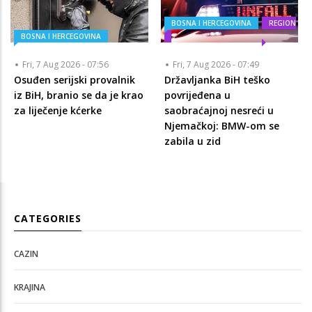
BOSNA I HERCEGOVINA
REGION
BOSNA I HERCEGOVINA
Fri, 7 Aug 2026 - 07:56
Fri, 7 Aug 2026 - 07:49
Osuđen serijski provalnik
Državljanka BiH teško
iz BiH, branio se da je krao
povrijeđena u
za liječenje kćerke
saobraćajnoj nesreći u
Njemačkoj: BMW-om se
zabila u zid
CATEGORIES
CAZIN
KRAJINA