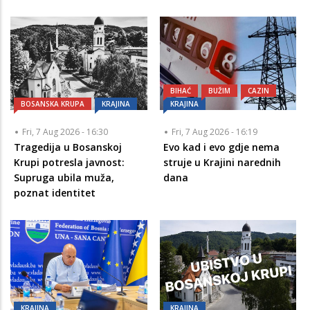
BIHAĆ
BUŽIM
CAZIN
BOSANSKA KRUPA
KRAJINA
KRAJINA
Fri, 7 Aug 2026 - 16:30
Fri, 7 Aug 2026 - 16:19
Tragedija u Bosanskoj
Evo kad i evo gdje nema
Krupi potresla javnost:
struje u Krajini narednih
Supruga ubila muža,
dana
poznat identitet
KRAJINA
KRAJINA