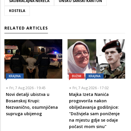
SAOBRAĆAJNA NEREĆA
UNSKO SANSKI KANTON
KOSTELA
RELATED ARTICLES
KRAJINA
BUŽIM
KRAJINA
Fri, 7 Aug 2026 - 19:45
Fri, 7 Aug 2026 - 17:02
Novi detalji ubistva u
Majka Izeta Nanića
Bosanskoj Krupi:
progovorila nakon
Nezvanično, osumnjičena
obilježavanja godišnjice:
supruga ubijenog
"Doživjela sam poniženje
na mjestu gdje se odaje
počast mom sinu"