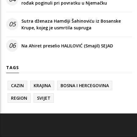
rođak poginuli pri povratku u Njemačku
Sutra dženaza Hamdiji Šahinoviću iz Bosanske
05
Krupe, kojeg je usmrtila supruga
06
Na Ahiret preselio HALILOVIĆ (Smajil) SEJAD
TAGS
CAZIN
KRAJINA
BOSNA I HERCEGOVINA
REGION
SVIJET