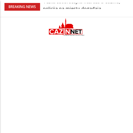
Ovo je 24-godišnji mladić koji je izgubio
BREAKING NEWS
život u rijeci Krivaji kod Zavidovića
Na Ahiret preselio LJUBIJANKIĆ (Hasan)
REDŽEP
Na Ahiret preselio HALILOVIĆ (Smajil)
SEJAD
Sutra dženaza Hamdiji Šahinoviću iz
Bosanske Krupe, kojeg je usmrtila
supruga
Teška saobraćajna nesreća u Cazinu,
policija na mjestu događaja