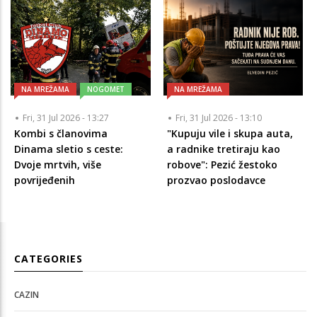
NA MREŽAMA
NOGOMET
NA MREŽAMA
Fri, 31 Jul 2026 - 13:27
Fri, 31 Jul 2026 - 13:10
Kombi s članovima
"Kupuju vile i skupa auta,
Dinama sletio s ceste:
a radnike tretiraju kao
Dvoje mrtvih, više
robove": Pezić žestoko
povrijeđenih
prozvao poslodavce
CATEGORIES
CAZIN