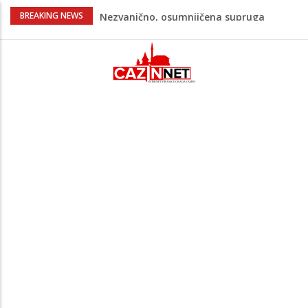
Na Ahiret preselila Bešić (rođ. Blažević)
BREAKING NEWS
Senija – Sena
Na Ahiret preselio ŠUPUK (Refik) ŠEFIK
Evo koje države su zasad za, a koje
protiv Infantina na izborima: Srbija i
Hrvatska se izjasnile
Majka Izeta Nanića progovorila nakon
obilježavanja godišnjice: "Doživjela sam
poniženje na mjestu gdje se odaje
počast mom sinu"
Novi detalji ubistva u Bosanskoj Krupi:
Nezvanično, osumnjičena supruga
ubijenog