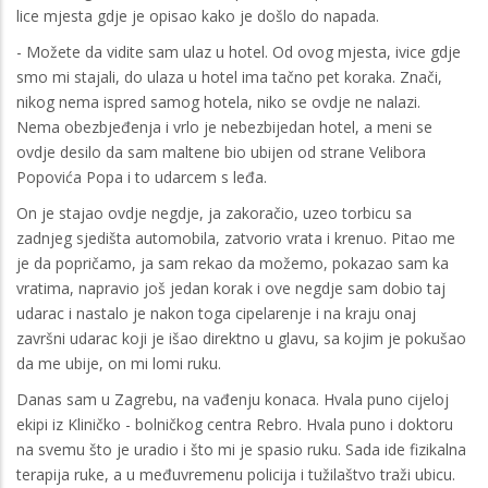
lice mjesta gdje je opisao kako je došlo do napada.
- Možete da vidite sam ulaz u hotel. Od ovog mjesta, ivice gdje
smo mi stajali, do ulaza u hotel ima tačno pet koraka. Znači,
nikog nema ispred samog hotela, niko se ovdje ne nalazi.
Nema obezbjeđenja i vrlo je nebezbijedan hotel, a meni se
ovdje desilo da sam maltene bio ubijen od strane Velibora
Popovića Popa i to udarcem s leđa.
On je stajao ovdje negdje, ja zakoračio, uzeo torbicu sa
zadnjeg sjedišta automobila, zatvorio vrata i krenuo. Pitao me
je da popričamo, ja sam rekao da možemo, pokazao sam ka
vratima, napravio još jedan korak i ove negdje sam dobio taj
udarac i nastalo je nakon toga cipelarenje i na kraju onaj
završni udarac koji je išao direktno u glavu, sa kojim je pokušao
da me ubije, on mi lomi ruku.
Danas sam u Zagrebu, na vađenju konaca. Hvala puno cijeloj
ekipi iz Kliničko - bolničkog centra Rebro. Hvala puno i doktoru
na svemu što je uradio i što mi je spasio ruku. Sada ide fizikalna
terapija ruke, a u međuvremenu policija i tužilaštvo traži ubicu.