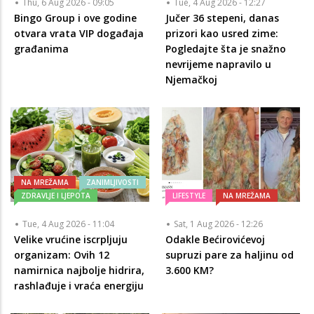
Thu, 6 Aug 2026 - 09:05
Tue, 4 Aug 2026 - 12:27
Bingo Group i ove godine
Jučer 36 stepeni, danas
otvara vrata VIP događaja
prizori kao usred zime:
građanima
Pogledajte šta je snažno
nevrijeme napravilo u
Njemačkoj
NA MREŽAMA
ZANIMLJIVOSTI
ZDRAVLJE I LJEPOTA
LIFESTYLE
NA MREŽAMA
Tue, 4 Aug 2026 - 11:04
Sat, 1 Aug 2026 - 12:26
Velike vrućine iscrpljuju
Odakle Bećirovićevoj
organizam: Ovih 12
supruzi pare za haljinu od
namirnica najbolje hidrira,
3.600 KM?
rashlađuje i vraća energiju