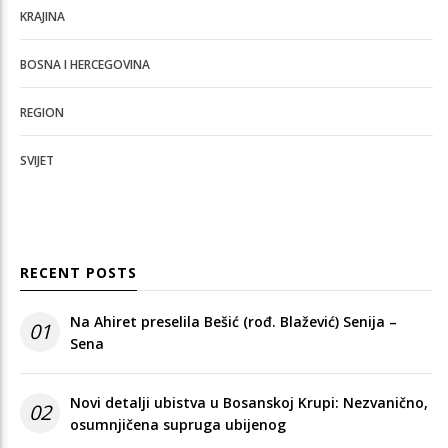
KRAJINA
BOSNA I HERCEGOVINA
REGION
SVIJET
RECENT POSTS
Na Ahiret preselila Bešić (rođ. Blažević) Senija –
01
Sena
Novi detalji ubistva u Bosanskoj Krupi: Nezvanično,
02
osumnjičena supruga ubijenog