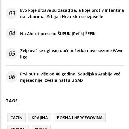
Evo koje države su zasad za, a koje protiv Infantina
03
na izborima: Srbija i Hrvatska se izjasnile
04
Na Ahiret preselio ŠUPUK (Refik) ŠEFIK
Zeljković se oglasio uoči početka nove sezone Wwin
05
lige
Prvi put u više od 40 godina: Saudijska Arabija već
06
mjesec nije izvezla naftu u SAD
TAGS
CAZIN
KRAJINA
BOSNA I HERCEGOVINA