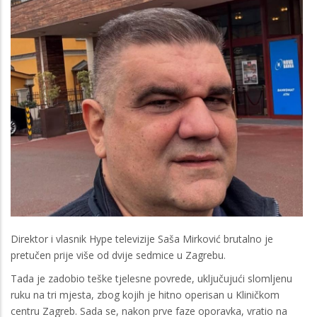
Direktor i vlasnik Hype televizije Saša Mirković brutalno je
pretučen prije više od dvije sedmice u Zagrebu.
Tada je zadobio teške tjelesne povrede, uključujući slomljenu
ruku na tri mjesta, zbog kojih je hitno operisan u Kliničkom
centru Zagreb. Sada se, nakon prve faze oporavka, vratio na