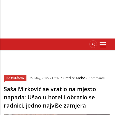
/ Uredio:
Meha
/
NA MREŽAMA
27 May, 2025 - 18:37
Comments
Saša Mirković se vratio na mjesto
napada: Ušao u hotel i obratio se
radnici, jedno najviše zamjera