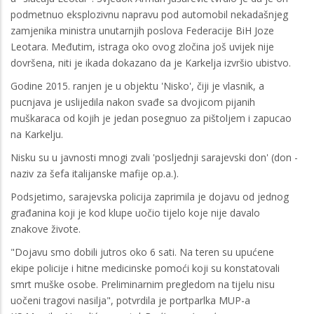
podmetnuo eksplozivnu napravu pod automobil nekadašnjeg
zamjenika ministra unutarnjih poslova Federacije BiH Joze
Leotara. Međutim, istraga oko ovog zločina još uvijek nije
dovršena, niti je ikada dokazano da je Karkelja izvršio ubistvo.
Godine 2015. ranjen je u objektu 'Nisko', čiji je vlasnik, a
pucnjava je uslijedila nakon svađe sa dvojicom pijanih
muškaraca od kojih je jedan posegnuo za pištoljem i zapucao
na Karkelju.
Nisku su u javnosti mnogi zvali 'posljednji sarajevski don' (don -
naziv za šefa italijanske mafije op.a.).
Podsjetimo, sarajevska policija zaprimila je dojavu od jednog
građanina koji je kod klupe uočio tijelo koje nije davalo
znakove živote.
"Dojavu smo dobili jutros oko 6 sati. Na teren su upućene
ekipe policije i hitne medicinske pomoći koji su konstatovali
smrt muške osobe. Preliminarnim pregledom na tijelu nisu
uočeni tragovi nasilja", potvrdila je portparlka MUP-a