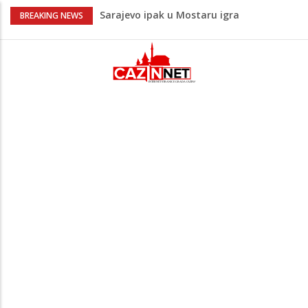
Sarajevo ipak u Mostaru igra
BREAKING NEWS
Čeferin odredio ko dijeli pravdu u 1 kolu
Premijer lige BiH
Lepa Brena pala na koncertu u Budvi
nakon kultnog zamaha nogom: "Nisi bio
na njenom koncertu ako nije pala"
Na Ahiret preselio BEKTAŠEVIĆ (HUSEIN)
HUSEIN-BEKTAŠ
Bingo Group i ove godine otvara vrata
VIP događaja građanima