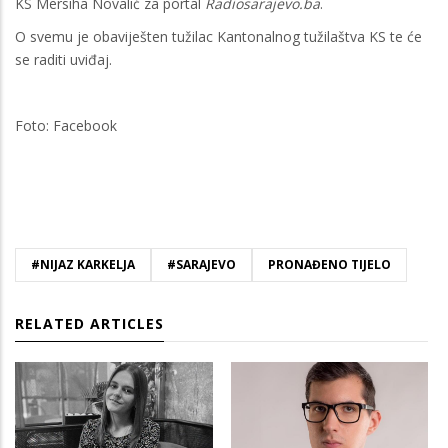
KS Mersiha Novalić za portal
Radiosarajevo.ba
.
O svemu je obaviješten tužilac Kantonalnog tužilaštva KS te će
se raditi uviđaj.
Foto: Facebook
#NIJAZ KARKELJA
#SARAJEVO
PRONAĐENO TIJELO
RELATED ARTICLES