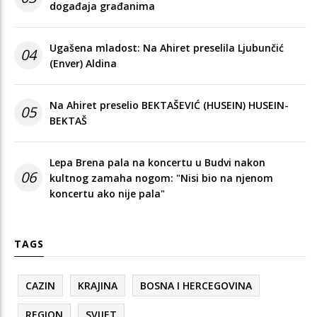
događaja građanima
Ugašena mladost: Na Ahiret preselila Ljubunčić
04
(Enver) Aldina
Na Ahiret preselio BEKTAŠEVIĆ (HUSEIN) HUSEIN-
05
BEKTAŠ
Lepa Brena pala na koncertu u Budvi nakon
06
kultnog zamaha nogom: "Nisi bio na njenom
koncertu ako nije pala"
TAGS
CAZIN
KRAJINA
BOSNA I HERCEGOVINA
REGION
SVIJET