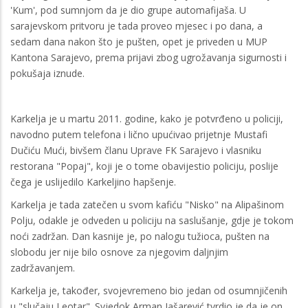
'Kum', pod sumnjom da je dio grupe automafijaša. U
sarajevskom pritvoru je tada proveo mjesec i po dana, a
sedam dana nakon što je pušten, opet je priveden u MUP
Kantona Sarajevo, prema prijavi zbog ugrožavanja sigurnosti i
pokušaja iznude.
Karkelja je u martu 2011. godine, kako je potvrđeno u policiji,
navodno putem telefona i lično upućivao prijetnje Mustafi
Dučiću Mući, bivšem članu Uprave FK Sarajevo i vlasniku
restorana "Popaj", koji je o tome obavijestio policiju, poslije
čega je uslijedilo Karkeljino hapšenje.
Karkelja je tada zatečen u svom kafiću "Nisko" na Alipašinom
Polju, odakle je odveden u policiju na saslušanje, gdje je tokom
noći zadržan. Dan kasnije je, po nalogu tužioca, pušten na
slobodu jer nije bilo osnove za njegovim daljnjim
zadržavanjem.
Karkelja je, također, svojevremeno bio jedan od osumnjičenih
u "slučaju Leotar". Svjedok Arman Jašarević tvrdio je da je on