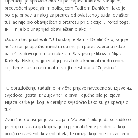
Operaciju je sprovelo oko 50 policajaca Kantona Sarajevo,
predvoðeni specijalnim policajcem Fadilom Dahićem. Iako je
policija pribavila nalog za pretres od ovlaštenog suda, ovlašteni
tužilac nije bio obaviješten o pretresu prije akcije… Pored toga,
IPTF nije bio unaprijed obaviješten o akciji."
Dani
su tad pribilježili: "U Turskoj je Ramiz Delalić Ćelo, koji je
nešto ranije optužio ministra da mu je i pored zabrana izdao
pasoš, zadovoljno trljao ruke, a u Sarajevu je likovao Nijaz
Karkelja Nisko, najpoznatiji povratnik u kriminal među onima
koji tvrde da su nastradali u raciji u restoranu "Zujevina".
"U obrazloženju tadašnje Krivične prijave navedene su izjave 42
svjedoka, gosta iz "Zujevine", a prva i ključna bila je izjava
Nijaza Karkelje, koji je detaljno svjedočio kako su ga specijalci
tukli.
Zvanično objašnjenje za raciju u "Zujevini" bilo je da se radilo o
jednoj u nizu akcija kojima je cilj pronalaženje predmeta koji
potiču iz izvršenih krivičnih djela, te oružja koje nije dozvoljeno