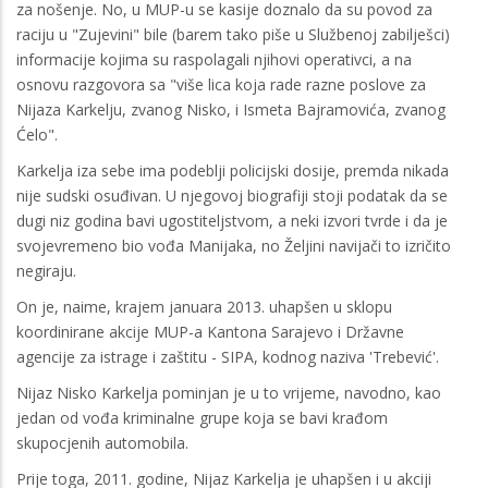
za nošenje. No, u MUP-u se kasije doznalo da su povod za
raciju u "Zujevini" bile (barem tako piše u Službenoj zabilješci)
informacije kojima su raspolagali njihovi operativci, a na
osnovu razgovora sa "više lica koja rade razne poslove za
Nijaza Karkelju, zvanog Nisko, i Ismeta Bajramovića, zvanog
Ćelo".
Karkelja iza sebe ima podeblji policijski dosije, premda nikada
nije sudski osuđivan. U njegovoj biografiji stoji podatak da se
dugi niz godina bavi ugostiteljstvom, a neki izvori tvrde i da je
svojevremeno bio vođa Manijaka, no Željini navijači to izričito
negiraju.
On je, naime, krajem januara 2013. uhapšen u sklopu
koordinirane akcije MUP-a Kantona Sarajevo i Državne
agencije za istrage i zaštitu - SIPA, kodnog naziva 'Trebević'.
Nijaz Nisko Karkelja pominjan je u to vrijeme, navodno, kao
jedan od vođa kriminalne grupe koja se bavi krađom
skupocjenih automobila.
Prije toga, 2011. godine, Nijaz Karkelja je uhapšen i u akciji