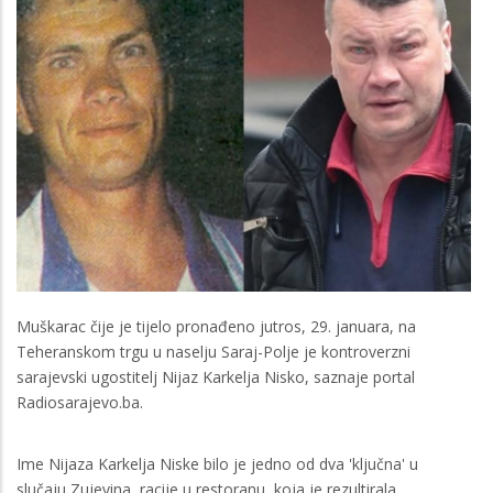
Muškarac čije je tijelo pronađeno jutros, 29. januara, na
Teheranskom trgu u naselju Saraj-Polje je kontroverzni
sarajevski ugostitelj Nijaz Karkelja Nisko, saznaje portal
Radiosarajevo.ba.
Ime Nijaza Karkelja Niske bilo je jedno od dva 'ključna' u
slučaju Zujevina, racije u restoranu, koja je rezultirala