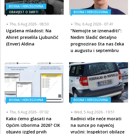
BOSNA I HERCEGOVINA
OBAVIJEST O SMRTI
BOSNA I HERCEGOVINA
Thu, 6 Aug 2026 - 08:50
Thu, 6 Aug 2026 - 07:41
Ugašena mladost: Na
“Nemojte se iznenaditi”:
Ahiret preselila Ljubunčić
Nedim Sladić detaljno
(Enver) Aldina
prognozirao šta nas čeka
u augustu i septembru
BOSNA I HERCEGOVINA
BOSNA I HERCEGOVINA
Thu, 6 Aug 2026 - 07:02
Wed, 5 Aug 2026 - 19:51
Kako ćemo glasati na
Radnici više neće morati
Općim izborima 2026? CIK
na sunce po najvećoj
objavio izgled prvih
vrućini: Inspektori obilaze