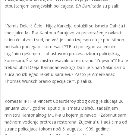
otpuštanjem sarajevskih policajaca.
Bh Dani
tada su pisali:
"Ramiz Delalić Ćelo i Nijaz Karkelja optužili su Ismeta Dahića i
specijalce MUP-a Kantona Sarajevo za prekoračenje ovlasti:
istinu će utvrditi sud, no već je sada izvjesno da je pod silinom
pritisaka podlegao i komesar IPTF-a i posegao za jedinim
logičnim rješenjem - obustavom procesa izbora policijskog
komesara. Šta se zaista dešavalo u restoranu "Zujevina"? Ko je
trebao ubiti Džeja Ramadanovskog? Da li je Sinan Sakić samo
slučajno izbjegao reket u Sarajevu? Zašto je Amerikanac
Thomas Wunsch branio specijalce?", pisali su.
Komesar IPTF-a Vincent Coeurderoy zbog ovog je slučaja 26.
januara 2001. godine, uputio je Ismetu Dahiću, tadašnjem
ministru Kantonalnog MUP-a u kojem je naveo: "Zabrinut sam
načinom vođenja pretresa restorana 'Zujevina' u Hadžićima od
strane policajaca tokom noći 6. augusta 1999. godine.