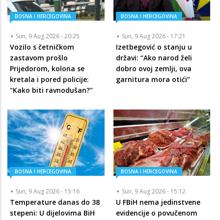
BOSNA I HERCEGOVINA
BOSNA I HERCEGOVINA
Sun, 9 Aug 2026 - 20:25
Sun, 9 Aug 2026 - 17:21
Vozilo s četničkom
Izetbegović o stanju u
zastavom prošlo
državi: “Ako narod želi
Prijedorom, kolona se
dobro ovoj zemlji, ova
kretala i pored policije:
garnitura mora otići”
"Kako biti ravnodušan?"
BOSNA I HERCEGOVINA
BOSNA I HERCEGOVINA
Sun, 9 Aug 2026 - 15:16
Sun, 9 Aug 2026 - 15:12
Temperature danas do 38
U FBiH nema jedinstvene
stepeni: U dijelovima BiH
evidencije o povučenom