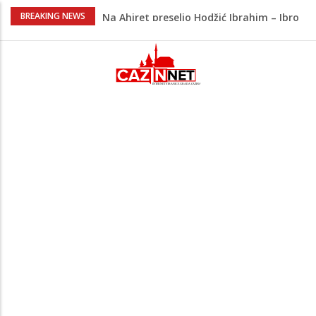
Na Ahiret preselio Hodžić Ibrahim – Ibro
BREAKING NEWS
Policajac
Bliski istok na ivici nove eskalacije?
Napad na rafineriju Saudi Aramca
podigao tenzije
Đula Drini podijelila najljepše porodične
trenutke: Maleni Emin stigao u njihov
dom
Novak Đoković zapjevao na koncertu
Vlade Georgieva, plesnim pokretima
oduševio publiku
Na Ahiret preselila Krupić Suvada