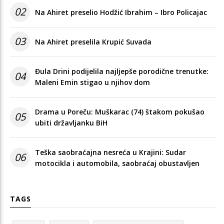
02
Na Ahiret preselio Hodžić Ibrahim – Ibro Policajac
03
Na Ahiret preselila Krupić Suvada
Đula Drini podijelila najljepše porodične trenutke:
04
Maleni Emin stigao u njihov dom
Drama u Poreču: Muškarac (74) štakom pokušao
05
ubiti državljanku BiH
Teška saobraćajna nesreća u Krajini: Sudar
06
motocikla i automobila, saobraćaj obustavljen
TAGS