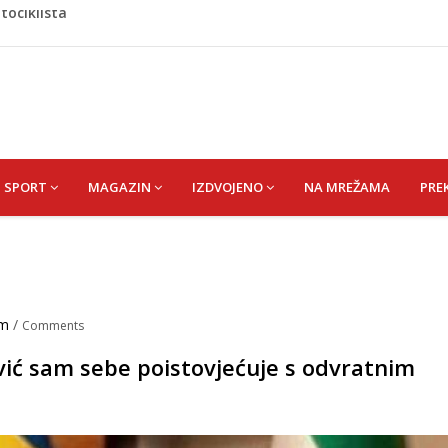
jil) SEJAD
u iz Bosanske Krupe, kojeg je usmrtila supruga
jihov 16-godišnji rođak poginuli pri povratku u Njemačku
a ostala bez saudijske nafte
tociklista
SPORT
MAGAZIN
IZDVOJENO
NA MREŽAMA
PRE
im
/
Comments
vić sam sebe poistovjećuje s odvratnim