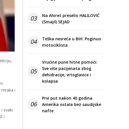
Na Ahiret preselio HALILOVIĆ
03
(Smajil) SEJAD
Teška nesreća u BiH: Poginuo
04
motociklista
ekciju,
Vrućine pune hitne pomoći:
Sve više pacijenata zbog
05
dehidracije, vrtoglavice i
kolapsa
im
, mraka i
Prvi put nakon 40 godina
06
Amerika ostala bez saudijske
 i svaki
nafte
t i