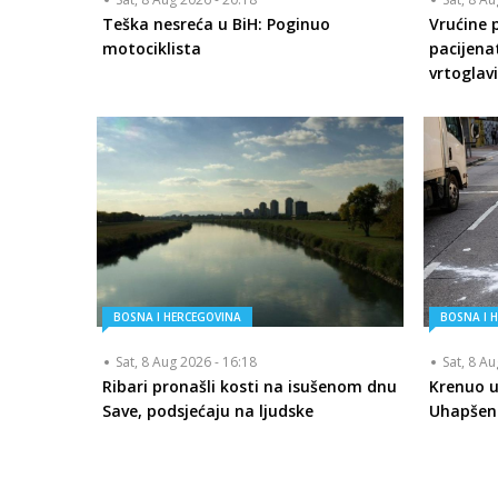
Teška nesreća u BiH: Poginuo
Vrućine 
motociklista
pacijena
vrtoglav
BOSNA I HERCEGOVINA
BOSNA I 
Sat, 8 Aug 2026 - 16:18
Sat, 8 A
Ribari pronašli kosti na isušenom dnu
Krenuo u
Save, podsjećaju na ljudske
Uhapšen 