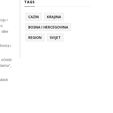
TAGS
CAZIN
KRAJINA
ciju i
to
BOSNA I HERCEGOVINA
 slike
REGION
SVIJET
ivota i
očistiti
klama",
vlasti