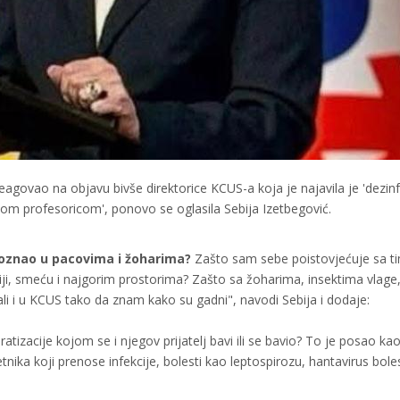
agovao na objavu bivše direktorice KCUS-a koja je najavila je 'dezinf
ažnom profesoricom', ponovo se oglasila Sebija Izetbegović.
oznao u pacovima i žoharima?
Zašto sam sebe poistovjećuje sa t
ciji, smeću i najgorim prostorima? Zašto sa žoharima, insektima vlage
 ali i u KCUS tako da znam kako su gadni", navodi Sebija i dodaje:
eratizacije kojom se i njegov prijatelj bavi ili se bavio? To je posao kao
nika koji prenose infekcije, bolesti kao leptospirozu, hantavirus boles