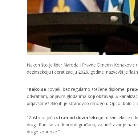
Nakon što je lider Naroda i Pravde Elmedin Konaković re
dezinsekciju i deratizaciju 2026. godine' nazvavši je 'l
"
Kako se
čovjek, bez regularno stečene diplome,
prep
odvratnim, prljavim glodarima koji obitavaju u kanaliza
prljavštine? Bilo ih je strahovito mnogo u Općoj bolnici
"Zašto osjeća
strah od dezinfekcije
, dezinsekcije i d
drugi. Radi se za dobrobit građana, za uništavanje namet
druge zoonoze."