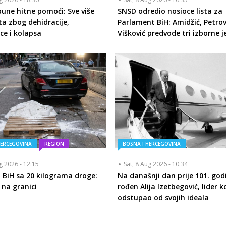
pune hitne pomoći: Sve više
SNSD odredio nosioce lista za
ta zbog dehidracije,
Parlament BiH: Amidžić, Petrovi
ice i kolapsa
Višković predvode tri izborne j
HERCEGOVINA
REGION
BOSNA I HERCEGOVINA
ug 2026 - 12:15
Sat, 8 Aug 2026 - 10:34
 BiH sa 20 kilograma droge:
Na današnji dan prije 101. god
na granici
rođen Alija Izetbegović, lider ko
odstupao od svojih ideala