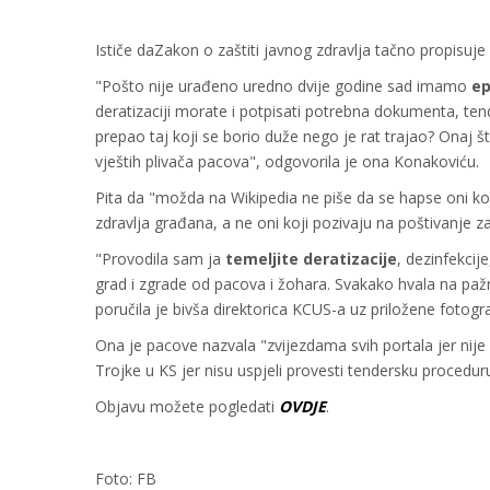
Ističe daZakon o zaštiti javnog zdravlja tačno propisuje
"Pošto nije urađeno uredno dvije godine sad imamo
ep
deratizaciji morate i potpisati potrebna dokumenta, ten
prepao taj koji se borio duže nego je rat trajao? Onaj š
vještih plivača pacova", odgovorila je ona Konakoviću.
Pita da "možda na Wikipedia ne piše da se hapse oni koj
zdravlja građana, a ne oni koji pozivaju na poštivanje 
"Provodila sam ja
temeljite deratizacije
, dezinfekcije
grad i zgrade od pacova i žohara. Svakako hvala na pažn
poručila je bivša direktorica KCUS-a uz priložene fotograf
Ona je pacove nazvala "zvijezdama svih portala jer nije 
Trojke u KS jer nisu uspjeli provesti tendersku procedur
Objavu možete pogledati
OVDJE
.
Foto: FB