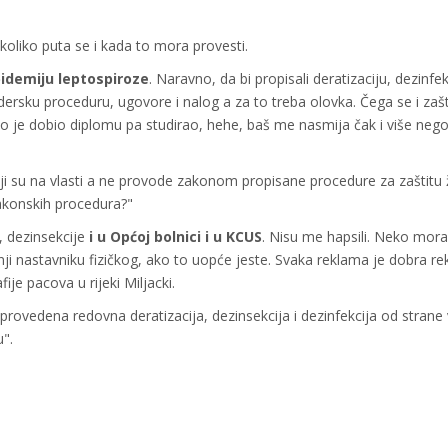
 koliko puta se i kada to mora provesti.
idemiju leptospiroze
. Naravno, da bi propisali deratizaciju, dezinfek
dersku proceduru, ugovore i nalog a za to treba olovka. Čega se i zaš
to je dobio diplomu pa studirao, hehe, baš me nasmija čak i više nego
i su na vlasti a ne provode zakonom propisane procedure za zaštitu ž
zakonskih procedura?"
, dezinsekcije
i u Općoj bolnici i u KCUS
. Nisu me hapsili. Neko mora 
ji nastavniku fizičkog, ako to uopće jeste. Svaka reklama je dobra re
ije pacova u rijeki Miljacki.
provedena redovna deratizacija, dezinsekcija i dezinfekcija od strane 
u".