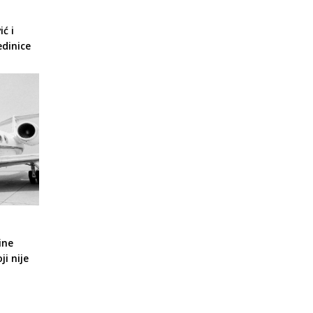
ć i
edinice
ine
ji nije