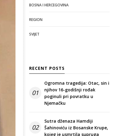
BOSNA I HERCEGOVINA
REGION
SVIJET
RECENT POSTS
Ogromna tragedija: Otac, sin i
njihov 16-godišnji rođak
01
poginuli pri povratku u
Njemačku
Sutra dženaza Hamdiji
02
Šahinoviću iz Bosanske Krupe,
kojeg je usmrtila supruga