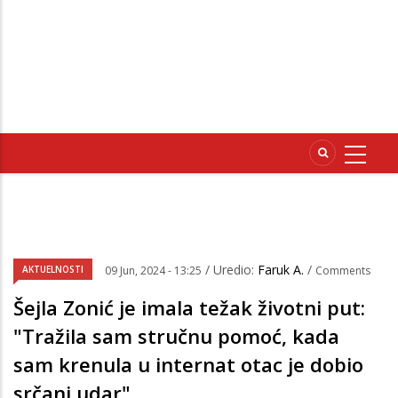
/ Uredio:
Faruk A.
/
AKTUELNOSTI
09 Jun, 2024 - 13:25
Comments
Šejla Zonić je imala težak životni put:
"Tražila sam stručnu pomoć, kada
sam krenula u internat otac je dobio
srčani udar"