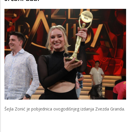
Šejla Zonić je pobjednica ovogodišnjeg izdanja Zvezda Granda.