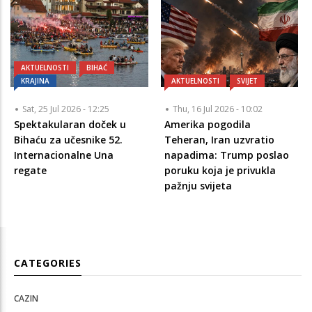
AKTUELNOSTI
BIHAĆ
KRAJINA
AKTUELNOSTI
SVIJET
Sat, 25 Jul 2026 - 12:25
Thu, 16 Jul 2026 - 10:02
Spektakularan doček u
Amerika pogodila
Bihaću za učesnike 52.
Teheran, Iran uzvratio
Internacionalne Una
napadima: Trump poslao
regate
poruku koja je privukla
pažnju svijeta
CATEGORIES
CAZIN