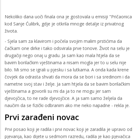
Nekoliko dana uoči finala ona je gostovala u emisiji "Pričaonica
kod Sanje Ćulibrk, gdje je otkrila mnoge detalje iz privatnog
života.
- Sjela sam za klavirom i počela svojim malim prstićima da
čačkam one dirke i tako odsvirala prve tonove. Život na selu je
drugačiji nego onaj u gradu. Ja sam kao mala htjela da se
bavim borilačkim vještinama a nisam mogla jer to u selu nije
bilo. Mi smo se igrali u pjesku i sa lutkama. A onda kada krene
čovjek da odrasta shvati da mora da se bori i sa sredinom i da
nametne svoj stav i želje. Ja sam htjela da se bavim borilačkim
vještinama a govorili su mi da ja to ne mogu jer sam
djevojčica, to ne rade djevojčice. A ja sam samo željela da
naučim da se fizički odbranim ako me neko napadne - rekla je.
Prvi zarađeni novac
Prvi posao koji je radila i prvi novac koji je zaradila je upravo od
pjevanja, kao dijete u sedmom razredu, radila je kao pjevačica