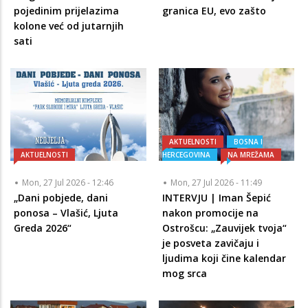
pojedinim prijelazima
granica EU, evo zašto
kolone već od jutarnjih
sati
AKTUELNOSTI
BOSNA I
AKTUELNOSTI
HERCEGOVINA
NA MREŽAMA
Mon, 27 Jul 2026 - 12:46
Mon, 27 Jul 2026 - 11:49
„Dani pobjede, dani
INTERVJU | Iman Šepić
ponosa – Vlašić, Ljuta
nakon promocije na
Greda 2026“
Ostrošcu: „Zauvijek tvoja“
je posveta zavičaju i
ljudima koji čine kalendar
mog srca