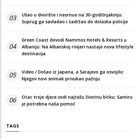
Ušao u dvorište i nasrnuo na 30-godišnjakinju:
03
Suprug ga savladao i zadržao do dolaska policije
Green Coast dovodi Nammos Hotels & Resorts u
04
Albaniju: Na Albanskoj rivijeri nastaje nova lifestyle
destinacija
Video / Došao iz Japana, a Sarajevo ga osvojilo:
05
Njegov novi snimak privukao pažnju
Otac troje djece vodi najtežu životnu bitku: Samiru
06
je potrebna naša pomoć
TAGS