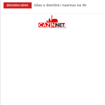
Ušao u dvorište i nasrnuo na 30-
BREAKING NEWS
godišnjakinju: Suprug ga savladao i
zadržao do dolaska policije
Krajina: Teška saobraćajna nesreća,
vozilo završilo na krovu – policija i Hitna
pomoć na terenu
Green Coast dovodi Nammos Hotels &
Resorts u Albaniju: Na Albanskoj rivijeri
nastaje nova lifestyle destinacija
Jutro donijelo velike gužve: Kolone na
brojnim graničnim prelazima širom BiH
Evo gdje i kad sutra nestaje struja u
Krajini: Provjeri jesi li na spisku