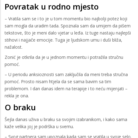
Povratak u rodno mjesto
– Vratila sam se i to je u tom momentu bio najbolji potez koji
sam mogla da uradim tada. Spoznala sam da umijem da pišem
tekstove, što je meni dalo vjetar u leđa. Iz tuge nastaju najlepši
stihovi i najjače emocije. Tuga je ljudskom umu i duši bliža,
nažalost.
Zonić je otkrila da je u jednom momentu i potražila stručnu
pomoć.
– U periodu anksioznosti sam zaključila da meni treba stručna
pomoć. Prosto nisam htjela da se sama bavim sa tim
problemom. I dan danas idem na terapije i to neću mijenjati –
rekla je ona.
O braku
Šejla danas uživa u braku sa svojim izabranikom, i kako sama
kaže velika joj je podrška u svemu.
– Svog partnera sam upoznala kada sam se vratila u svoje selo.