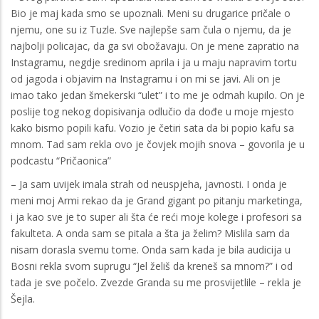
Bio je maj kada smo se upoznali. Meni su drugarice pričale o
njemu, one su iz Tuzle. Sve najlepše sam čula o njemu, da je
najbolji policajac, da ga svi obožavaju. On je mene zapratio na
Instagramu, negdje sredinom aprila i ja u maju napravim tortu
od jagoda i objavim na Instagramu i on mi se javi. Ali on je
imao tako jedan šmekerski “ulet” i to me je odmah kupilo. On je
poslije tog nekog dopisivanja odlučio da dođe u moje mjesto
kako bismo popili kafu. Vozio je četiri sata da bi popio kafu sa
mnom. Tad sam rekla ovo je čovjek mojih snova – govorila je u
podcastu “Pričaonica”
– Ja sam uvijek imala strah od neuspjeha, javnosti. I onda je
meni moj Armi rekao da je Grand gigant po pitanju marketinga,
i ja kao sve je to super ali šta će reći moje kolege i profesori sa
fakulteta. A onda sam se pitala a šta ja želim? Mislila sam da
nisam dorasla svemu tome. Onda sam kada je bila audicija u
Bosni rekla svom suprugu “Jel želiš da kreneš sa mnom?” i od
tada je sve počelo. Zvezde Granda su me prosvijetlile – rekla je
Šejla.