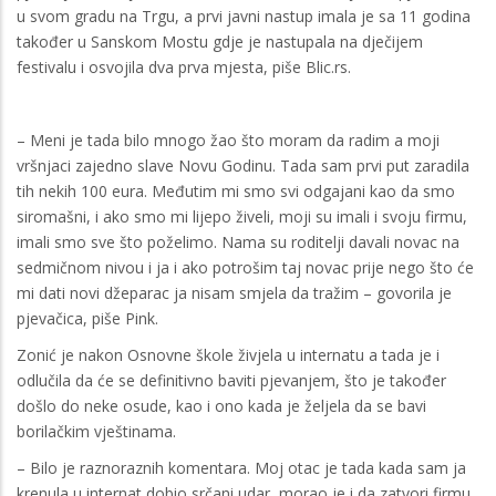
u svom gradu na Trgu, a prvi javni nastup imala je sa 11 godina
također u Sanskom Mostu gdje je nastupala na dječijem
festivalu i osvojila dva prva mjesta, piše Blic.rs.
– Meni je tada bilo mnogo žao što moram da radim a moji
vršnjaci zajedno slave Novu Godinu. Tada sam prvi put zaradila
tih nekih 100 eura. Međutim mi smo svi odgajani kao da smo
siromašni, i ako smo mi lijepo živeli, moji su imali i svoju firmu,
imali smo sve što poželimo. Nama su roditelji davali novac na
sedmičnom nivou i ja i ako potrošim taj novac prije nego što će
mi dati novi džeparac ja nisam smjela da tražim – govorila je
pjevačica, piše Pink.
Zonić je nakon Osnovne škole živjela u internatu a tada je i
odlučila da će se definitivno baviti pjevanjem, što je također
došlo do neke osude, kao i ono kada je željela da se bavi
borilačkim vještinama.
– Bilo je raznoraznih komentara. Moj otac je tada kada sam ja
krenula u internat dobio srčani udar, morao je i da zatvori firmu