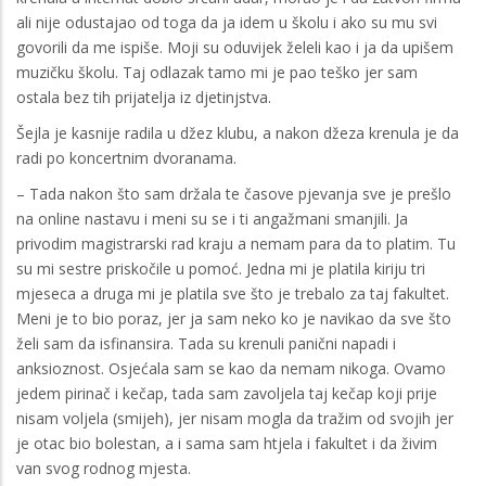
ali nije odustajao od toga da ja idem u školu i ako su mu svi
govorili da me ispiše. Moji su oduvijek želeli kao i ja da upišem
muzičku školu. Taj odlazak tamo mi je pao teško jer sam
ostala bez tih prijatelja iz djetinjstva.
Šejla je kasnije radila u džez klubu, a nakon džeza krenula je da
radi po koncertnim dvoranama.
– Tada nakon što sam držala te časove pjevanja sve je prešlo
na online nastavu i meni su se i ti angažmani smanjili. Ja
privodim magistrarski rad kraju a nemam para da to platim. Tu
su mi sestre priskočile u pomoć. Jedna mi je platila kiriju tri
mjeseca a druga mi je platila sve što je trebalo za taj fakultet.
Meni je to bio poraz, jer ja sam neko ko je navikao da sve što
želi sam da isfinansira. Tada su krenuli panični napadi i
anksioznost. Osjećala sam se kao da nemam nikoga. Ovamo
jedem pirinač i kečap, tada sam zavoljela taj kečap koji prije
nisam voljela (smijeh), jer nisam mogla da tražim od svojih jer
je otac bio bolestan, a i sama sam htjela i fakultet i da živim
van svog rodnog mjesta.