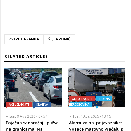
ZVEZDE GRANDA
ŠEJLA ZONIĆ
RELATED ARTICLES
AKTUELNOSTI
BOSNA I
AKTUELNOSTI
KRAJINA
HERCEGOVINA
Sun, 9 Aug 2026 - 07:57
Tue, 4 Aug 2026 - 13:16
Pojačan saobraćaj i gužve
Alarm za bh. prijevoznike:
na granicama: Na
Vozače masovno vraćaju s