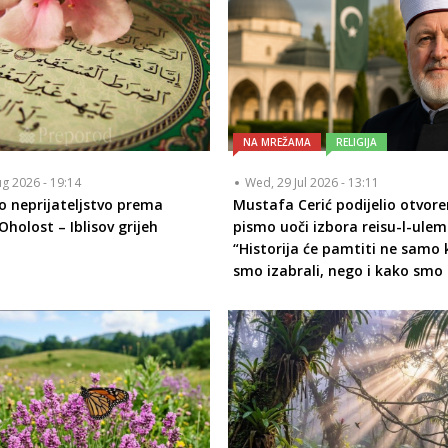
NA MREŽAMA
RELIGIJA
ug 2026 - 19:14
Wed, 29 Jul 2026 - 13:11
o neprijateljstvo prema
Mustafa Cerić podijelio otvor
Oholost – Iblisov grijeh
pismo uoči izbora reisu-l-ulem
“Historija će pamtiti ne samo
smo izabrali, nego i kako smo b