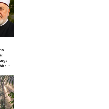
eno
e:
 koga
irali”