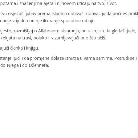
jepotama i značenjima ajeta i njihovom uticaju na tvoj život.
ruštvu osjećaš ljubav prema islamu i dobivaš motivaciju da počneš prakt
 manje vrijedna od nje ili manje sposobna od nje.
 mjesto, razmišljaj o Allahovom stvaranju, ne u smislu da gledaš ljude
 rekjata na travi, polako i razumijevajući ono što učiš.
ajući članka i knjigu.
stanje ljudi i da promjene dolaze iznutra u vama samima. Potrudi se i 
 do Njega i do Dženneta.