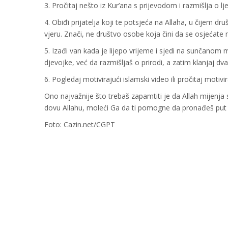
3. Pročitaj nešto iz Kur’ana s prijevodom i razmišlja o l
4. Obiđi prijatelja koji te potsjeća na Allaha, u čijem d
vjeru. Znači, ne društvo osobe koja čini da se osjećate
5. Izađi van kada je lijepo vrijeme i sjedi na sunčanom
djevojke, već da razmišljaš o prirodi, a zatim klanjaj dva
6. Pogledaj motivirajući islamski video ili pročitaj motivir
Ono najvažnije što trebaš zapamtiti je da Allah mijenja 
dovu Allahu, moleći Ga da ti pomogne da pronađeš put
Foto: Cazin.net/CGPT