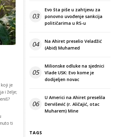
Evo šta piše u zahtjevu za
03
ponovno uvođenje sankcija
političarima u RS-u
Na Ahiret preselio Veladžić
04
(Abid) Muhamed
Milionske odluke na sjednici
05
Vlade USK: Evo kome je
dodijeljen novac
koji je
a i želje;
U Americi na Ahiret preselila
jeniš?
06
Dervišević (r. Aličajić, otac
Muharem) Mine
u
nuto ti
TAGS