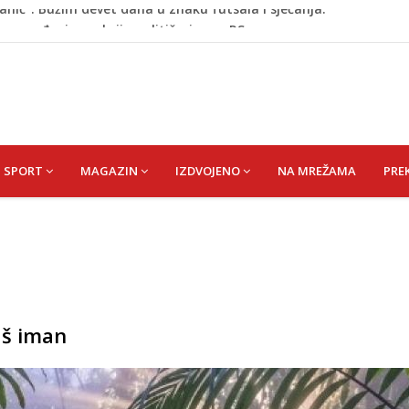
no uvođenje sankcija političarima u RS-u
de postaje Naše mjesto - Bingo Ljetno kino Tuzla
id) Muhamed
išević (r. Aličajić, otac Muharem) Mine
anić”: Bužim devet dana u znaku futsala i sjećanja.
SPORT
MAGAZIN
IZDVOJENO
NA MREŽAMA
PRE
aš iman