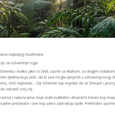
pena najboljeg muslimana.
ije za ostvarenje toga:
u Džennetu i koliko jako to želiš; susret sa Allahom, sa dragim rođakom 
m djelima koja činiš i da bi ona mogla spriječiti u ostvarenju tvog cilj
 javno, činiš nepravdu… Zar Džennet nije vrijedan da se žrtvuješ i prom
 ostvariš svoj cilj.
rima i radionicama, koje vode kvalitetni i dinamični treneri koji imaj
dosadne predavače i one koji samo zastrašuju ljude. Prethodno spome