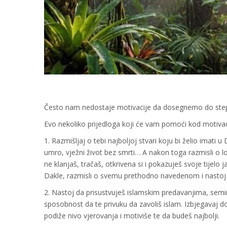
Često nam nedostaje motivacije da dosegnemo do ste
Evo nekoliko prijedloga koji će vam pomoći kod motivac
1. Razmišljaj o tebi najboljoj stvari koju bi želio imati 
umro, vježni život bez smrti… A nakon toga razmisli o loši
ne klanjaš, tračaš, otkrivena si i pokazuješ svoje tijelo
Dakle, razmisli o svemu prethodno navedenom i nastoj da
2. Nastoj da prisustvuješ islamskim predavanjima, semina
sposobnost da te privuku da zavoliš islam. Izbjegavaj 
podiže nivo vjerovanja i motiviše te da budeš najbolji.