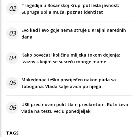
Tragedija u Bosanskoj Krupi potresla javnost:
02
Supruga ubila muža, poznat identitet
Evo kad i evo gdje nema struje u Krajini narednih
03
dana
Kako povećati količinu mlijeka tokom dojenja:
04
Izazov s kojim se susreću mnoge mame
Makedonac teško povrijeđen nakon pada sa
05
tobogana: Vlada šalje avion po njega
USK pred novim političkim preokretom: Ružnićeva
06
vlada na testu već u ponedjeljak
TAGS