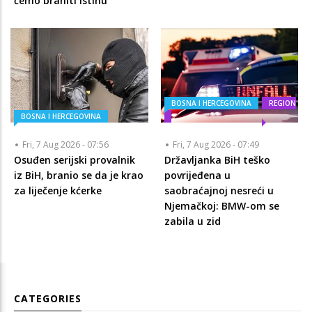
ćemo braniti istinu
BOSNA I HERCEGOVINA
REGION
BOSNA I HERCEGOVINA
Fri, 7 Aug 2026 - 07:56
Fri, 7 Aug 2026 - 07:49
Osuđen serijski provalnik
Državljanka BiH teško
iz BiH, branio se da je krao
povrijeđena u
za liječenje kćerke
saobraćajnoj nesreći u
Njemačkoj: BMW-om se
zabila u zid
CATEGORIES