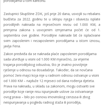
porodiljama u tom kantonu.
Zastupnici Skupštine ZDK, još prije 20 dana, usvojili su rebalans
budžeta za 2022. godinu te u sklopu njega i obavezu isplate
porodiljnih naknada na mjesečnom nivou od 1.000 KM, a
primjena zakona s usvojenim izmjenama počet će od 1.
septembra ove godine. Porodiljne naknade bit će isplaćivane
svim zaposlenim i nezaposlenim porodiljama u istom iznosu,
javlja Fena.
Zakon predviđa da se naknada plaće zaposlenim porodiljama
sada utvrđuje u visini od 1.000 KM mjesečno, za vrijeme
trajanja porodiljskog odsustva, što je znatno povoljnije
rješenje u odnosu na dosadašnje. Također, da se novčana
pomoć ženi-majci koja nije u radnom odnosu ostvaruje u visini
od 1.000 KM – najduže 12 mjeseci od dana rođenja djeteta.
Prava na naknadu, u skladu sa zakonom, mogu ostvariti sve
porodilje koje ranije nisu ispunjavale uslove za ostvarivanje
ovog prava – bilo po osnovu imovinskog cenzusa ili zbog
neispunjavanja u pogledu radnog staža ili porodilja,