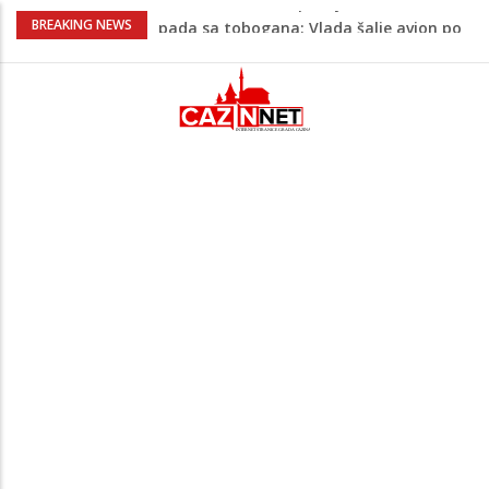
Kako povećati količinu mlijeka tokom
BREAKING NEWS
dojenja: Izazov s kojim se susreću mnoge
mame
Evo kad i evo gdje nema struje u Krajini
narednih dana
Tragedija u Bosanskoj Krupi potresla
javnost: Supruga ubila muža, poznat
identitet
Na Ahiret preselila HASANBAŠIĆ MIRSADA
rođ. DIZDAREVIĆ
Makedonac teško povrijeđen nakon
pada sa tobogana: Vlada šalje avion po
njega