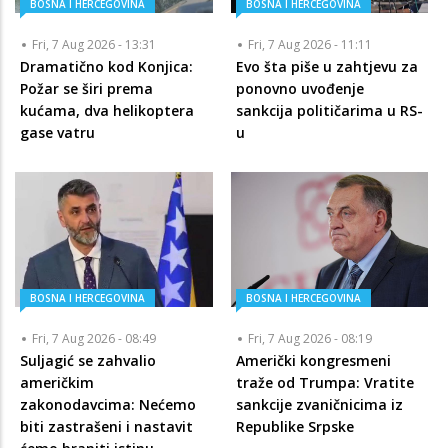
BOSNA I HERCEGOVINA
BOSNA I HERCEGOVINA
Fri, 7 Aug 2026 - 13:31
Fri, 7 Aug 2026 - 11:11
Dramatično kod Konjica:
Evo šta piše u zahtjevu za
Požar se širi prema
ponovno uvođenje
kućama, dva helikoptera
sankcija političarima u RS-
gase vatru
u
BOSNA I HERCEGOVINA
BOSNA I HERCEGOVINA
Fri, 7 Aug 2026 - 08:49
Fri, 7 Aug 2026 - 08:19
Suljagić se zahvalio
Američki kongresmeni
američkim
traže od Trumpa: Vratite
zakonodavcima: Nećemo
sankcije zvaničnicima iz
biti zastrašeni i nastavit
Republike Srpske