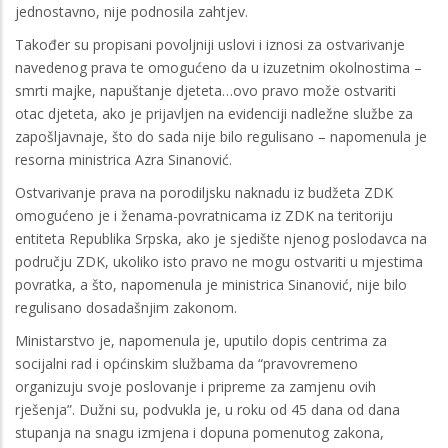
jednostavno, nije podnosila zahtjev.
Također su propisani povoljniji uslovi i iznosi za ostvarivanje
navedenog prava te omogućeno da u izuzetnim okolnostima –
smrti majke, napuštanje djeteta…ovo pravo može ostvariti
otac djeteta, ako je prijavljen na evidenciji nadležne službe za
zapošljavnaje, što do sada nije bilo regulisano – napomenula je
resorna ministrica Azra Sinanović.
Ostvarivanje prava na porodiljsku naknadu iz budžeta ZDK
omogućeno je i ženama-povratnicama iz ZDK na teritoriju
entiteta Republika Srpska, ako je sjedište njenog poslodavca na
području ZDK, ukoliko isto pravo ne mogu ostvariti u mjestima
povratka, a što, napomenula je ministrica Sinanović, nije bilo
regulisano dosadašnjim zakonom.
Ministarstvo je, napomenula je, uputilo dopis centrima za
socijalni rad i općinskim službama da “pravovremeno
organizuju svoje poslovanje i pripreme za zamjenu ovih
rješenja”. Dužni su, podvukla je, u roku od 45 dana od dana
stupanja na snagu izmjena i dopuna pomenutog zakona,