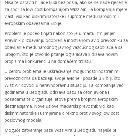
Niša te ostaviti hiljade ljudi bez posla, ako se ne nađe rješenje
za spor sa low cost kompanijom Wizz Air. Ta kompanija mjere
vlasti vidi kao diskriminatorske i suprotne međunarodnim i
evropskim obavezama Srbije.
Problem je počeo tinjati nakon što je u martu izmijenjen
Pravilnik o izdavanju odobrenja inostranom avio-prevozniku za
obavljanje međunarodnog javnog vazdušnog saobraćaja sa
Srbijom, što je otvorilo pitanje ograničava li država novim
propisima konkurenciju na domaćem tržištu.
U centru problema je uskraćivanje mogućnosti inostranim
prevoznicima da baziraju svoje avione i posade u Srbiji, što
Wizz Air dovodi u neravnopravnu situaciju. Ta kompanija već
godinama u Beogradu održava bazu sa četiri aviona i
posadama te organizuje letove prema brojnim evropskim
destinacijama. Nove uslove mađarski prevoznik vidi kao
diskriminatorske i usmjerene direktno protiv svog low cost
poslovnog modela.
Moguće zatvaranje baze Wizz Aira u Beogradu najviše bi