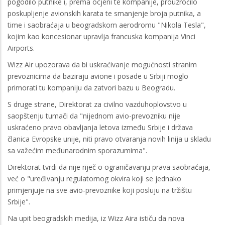
pogodilo putnike i, prema ocjeni te kompanije, prouzročilo
poskupljenje avionskih karata te smanjenje broja putnika, a
time i saobraćaja u beogradskom aerodromu "Nikola Tesla",
kojim kao koncesionar upravlja francuska kompanija Vinci
Airports.
Wizz Air upozorava da bi uskraćivanje mogućnosti stranim
prevoznicima da baziraju avione i posade u Srbiji moglo
primorati tu kompaniju da zatvori bazu u Beogradu.
S druge strane, Direktorat za civilno vazduhoplovstvo u
saopštenju tumači da "nijednom avio-prevozniku nije
uskraćeno pravo obavljanja letova između Srbije i država
članica Evropske unije, niti pravo otvaranja novih linija u skladu
sa važećim međunarodnim sporazumima".
Direktorat tvrdi da nije riječ o ograničavanju prava saobraćaja,
već o "uređivanju regulatornog okvira koji se jednako
primjenjuje na sve avio-prevoznike koji posluju na tržištu
Srbije".
Na upit beogradskih medija, iz Wizz Aira ističu da nova