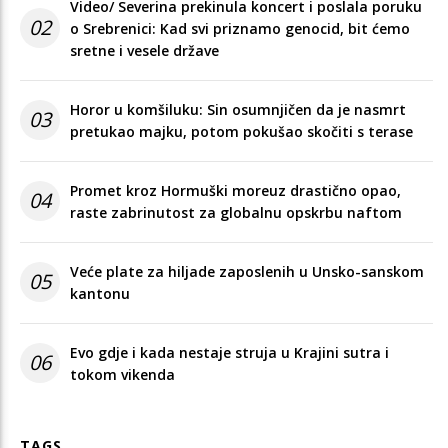
Video/ Severina prekinula koncert i poslala poruku
02
o Srebrenici: Kad svi priznamo genocid, bit ćemo
sretne i vesele države
Horor u komšiluku: Sin osumnjičen da je nasmrt
03
pretukao majku, potom pokušao skočiti s terase
Promet kroz Hormuški moreuz drastično opao,
04
raste zabrinutost za globalnu opskrbu naftom
Veće plate za hiljade zaposlenih u Unsko-sanskom
05
kantonu
Evo gdje i kada nestaje struja u Krajini sutra i
06
tokom vikenda
TAGS