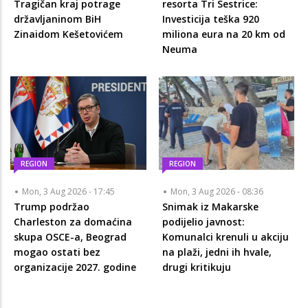
Tragičan kraj potrage
resorta Tri Sestrice:
državljaninom BiH
Investicija teška 920
Zinaidom Kešetovićem
miliona eura na 20 km od
Neuma
REGION
REGION
Mon, 3 Aug 2026 - 17:45
Mon, 3 Aug 2026 - 08:36
Trump podržao
Snimak iz Makarske
Charleston za domaćina
podijelio javnost:
skupa OSCE-a, Beograd
Komunalci krenuli u akciju
mogao ostati bez
na plaži, jedni ih hvale,
organizacije 2027. godine
drugi kritikuju