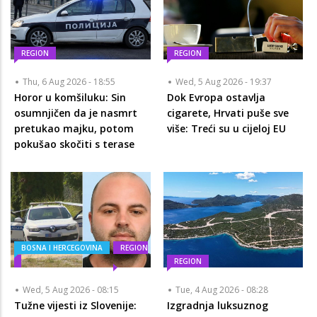
REGION
REGION
Thu, 6 Aug 2026 - 18:55
Wed, 5 Aug 2026 - 19:37
Horor u komšiluku: Sin
Dok Evropa ostavlja
osumnjičen da je nasmrt
cigarete, Hrvati puše sve
pretukao majku, potom
više: Treći su u cijeloj EU
pokušao skočiti s terase
BOSNA I HERCEGOVINA
REGION
REGION
Wed, 5 Aug 2026 - 08:15
Tue, 4 Aug 2026 - 08:28
Tužne vijesti iz Slovenije:
Izgradnja luksuznog