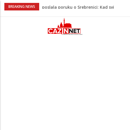
Na Ahiret preselio RAMIĆ (SAFETA) SENAD
BREAKING NEWS
Teška saobraćajna nesreća u Krajini:
BMW sa slovenskim tablicama završio u
rasvjetnom stubu
Evo gdje i kada nestaje struja u Krajini
sutra i tokom vikenda
Veće plate za hiljade zaposlenih u
Unsko-sanskom kantonu
Video/ Severina prekinula koncert i
poslala poruku o Srebrenici: Kad svi
priznamo genocid, bit ćemo sretne i
vesele države