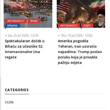
AKTUELNOSTI
BIHAĆ
KRAJINA
AKTUELNOSTI
SVIJET
Sat, 25 Jul 2026 - 12:25
Thu, 16 Jul 2026 - 10:02
Spektakularan doček u
Amerika pogodila
Bihaću za učesnike 52.
Teheran, Iran uzvratio
Internacionalne Una
napadima: Trump poslao
regate
poruku koja je privukla
pažnju svijeta
CATEGORIES
CAZIN