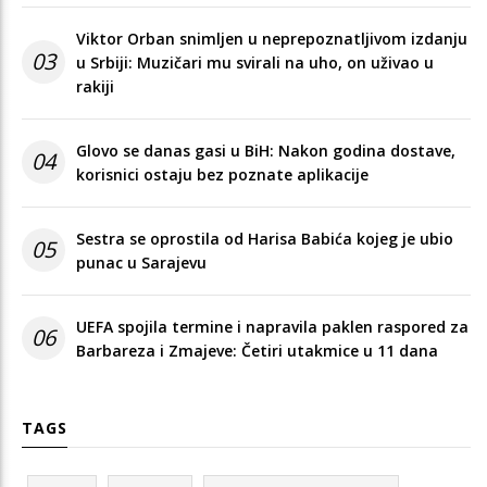
Viktor Orban snimljen u neprepoznatljivom izdanju
03
u Srbiji: Muzičari mu svirali na uho, on uživao u
rakiji
Glovo se danas gasi u BiH: Nakon godina dostave,
04
korisnici ostaju bez poznate aplikacije
Sestra se oprostila od Harisa Babića kojeg je ubio
05
punac u Sarajevu
UEFA spojila termine i napravila paklen raspored za
06
Barbareza i Zmajeve: Četiri utakmice u 11 dana
TAGS