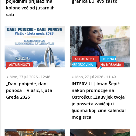
pojedinim prijelazima
granica EU, evo zašto
kolone već od jutarnjih
sati
AKTUELNOSTI
BOSNA I
AKTUELNOSTI
HERCEGOVINA
NA MREŽAMA
Mon, 27 Jul 2026 - 12:46
Mon, 27 Jul 2026 - 11:49
„Dani pobjede, dani
INTERVJU | Iman Šepić
ponosa – Vlašić, Ljuta
nakon promocije na
Greda 2026“
Ostrošcu: „Zauvijek tvoja“
je posveta zavičaju i
ljudima koji čine kalendar
mog srca