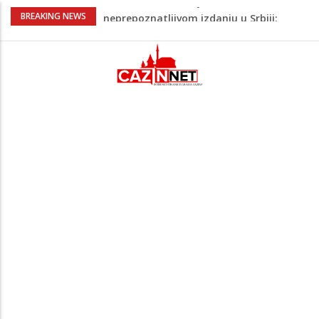
Jutro donijelo velike gužve: Kolone na
BREAKING NEWS
brojnim graničnim prelazima širom BiH
Otac troje djece vodi najtežu životnu
bitku: Samiru je potrebna naša pomoć
Na Ahiret preselila ĐULIĆ SALIMA
rođ.BURZIĆ
UEFA spojila termine i napravila paklen
raspored za Barbareza i Zmajeve: Četiri
utakmice u 11 dana
Viktor Orban snimljen u
neprepoznatljivom izdanju u Srbiji:
Muzičari mu svirali na uho, on uživao u
rakiji