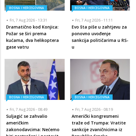
BOSNA I HERCEGOVINA
BOSNA I HERCEGOVINA
Fri, 7 Aug 2026 - 13:31
Fri, 7 Aug 2026 - 11:11
Dramatično kod Konjica:
Evo šta piše u zahtjevu za
Požar se širi prema
ponovno uvođenje
kućama, dva helikoptera
sankcija političarima u RS-
gase vatru
u
BOSNA I HERCEGOVINA
BOSNA I HERCEGOVINA
Fri, 7 Aug 2026 - 08:49
Fri, 7 Aug 2026 - 08:19
Suljagić se zahvalio
Američki kongresmeni
američkim
traže od Trumpa: Vratite
zakonodavcima: Nećemo
sankcije zvaničnicima iz