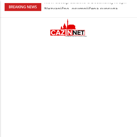
Na Ahiret preselila Bešić (rođ. Blažević)
BREAKING NEWS
Senija – Sena
Na Ahiret preselio ŠUPUK (Refik) ŠEFIK
Evo koje države su zasad za, a koje
protiv Infantina na izborima: Srbija i
Hrvatska se izjasnile
Majka Izeta Nanića progovorila nakon
obilježavanja godišnjice: "Doživjela sam
poniženje na mjestu gdje se odaje
počast mom sinu"
Novi detalji ubistva u Bosanskoj Krupi:
Nezvanično, osumnjičena supruga
ubijenog