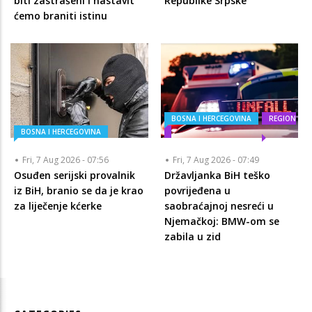
biti zastrašeni i nastavit
Republike Srpske
ćemo braniti istinu
BOSNA I HERCEGOVINA
REGION
BOSNA I HERCEGOVINA
Fri, 7 Aug 2026 - 07:56
Fri, 7 Aug 2026 - 07:49
Osuđen serijski provalnik
Državljanka BiH teško
iz BiH, branio se da je krao
povrijeđena u
za liječenje kćerke
saobraćajnoj nesreći u
Njemačkoj: BMW-om se
zabila u zid