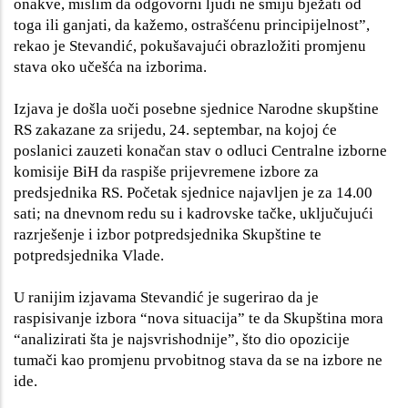
onakve, mislim da odgovorni ljudi ne smiju bježati od
toga ili ganjati, da kažemo, ostrašćenu principijelnost”,
rekao je Stevandić, pokušavajući obrazložiti promjenu
stava oko učešća na izborima.
Izjava je došla uoči posebne sjednice Narodne skupštine
RS zakazane za srijedu, 24. septembar, na kojoj će
poslanici zauzeti konačan stav o odluci Centralne izborne
komisije BiH da raspiše prijevremene izbore za
predsjednika RS. Početak sjednice najavljen je za 14.00
sati; na dnevnom redu su i kadrovske tačke, uključujući
razrješenje i izbor potpredsjednika Skupštine te
potpredsjednika Vlade.
U ranijim izjavama Stevandić je sugerirao da je
raspisivanje izbora “nova situacija” te da Skupština mora
“analizirati šta je najsvrishodnije”, što dio opozicije
tumači kao promjenu prvobitnog stava da se na izbore ne
ide.