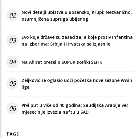
Novi detalji ubistva u Bosanskoj Krupi: Nezvanično,
02
osumnjičena supruga ubijenog
Evo koje države su zasad za, a koje protiv Infantina
03
na izborima: Srbija i Hrvatska se izjasnile
04
Na Ahiret preselio ŠUPUK (Refik) ŠEFIK
Zeljković se oglasio uoči početka nove sezone Wwin
05
lige
Prvi put u više od 40 godina: Saudijska Arabija već
06
mjesec nije izvezla naftu u SAD
TAGS