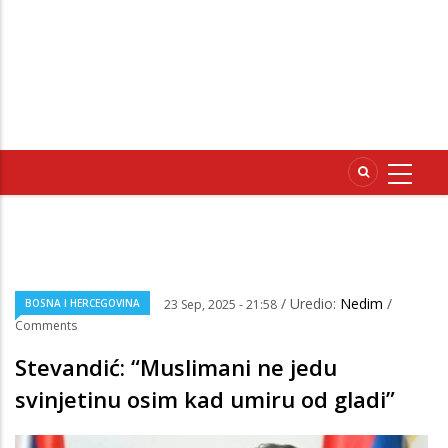
/ Uredio:
Nedim
/
BOSNA I HERCEGOVINA
23 Sep, 2025 - 21:58
Comments
Stevandić: “Muslimani ne jedu
svinjetinu osim kad umiru od gladi”