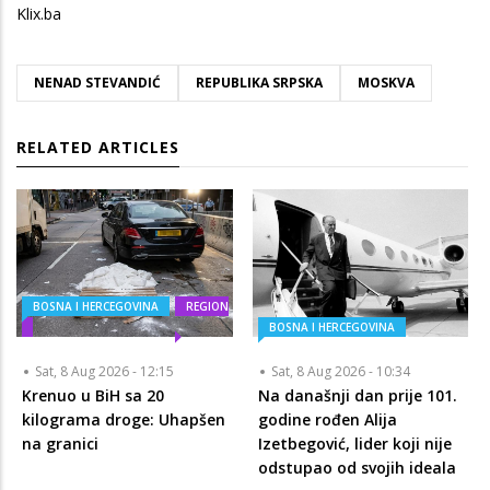
Klix.ba
NENAD STEVANDIĆ
REPUBLIKA SRPSKA
MOSKVA
RELATED ARTICLES
BOSNA I HERCEGOVINA
REGION
BOSNA I HERCEGOVINA
Sat, 8 Aug 2026 - 12:15
Sat, 8 Aug 2026 - 10:34
Krenuo u BiH sa 20
Na današnji dan prije 101.
kilograma droge: Uhapšen
godine rođen Alija
na granici
Izetbegović, lider koji nije
odstupao od svojih ideala