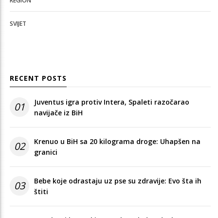
REGION
SVIJET
RECENT POSTS
Juventus igra protiv Intera, Spaleti razočarao
01
navijače iz BiH
Krenuo u BiH sa 20 kilograma droge: Uhapšen na
02
granici
Bebe koje odrastaju uz pse su zdravije: Evo šta ih
03
štiti