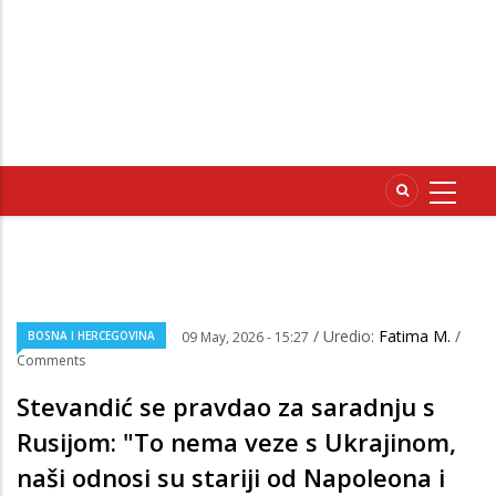
/ Uredio:
Fatima M.
/
BOSNA I HERCEGOVINA
09 May, 2026 - 15:27
Comments
Stevandić se pravdao za saradnju s
Rusijom: "To nema veze s Ukrajinom,
naši odnosi su stariji od Napoleona i