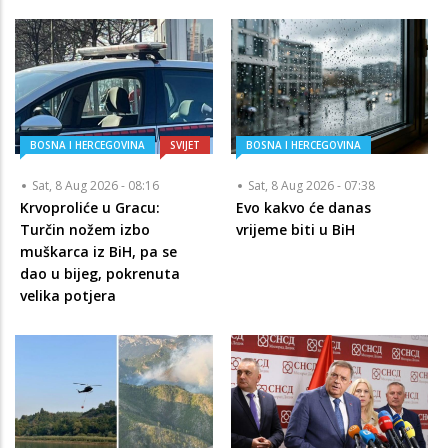
BOSNA I HERCEGOVINA
SVIJET
BOSNA I HERCEGOVINA
Sat, 8 Aug 2026 - 08:16
Sat, 8 Aug 2026 - 07:38
Krvoproliće u Gracu:
Evo kakvo će danas
Turčin nožem izbo
vrijeme biti u BiH
muškarca iz BiH, pa se
dao u bijeg, pokrenuta
velika potjera