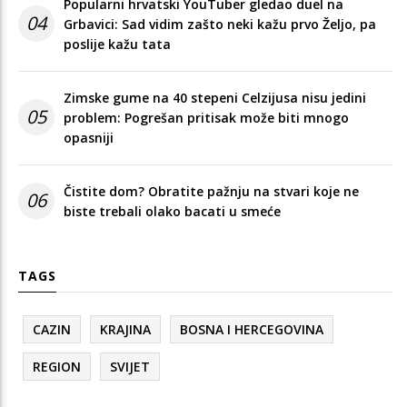
Popularni hrvatski YouTuber gledao duel na
04
Grbavici: Sad vidim zašto neki kažu prvo Željo, pa
poslije kažu tata
Zimske gume na 40 stepeni Celzijusa nisu jedini
05
problem: Pogrešan pritisak može biti mnogo
opasniji
Čistite dom? Obratite pažnju na stvari koje ne
06
biste trebali olako bacati u smeće
TAGS
CAZIN
KRAJINA
BOSNA I HERCEGOVINA
REGION
SVIJET