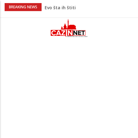
Krenuo u BiH sa 20 kilograma droge:
BREAKING NEWS
Uhapšen na granici
Juventus igra protiv Intera, Spaleti
razočarao navijače iz BiH
Užas: Uhapšen Italijan (45) kako
mobitelom snima djecu na plaži
Čistite dom? Obratite pažnju na stvari
koje ne biste trebali olako bacati u
smeće
Bebe koje odrastaju uz pse su zdravije:
Evo šta ih štiti