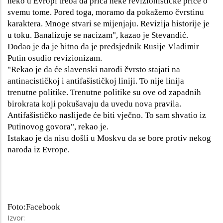
neko u Evropi treba da priča neke revizionističke priče o
svemu tome. Pored toga, moramo da pokažemo čvrstinu
karaktera. Mnoge stvari se mijenjaju. Revizija historije je
u toku. Banalizuje se nacizam", kazao je Stevandić.
Dodao je da je bitno da je predsjednik Rusije Vladimir
Putin osudio revizionizam.
"Rekao je da će slavenski narodi čvrsto stajati na
antinacističkoj i antifašističkoj liniji. To nije linija
trenutne politike. Trenutne politike su ove od zapadnih
birokrata koji pokušavaju da uvedu nova pravila.
Antifašističko naslijeđe će biti vječno. To sam shvatio iz
Putinovog govora", rekao je.
Istakao je da nisu došli u Moskvu da se bore protiv nekog
naroda iz Evrope.
Foto:Facebook
Izvor: