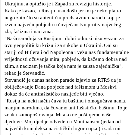
Ukrajinu, a optužio je i Zapad za reviziju historije.
Kako je kazao, u Rusiju nisu došli jer im je neko platio
nego zato što su autentični predstavnici naroda koji je
izveo najveću pobjedu u čovječanstvu protiv najvećeg
zla, fašizma i nacizma.
"Naša saradnja sa Rusijom i dobri odnosi nisu vezani za
ovu geopolitičku krizu i za sukobe u Ukrajini. Oni su
stariji od Hitlera i od Napoleona i vežu nas fundamentalne
vrijednosti očuvanja mira, pobjede, da kažemo dobra nad
zlim, a nacizam je tačka koja nam je zaista zajednička",
rekao je Stevandić.
Stevandić je danas nakon parade izjavio za RTRS da je
obilježavanje Dana pobjede nad fašizmom u Moskvi
dokaz da će antifašističko nasljeđe biti vječno.
"Rusija na neki način čuva tu baštinu i omogućava nama,
manjim narodima, da čuvamo antifašističku baštinu. To je
znak i samopoštovanja. Mi ako ne poštujemo naše
djedove. Moj djed je odveden u Mauthausen (jedan od
najvećih kompleksa nacističkih logora op.a.) i sada mi