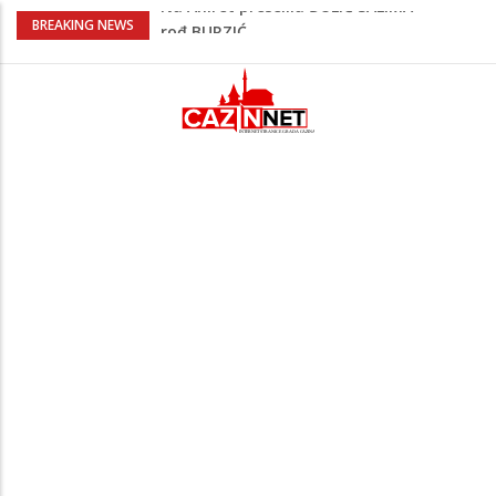
Na Ahiret preselila Krupić Suvada
BREAKING NEWS
Na Ahiret preselio Hodžić Ibrahim – Ibro
Policajac
Bliski istok na ivici nove eskalacije?
Napad na rafineriju Saudi Aramca
podigao tenzije
Đula Drini podijelila najljepše porodične
trenutke: Maleni Emin stigao u njihov
dom
Na Ahiret preselila ĐULIĆ SALIMA
rođ.BURZIĆ