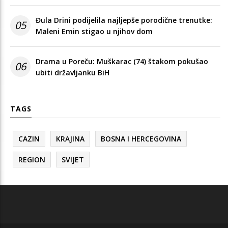
Đula Drini podijelila najljepše porodične trenutke:
05
Maleni Emin stigao u njihov dom
Drama u Poreču: Muškarac (74) štakom pokušao
06
ubiti državljanku BiH
TAGS
CAZIN
KRAJINA
BOSNA I HERCEGOVINA
REGION
SVIJET