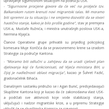
upravljanje sigurnosnom situacijom na području USK.
-
"Sigurnosne procjene govore da će već na proljeće tzv.
Balkanskom rutom krenuti novi migrantski talas. Mi moramo
biti spremni za tu situaciju i ne smijemo dozvoliti da se stvori
haotično stanje, kakvo je bilo prošle godine",
stav je premijera
USK-a, Mustafe Ružnića, i ministra unutrašnjih poslova USK-a,
Nermina Kljajića.
Članovi Operativne grupe prihvatili su prijedlog policijskog
komesara Muje Koričića da se pravovremeno krene sa izradom
Strategije za područje Kantona.
-
"Moramo biti odlučni u zahtjevu da se uradi cjelovit plan
djelovanja koji će funkcionisati, od Vijeća ministara BiH, u
čijoj je nadležnosti oblast migracija"
, kazao je Šuhret Fazlić,
gradonačelnik Bihaća.
Današnjem sastanku pridružio se i Agan Bunić, predsjedavajući
Skupštine Kantona koji je kazao da će zakonodavna vlast USK-
a podržati sve aktivnosti koje vode stabilizaciji stanja,
uključujući i nadzor migrantske krize, a u pripremu Strategije
uključit će se skupštinska Komisija za sigurnost.