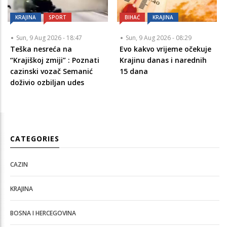
KRAJINA
SPORT
BIHAĆ
KRAJINA
Sun, 9 Aug 2026 - 18:47
Sun, 9 Aug 2026 - 08:29
Teška nesreća na
Evo kakvo vrijeme očekuje
“Krajiškoj zmiji” : Poznati
Krajinu danas i narednih
cazinski vozač Semanić
15 dana
doživio ozbiljan udes
CATEGORIES
CAZIN
KRAJINA
BOSNA I HERCEGOVINA