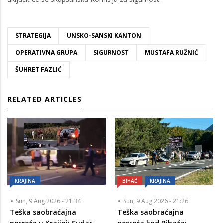
STRATEGIJA
UNSKO-SANSKI KANTON
OPERATIVNA GRUPA
SIGURNOST
MUSTAFA RUŽNIĆ
ŠUHRET FAZLIĆ
RELATED ARTICLES
KRAJINA
BIHAĆ
KRAJINA
Sun, 9 Aug 2026 - 21:34
Sun, 9 Aug 2026 - 21:26
Teška saobraćajna
Teška saobraćajna
nesreća u Krajini: Sudar
nesreća kod Bihaća: