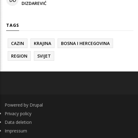
DIZDAREVIĆ
TAGS
CAZIN
KRAJINA
BOSNA I HERCEGOVINA
REGION
SVIJET
Powered by
Drupal
FOOTER
Privacy policy
Data deletion
Impressum