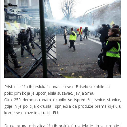
Pristalice "žutih prsluka" danas su se u Briselu sukobile sa
policijom koja je upotrijebila suzavac, javlja Srna.
Oko 250 demonstranata okupilo se ispred željeznice stanice,
gdje ih je policija okružila i spriječila da produže prema dijelu u
kome se nalaze institucije EU.
Druga grupa pristalica "žutih prsluka" uspjela je da se probije i