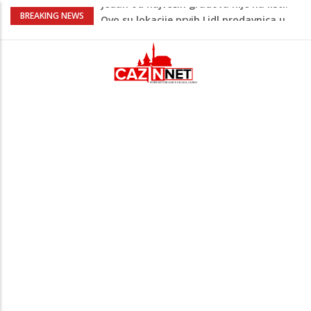
Na Ahiret preselio ŠUPUK (Refik) ŠEFIK
BREAKING NEWS
Majka Izeta Nanića progovorila nakon
obilježavanja godišnjice: "Doživjela sam
poniženje na mjestu gdje se odaje
počast mom sinu"
Prvi put u više od 40 godina: Saudijska
Arabija već mjesec nije izvezla naftu u
SAD
Zeljković se oglasio uoči početka nove
sezone Wwin lige
Jedan od najvećih gradova nije na listi:
Ovo su lokacije prvih Lidl prodavnica u
BiH