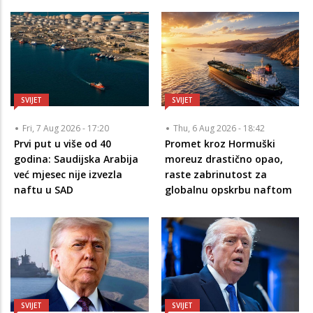
SVIJET
SVIJET
Fri, 7 Aug 2026 - 17:20
Thu, 6 Aug 2026 - 18:42
Prvi put u više od 40
Promet kroz Hormuški
godina: Saudijska Arabija
moreuz drastično opao,
već mjesec nije izvezla
raste zabrinutost za
naftu u SAD
globalnu opskrbu naftom
SVIJET
SVIJET