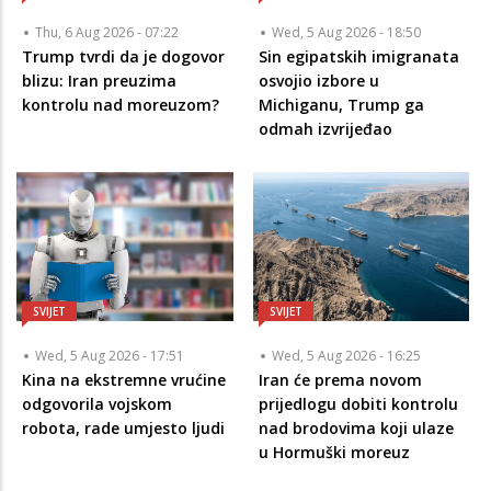
Thu, 6 Aug 2026 - 07:22
Wed, 5 Aug 2026 - 18:50
Trump tvrdi da je dogovor
Sin egipatskih imigranata
blizu: Iran preuzima
osvojio izbore u
kontrolu nad moreuzom?
Michiganu, Trump ga
odmah izvrijeđao
SVIJET
SVIJET
Wed, 5 Aug 2026 - 17:51
Wed, 5 Aug 2026 - 16:25
Kina na ekstremne vrućine
Iran će prema novom
odgovorila vojskom
prijedlogu dobiti kontrolu
robota, rade umjesto ljudi
nad brodovima koji ulaze
u Hormuški moreuz