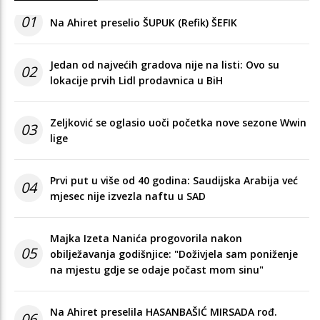
01
Na Ahiret preselio ŠUPUK (Refik) ŠEFIK
Jedan od najvećih gradova nije na listi: Ovo su
02
lokacije prvih Lidl prodavnica u BiH
Zeljković se oglasio uoči početka nove sezone Wwin
03
lige
Prvi put u više od 40 godina: Saudijska Arabija već
04
mjesec nije izvezla naftu u SAD
Majka Izeta Nanića progovorila nakon
05
obilježavanja godišnjice: "Doživjela sam poniženje
na mjestu gdje se odaje počast mom sinu"
Na Ahiret preselila HASANBAŠIĆ MIRSADA rođ.
06