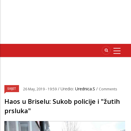
/ Uredio:
Urednica.S
/
SVIJET
26 May, 2019 - 19:59
Comments
Haos u Briselu: Sukob policije i "žutih
prsluka"