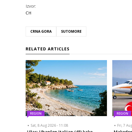
Izvor:
CH
CRNA GORA
SUTOMORE
RELATED ARTICLES
REGION
REGION
Sat, 8 Aug 2026 - 11:08
Fri, 7 Au
Užas: Uhapšen Italijan (45) kako
Makedon