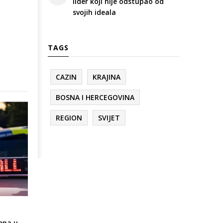
lider koji nije odstupao od
svojih ideala
TAGS
CAZIN
KRAJINA
BOSNA I HERCEGOVINA
REGION
SVIJET
ena u