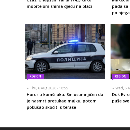
mobitelom snima djecu na plaži
pada sa 
po njega
REGION
REGION
Thu, 6 Aug 2026 - 18:55
Wed, 5 A
Horor u komšiluku: Sin osumnjičen da
Dok Evro
je nasmrt pretukao majku, potom
puše sve 
pokušao skočiti s terase