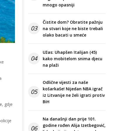
mnogo opasniji
Čistite dom? Obratite pažnju
03
na stvari koje ne biste trebali
olako bacati u smeće
Užas: Uhapšen Italijan (45)
04
kako mobitelom snima djecu
ake
na plaži
a
Odlične vijesti za naše
košarkaše! Nijedan NBA igrač
05
iz Litvanije ne želi igrati protiv
BiH
e, gdje
Na današnji dan prije 101.
olicije
godine rođen Alija Izetbegović,
06