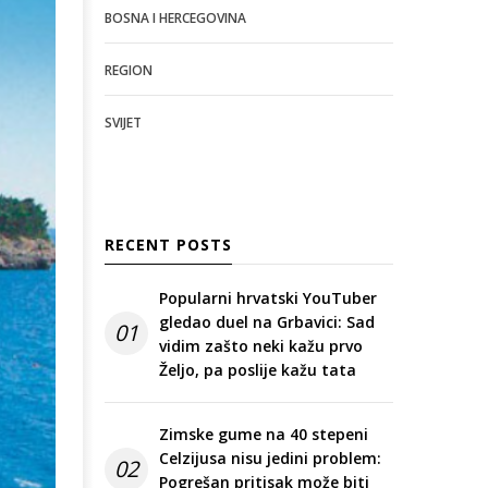
BOSNA I HERCEGOVINA
REGION
SVIJET
RECENT POSTS
Popularni hrvatski YouTuber
gledao duel na Grbavici: Sad
01
vidim zašto neki kažu prvo
Željo, pa poslije kažu tata
Zimske gume na 40 stepeni
Celzijusa nisu jedini problem:
02
Pogrešan pritisak može biti