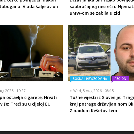
tobogana: Vlada šalje avion
saobraćajnoj nesreći u Njemač
BMW-om se zabila u zid
BOSNA I HERCEGOVINA
REGION
ug 2026 - 19:37
Wed, 5 Aug 2026 - 08:15
pa ostavlja cigarete, Hrvati
Tužne vijesti iz Slovenije: Trag
više: Treći su u cijeloj EU
kraj potrage državljaninom Bi
Zinaidom Kešetovićem