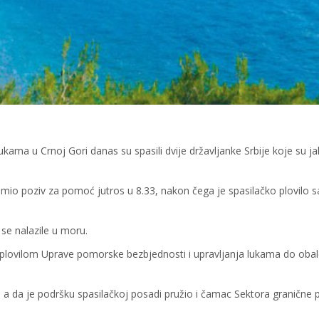
kama u Crnoj Gori danas su spasili dvije državljanke Srbije koje su j
imio poziv za pomoć jutros u 8.33, nakon čega je spasilačko plovilo s
 se nalazile u moru.
plovilom Uprave pomorske bezbjednosti i upravljanja lukama do obal
o, a da je podršku spasilačkoj posadi pružio i čamac Sektora granične p