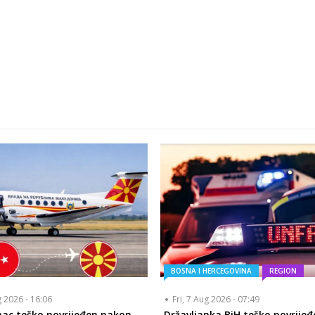
BOSNA I HERCEGOVINA
REGION
g 2026 - 16:06
Fri, 7 Aug 2026 - 07:49
ac teško povrijeđen nakon
Državljanka BiH teško povrijeđ