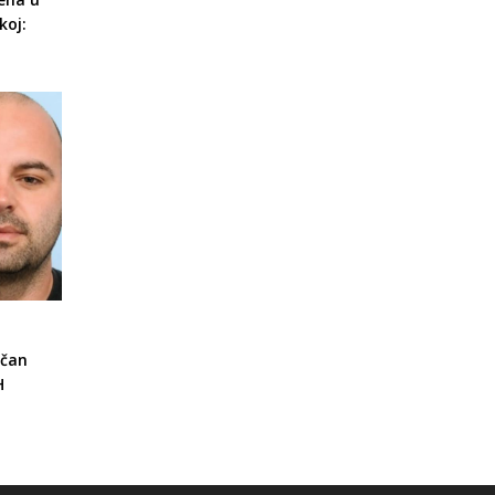
koj:
ičan
H