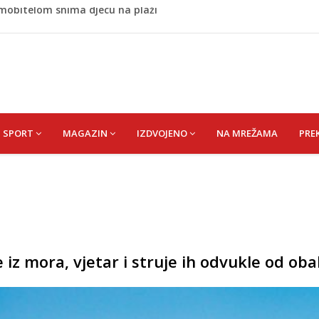
stvari koje ne biste trebali olako bacati u smeće
usa nisu jedini problem: Pogrešan pritisak može biti
ao duel na Grbavici: Sad vidim zašto neki kažu prvo Željo,
no ljubavnici osigurao unapređeno radno mjesto i visoku
 mobitelom snima djecu na plaži
SPORT
MAGAZIN
IZDVOJENO
NA MREŽAMA
PRE
iz mora, vjetar i struje ih odvukle od oba