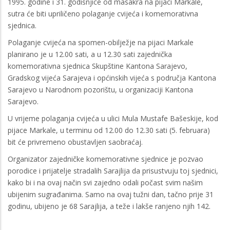
1995. godine i 31. godišnjice od masakra na pijaci Markale,
sutra će biti upriličeno polaganje cvijeća i komemorativna
sjednica.
Polaganje cvijeća na spomen-obilježje na pijaci Markale
planirano je u 12.00 sati, a u 12.30 sati zajednička
komemorativna sjednica Skupštine Kantona Sarajevo,
Gradskog vijeća Sarajeva i općinskih vijeća s područja Kantona
Sarajevo u Narodnom pozorištu, u organizaciji Kantona
Sarajevo.
U vrijeme polaganja cvijeća u ulici Mula Mustafe Bašeskije, kod
pijace Markale, u terminu od 12.00 do 12.30 sati (5. februara)
bit će privremeno obustavljen saobraćaj.
Organizator zajedničke komemorativne sjednice je pozvao
porodice i prijatelje stradalih Sarajlija da prisustvuju toj sjednici,
kako bi i na ovaj način svi zajedno odali počast svim našim
ubijenim sugrađanima. Samo na ovaj tužni dan, tačno prije 31
godinu, ubijeno je 68 Sarajlija, a teže i lakše ranjeno njih 142.