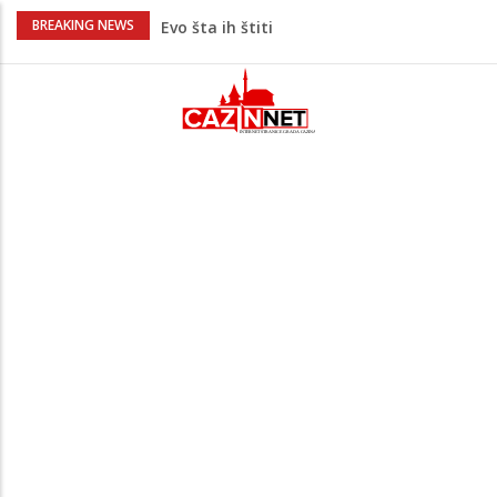
Krenuo u BiH sa 20 kilograma droge:
BREAKING NEWS
Uhapšen na granici
Juventus igra protiv Intera, Spaleti
razočarao navijače iz BiH
Užas: Uhapšen Italijan (45) kako
mobitelom snima djecu na plaži
Čistite dom? Obratite pažnju na stvari
koje ne biste trebali olako bacati u
smeće
Bebe koje odrastaju uz pse su zdravije:
Evo šta ih štiti