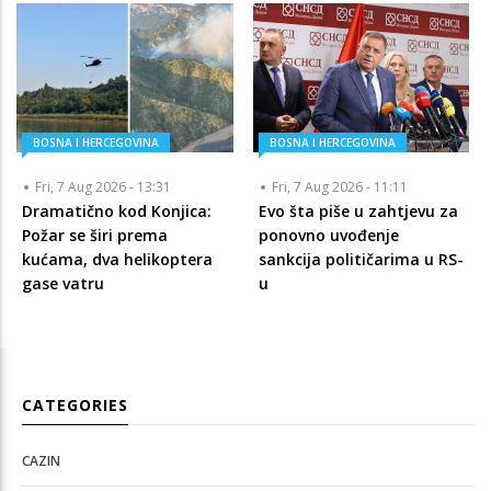
BOSNA I HERCEGOVINA
BOSNA I HERCEGOVINA
Fri, 7 Aug 2026 - 13:31
Fri, 7 Aug 2026 - 11:11
Dramatično kod Konjica:
Evo šta piše u zahtjevu za
Požar se širi prema
ponovno uvođenje
kućama, dva helikoptera
sankcija političarima u RS-
gase vatru
u
CATEGORIES
CAZIN