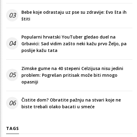
Bebe koje odrastaju uz pse su zdravije: Evo šta ih
03
štiti
Popularni hrvatski YouTuber gledao duel na
04
Grbavici: Sad vidim zašto neki kažu prvo Željo, pa
poslije kažu tata
Zimske gume na 40 stepeni Celzijusa nisu jedini
05
problem: Pogrešan pritisak može biti mnogo
opasniji
Čistite dom? Obratite pažnju na stvari koje ne
06
biste trebali olako bacati u smeće
TAGS