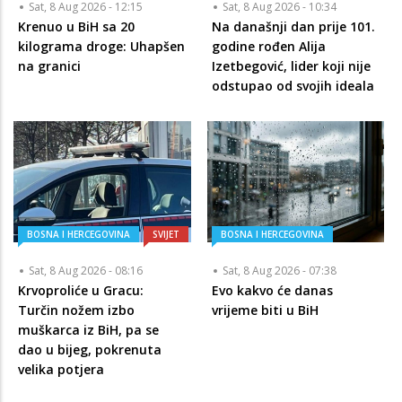
Sat, 8 Aug 2026 - 12:15
Sat, 8 Aug 2026 - 10:34
Krenuo u BiH sa 20
Na današnji dan prije 101.
kilograma droge: Uhapšen
godine rođen Alija
na granici
Izetbegović, lider koji nije
odstupao od svojih ideala
BOSNA I HERCEGOVINA
SVIJET
BOSNA I HERCEGOVINA
Sat, 8 Aug 2026 - 08:16
Sat, 8 Aug 2026 - 07:38
Krvoproliće u Gracu:
Evo kakvo će danas
Turčin nožem izbo
vrijeme biti u BiH
muškarca iz BiH, pa se
dao u bijeg, pokrenuta
velika potjera