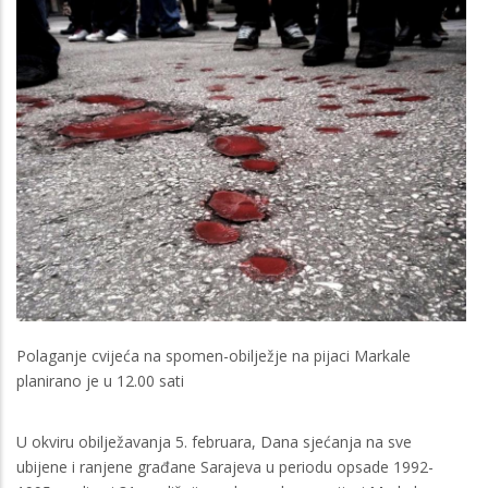
Polaganje cvijeća na spomen-obilježje na pijaci Markale
planirano je u 12.00 sati
U okviru obilježavanja 5. februara, Dana sjećanja na sve
ubijene i ranjene građane Sarajeva u periodu opsade 1992-