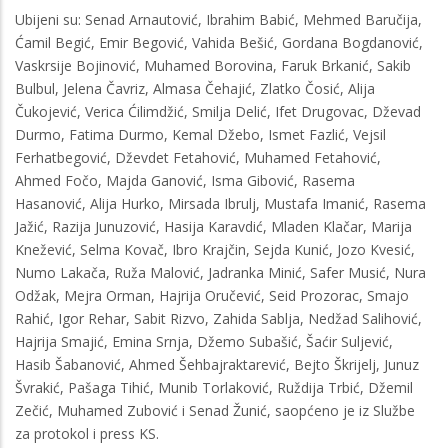
Ubijeni su: Senad Arnautović, Ibrahim Babić, Mehmed Baručija,
Ćamil Begić, Emir Begović, Vahida Bešić, Gordana Bogdanović,
Vaskrsije Bojinović, Muhamed Borovina, Faruk Brkanić, Sakib
Bulbul, Jelena Čavriz, Almasa Čehajić, Zlatko Čosić, Alija
Čukojević, Verica Ćilimdžić, Smilja Delić, Ifet Drugovac, Dževad
Durmo, Fatima Durmo, Kemal Džebo, Ismet Fazlić, Vejsil
Ferhatbegović, Dževdet Fetahović, Muhamed Fetahović,
Ahmed Fočo, Majda Ganović, Isma Gibović, Rasema
Hasanović, Alija Hurko, Mirsada Ibrulj, Mustafa Imanić, Rasema
Jažić, Razija Junuzović, Hasija Karavdić, Mladen Klačar, Marija
Knežević, Selma Kovač, Ibro Krajčin, Sejda Kunić, Jozo Kvesić,
Numo Lakača, Ruža Malović, Jadranka Minić, Safer Musić, Nura
Odžak, Mejra Orman, Hajrija Oručević, Seid Prozorac, Smajo
Rahić, Igor Rehar, Sabit Rizvo, Zahida Sablja, Nedžad Salihović,
Hajrija Smajić, Emina Srnja, Džemo Subašić, Šaćir Suljević,
Hasib Šabanović, Ahmed Šehbajraktarević, Bejto Škrijelj, Junuz
Švrakić, Pašaga Tihić, Munib Torlaković, Ruždija Trbić, Džemil
Zečić, Muhamed Zubović i Senad Žunić, saopćeno je iz Službe
za protokol i press KS.