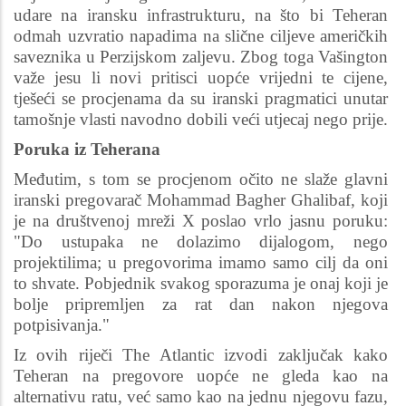
udare na iransku infrastrukturu, na što bi Teheran
odmah uzvratio napadima na slične ciljeve američkih
saveznika u Perzijskom zaljevu. Zbog toga Vašington
važe jesu li novi pritisci uopće vrijedni te cijene,
tješeći se procjenama da su iranski pragmatici unutar
tamošnje vlasti navodno dobili veći utjecaj nego prije.
Poruka iz Teherana
Međutim, s tom se procjenom očito ne slaže glavni
iranski pregovarač Mohammad Bagher Ghalibaf, koji
je na društvenoj mreži X poslao vrlo jasnu poruku:
"Do ustupaka ne dolazimo dijalogom, nego
projektilima; u pregovorima imamo samo cilj da oni
to shvate. Pobjednik svakog sporazuma je onaj koji je
bolje pripremljen za rat dan nakon njegova
potpisivanja."
Iz ovih riječi The Atlantic izvodi zaključak kako
Teheran na pregovore uopće ne gleda kao na
alternativu ratu, već samo kao na jednu njegovu fazu,