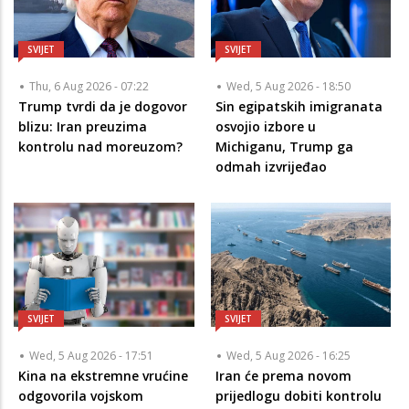
SVIJET
SVIJET
Thu, 6 Aug 2026 - 07:22
Wed, 5 Aug 2026 - 18:50
Trump tvrdi da je dogovor
Sin egipatskih imigranata
blizu: Iran preuzima
osvojio izbore u
kontrolu nad moreuzom?
Michiganu, Trump ga
odmah izvrijeđao
SVIJET
SVIJET
Wed, 5 Aug 2026 - 17:51
Wed, 5 Aug 2026 - 16:25
Kina na ekstremne vrućine
Iran će prema novom
odgovorila vojskom
prijedlogu dobiti kontrolu