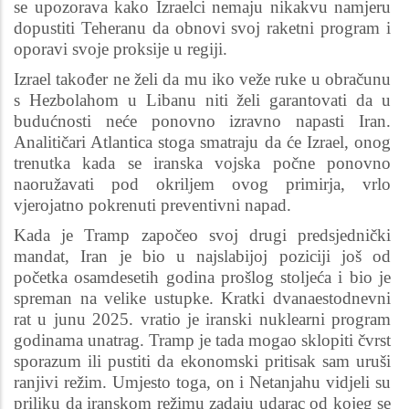
se upozorava kako Izraelci nemaju nikakvu namjeru
dopustiti Teheranu da obnovi svoj raketni program i
oporavi svoje proksije u regiji.
Izrael također ne želi da mu iko veže ruke u obračunu
s Hezbolahom u Libanu niti želi garantovati da u
budućnosti neće ponovno izravno napasti Iran.
Analitičari Atlantica stoga smatraju da će Izrael, onog
trenutka kada se iranska vojska počne ponovno
naoružavati pod okriljem ovog primirja, vrlo
vjerojatno pokrenuti preventivni napad.
Kada je Tramp započeo svoj drugi predsjednički
mandat, Iran je bio u najslabijoj poziciji još od
početka osamdesetih godina prošlog stoljeća i bio je
spreman na velike ustupke. Kratki dvanaestodnevni
rat u junu 2025. vratio je iranski nuklearni program
godinama unatrag. Tramp je tada mogao sklopiti čvrst
sporazum ili pustiti da ekonomski pritisak sam uruši
ranjivi režim. Umjesto toga, on i Netanjahu vidjeli su
priliku da iranskom režimu zadaju udarac od kojeg se