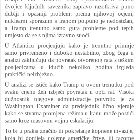
dvojice ključnih saveznika zapravo razotkriva puno
dublji i opasniji problem: prema njihovoj ocjeni,
nuklearni sporazum s Iranom potpuno je nedostižan,
a Tramp trenutno samo gura probleme pod tepih
umjesto da se s njima izravno suoči.
U Atlanticu procjenjuju kako je trenutno primirje
samo privremeno i duboko nestabilno, zbog čega u
analizi zaključuju da povratak otvorenog rata s teškim
posljedicama u idućih nekoliko godina izgleda
praktički neizbježno.
U analizi se ističe kako Tramp u ovom trenutku pod
svaku cijenu želi izbjeći povratak u opći rat. Visoki
dužnosnik njegove administracije potvrdio je za
Washington Examiner da predsjednik lično vjeruje
kako se stvarna promjena režima u Iranu može postići
samo kroz masovnu vojnu eskalaciju.
To bi u praksi značilo ili pokretanje kopnene invazije,
koja bi donijela goleme američke žrtve, ili razorne