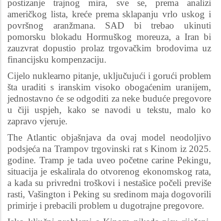
postizanje trajnog mira, sve se, prema analizi
američkog lista, kreće prema sklapanju vrlo uskog i
površnog aranžmana. SAD bi trebao ukinuti
pomorsku blokadu Hormuškog moreuza, a Iran bi
zauzvrat dopustio prolaz trgovačkim brodovima uz
financijsku kompenzaciju.
Cijelo nuklearno pitanje, uključujući i gorući problem
šta uraditi s iranskim visoko obogaćenim uranijem,
jednostavno će se odgoditi za neke buduće pregovore
u čiji uspjeh, kako se navodi u tekstu, malo ko
zapravo vjeruje.
The Atlantic objašnjava da ovaj model neodoljivo
podsjeća na Trampov trgovinski rat s Kinom iz 2025.
godine. Tramp je tada uveo početne carine Pekingu,
situacija je eskalirala do otvorenog ekonomskog rata,
a kada su privredni troškovi i nestašice počeli previše
rasti, Vašington i Peking su sredinom maja dogovorili
primirje i prebacili problem u dugotrajne pregovore.