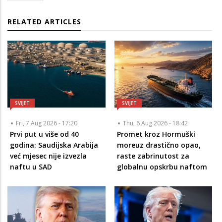
RELATED ARTICLES
SVIJET
SVIJET
Fri, 7 Aug 2026 - 17:20
Thu, 6 Aug 2026 - 18:42
Prvi put u više od 40
Promet kroz Hormuški
godina: Saudijska Arabija
moreuz drastično opao,
već mjesec nije izvezla
raste zabrinutost za
naftu u SAD
globalnu opskrbu naftom