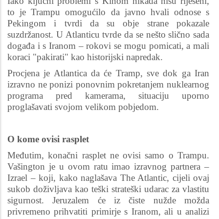
Iako ključni problemi s Kinom nikada nisu riješeni,
to je Trampu omogućilo da javno hvali odnose s
Pekingom i tvrdi da su obje strane pokazale
suzdržanost. U Atlanticu tvrde da se nešto slično sada
događa i s Iranom – rokovi se mogu pomicati, a mali
koraci "pakirati" kao historijski napredak.
Procjena je Atlantica da će Tramp, sve dok ga Iran
izravno ne ponizi ponovnim pokretanjem nuklearnog
programa pred kamerama, situaciju uporno
proglašavati svojom velikom pobjedom.
O kome ovisi rasplet
Međutim, konačni rasplet ne ovisi samo o Trampu.
Vašington je u ovom ratu imao izravnog partnera –
Izrael – koji, kako naglašava The Atlantic, cijeli ovaj
sukob doživljava kao teški strateški udarac za vlastitu
sigurnost. Jeruzalem će iz čiste nužde možda
privremeno prihvatiti primirje s Iranom, ali u analizi