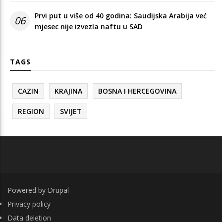
Prvi put u više od 40 godina: Saudijska Arabija već
06
mjesec nije izvezla naftu u SAD
TAGS
CAZIN
KRAJINA
BOSNA I HERCEGOVINA
REGION
SVIJET
Powered by
Drupal
FOOTER
Privacy policy
Data deletion