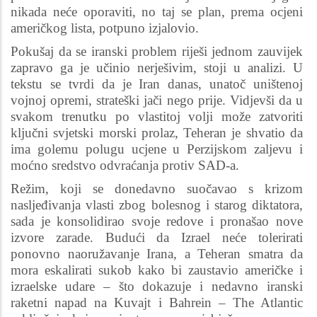
nikada neće oporaviti, no taj se plan, prema ocjeni
američkog lista, potpuno izjalovio.
Pokušaj da se iranski problem riješi jednom zauvijek
zapravo ga je učinio nerješivim, stoji u analizi. U
tekstu se tvrdi da je Iran danas, unatoč uništenoj
vojnoj opremi, strateški jači nego prije. Vidjevši da u
svakom trenutku po vlastitoj volji može zatvoriti
ključni svjetski morski prolaz, Teheran je shvatio da
ima golemu polugu ucjene u Perzijskom zaljevu i
moćno sredstvo odvraćanja protiv SAD-a.
Režim, koji se donedavno suočavao s krizom
nasljeđivanja vlasti zbog bolesnog i starog diktatora,
sada je konsolidirao svoje redove i pronašao nove
izvore zarade. Budući da Izrael neće tolerirati
ponovno naoružavanje Irana, a Teheran smatra da
mora eskalirati sukob kako bi zaustavio američke i
izraelske udare – što dokazuje i nedavno iranski
raketni napad na Kuvajt i Bahrein – The Atlantic