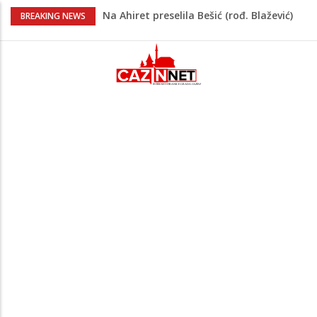
Na Ahiret preselila Bešić (rođ. Blažević)
BREAKING NEWS
Senija – Sena
Na Ahiret preselio ŠUPUK (Refik) ŠEFIK
Evo koje države su zasad za, a koje
protiv Infantina na izborima: Srbija i
Hrvatska se izjasnile
Majka Izeta Nanića progovorila nakon
obilježavanja godišnjice: "Doživjela sam
poniženje na mjestu gdje se odaje
počast mom sinu"
Novi detalji ubistva u Bosanskoj Krupi:
Nezvanično, osumnjičena supruga
ubijenog