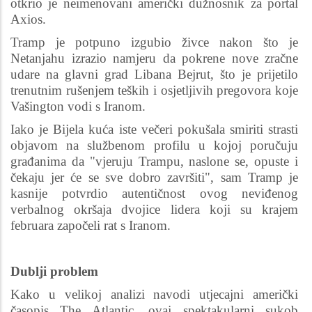
otkrio je neimenovani američki dužnosnik za portal
Axios.
Tramp je potpuno izgubio živce nakon što je
Netanjahu izrazio namjeru da pokrene nove zračne
udare na glavni grad Libana Bejrut, što je prijetilo
trenutnim rušenjem teških i osjetljivih pregovora koje
Vašington vodi s Iranom.
Iako je Bijela kuća iste večeri pokušala smiriti strasti
objavom na službenom profilu u kojoj poručuju
građanima da "vjeruju Trampu, naslone se, opuste i
čekaju jer će se sve dobro završiti", sam Tramp je
kasnije potvrdio autentičnost ovog neviđenog
verbalnog okršaja dvojice lidera koji su krajem
februara započeli rat s Iranom.
Dublji problem
Kako u velikoj analizi navodi utjecajni američki
časopis The Atlantic, ovaj spektakularni sukob