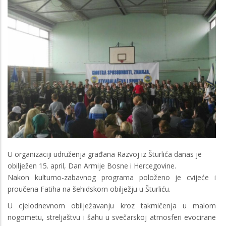
U organizaciji udruženja građana Razvoj iz Šturlića danas je
obilježen 15. april, Dan Armije Bosne i Hercegovine.
Nakon kulturno-zabavnog programa položeno je cvijeće i
proučena Fatiha na šehidskom obilježju u Šturliću.
U cjelodnevnom obilježavanju kroz takmičenja u malom
nogometu, streljaštvu i šahu u svečarskoj atmosferi evocirane