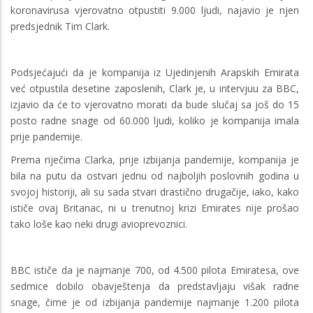
koronavirusa vjerovatno otpustiti 9.000 ljudi, najavio je njen
predsjednik Tim Clark.
Podsjećajući da je kompanija iz Ujedinjenih Arapskih Emirata
već otpustila desetine zaposlenih, Clark je, u intervjuu za BBC,
izjavio da će to vjerovatno morati da bude slučaj sa još do 15
posto radne snage od 60.000 ljudi, koliko je kompanija imala
prije pandemije.
Prema riječima Clarka, prije izbijanja pandemije, kompanija je
bila na putu da ostvari jednu od najboljih poslovnih godina u
svojoj historiji, ali su sada stvari drastično drugačije, iako, kako
ističe ovaj Britanac, ni u trenutnoj krizi Emirates nije prošao
tako loše kao neki drugi avioprevoznici.
BBC ističe da je najmanje 700, od 4.500 pilota Emiratesa, ove
sedmice dobilo obavještenja da predstavljaju višak radne
snage, čime je od izbijanja pandemije najmanje 1.200 pilota