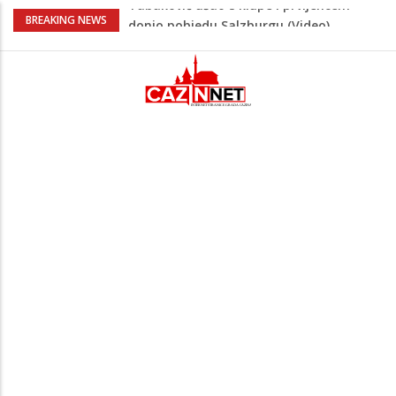
“Pečat slobodi 2026”: U Tržačkoj Rašteli
BREAKING NEWS
obilježena 31. godišnjica deblokade
Unsko-sanskog kantona
Porodica iz Krajine u centru afere,
gradonačelnik Kelna pokrenuo istragu
Čestitka povodom Dana Grada Cazina
Velika Kladuša pod udarom požara:
Vatrogasci nadljudskim naporima
spriječili veću tragediju
Tabaković ušao s klupe i prvijencem
donio pobjedu Salzburgu (Video)