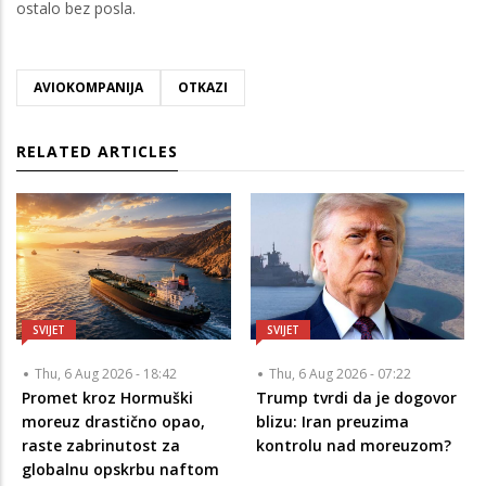
ostalo bez posla.
AVIOKOMPANIJA
OTKAZI
RELATED ARTICLES
SVIJET
SVIJET
Thu, 6 Aug 2026 - 18:42
Thu, 6 Aug 2026 - 07:22
Promet kroz Hormuški
Trump tvrdi da je dogovor
moreuz drastično opao,
blizu: Iran preuzima
raste zabrinutost za
kontrolu nad moreuzom?
globalnu opskrbu naftom