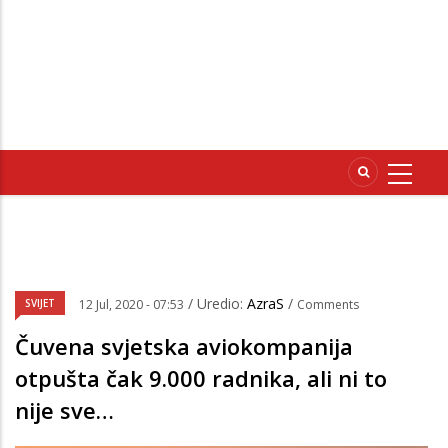
/ Uredio:
AzraS
/
SVIJET
12 Jul, 2020 - 07:53
Comments
Čuvena svjetska aviokompanija
otpušta čak 9.000 radnika, ali ni to
nije sve…