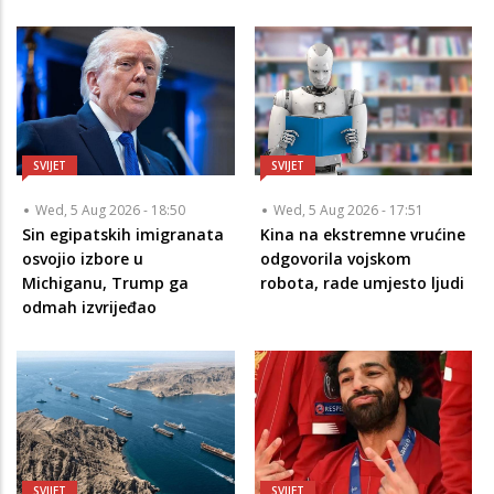
SVIJET
SVIJET
Wed, 5 Aug 2026 - 18:50
Wed, 5 Aug 2026 - 17:51
Sin egipatskih imigranata
Kina na ekstremne vrućine
osvojio izbore u
odgovorila vojskom
Michiganu, Trump ga
robota, rade umjesto ljudi
odmah izvrijeđao
SVIJET
SVIJET