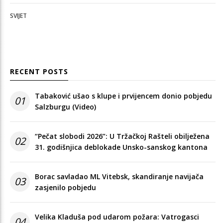
SVIJET
RECENT POSTS
Tabaković ušao s klupe i prvijencem donio pobjedu
01
Salzburgu (Video)
“Pečat slobodi 2026”: U Tržačkoj Rašteli obilježena
02
31. godišnjica deblokade Unsko-sanskog kantona
Borac savladao ML Vitebsk, skandiranje navijača
03
zasjenilo pobjedu
Velika Kladuša pod udarom požara: Vatrogasci
04