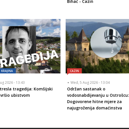
Bihać - Cazin
KRAJINA
CAZIN
ug 2026 - 13:43
Wed, 5 Aug 2026 - 13:04
tresla tragedija: Komšijski
Održan sastanak o
vršio ubistvom
vodosnabdijevanju u Ostrošcu:
Dogovorene hitne mjere za
najugroženija domaćinstva