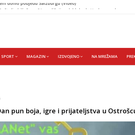
 Rašteli obilježena 31. godišnjica deblokade Unsko-sanskog
re, gradonačelnik Kelna pokrenuo istragu
azina
a: Vatrogasci nadljudskim naporima spriječili veću
cem donio pobjedu Salzburgu (Video)
SPORT
MAGAZIN
IZDVOJENO
NA MREŽAMA
PRE
s
Dan pun boja, igre i prijateljstva u Ostrošc