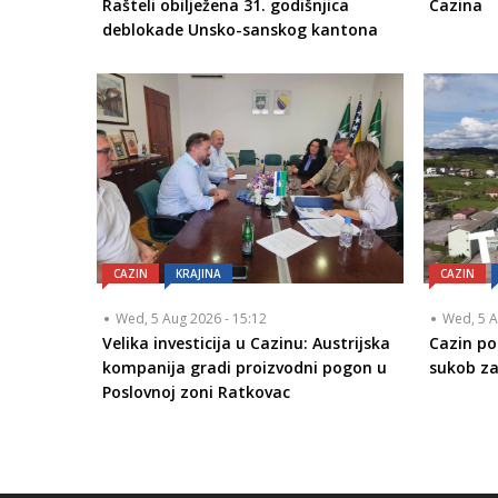
Rašteli obilježena 31. godišnjica
Cazina
deblokade Unsko-sanskog kantona
CAZIN
KRAJINA
CAZIN
Wed, 5 Aug 2026 - 15:12
Wed, 5 A
Velika investicija u Cazinu: Austrijska
Cazin po
kompanija gradi proizvodni pogon u
sukob za
Poslovnoj zoni Ratkovac