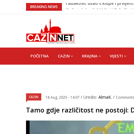
“Pečat slobodi 2026”: U Tržačkoj
BREAKING NEWS
kantona
Porodica iz Krajine u centru afe
Čestitka povodom Dana Grada C
Velika Kladuša pod udarom požar
tragediju
Tabaković ušao s klupe i prvijen
MAIN
NAVIGATION
POČETNA
CAZIN
KRAJINA
VIJESTI
/ Uredio:
AlmaK.
/
CAZIN
18 Aug, 2025 - 14:07
Comment
Tamo gdje različitost ne postoji: 