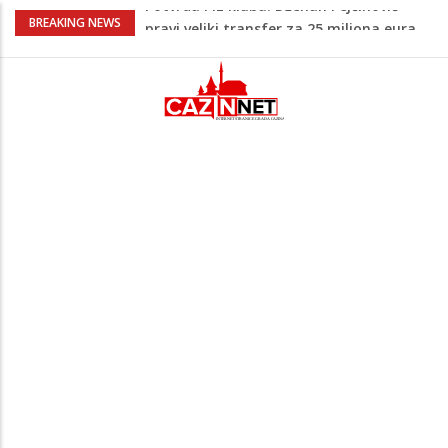
Psihijatrica: Ovo je greška koju većina
BREAKING NEWS
roditelja radi dok razgovara s
tinejdžerima
Ankara ograničava prolaz brodova kroz
Crno more zbog sve većih sigurnosnih
rizika
Na Ahiret preselila Tahirović (rođ.
Ćoralić) Alije
FIFA stala u odbranu Infantina nakon
skandala sa ljubavnicom
Potvrda i iz kluba: Dženan Pejčinović
pravi veliki transfer za 25 miliona eura