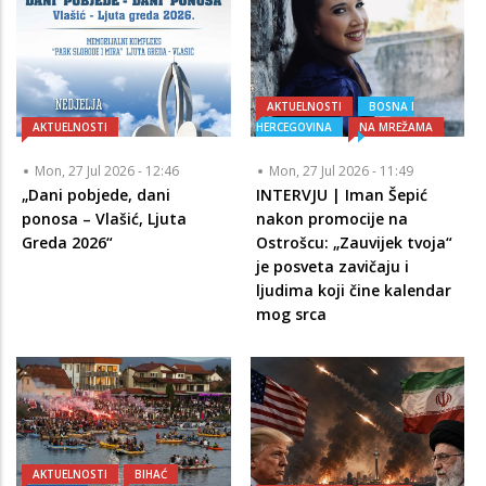
AKTUELNOSTI
BOSNA I
AKTUELNOSTI
HERCEGOVINA
NA MREŽAMA
Mon, 27 Jul 2026 - 12:46
Mon, 27 Jul 2026 - 11:49
„Dani pobjede, dani
INTERVJU | Iman Šepić
ponosa – Vlašić, Ljuta
nakon promocije na
Greda 2026“
Ostrošcu: „Zauvijek tvoja“
je posveta zavičaju i
ljudima koji čine kalendar
mog srca
AKTUELNOSTI
BIHAĆ