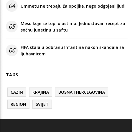
04
Ummetu ne trebaju žalopoljke, nego odgojeni ljudi
Meso koje se topi u ustima: Jednostavan recept za
05
sočnu junetinu u saftu
FIFA stala u odbranu Infantina nakon skandala sa
06
ljubavnicom
TAGS
CAZIN
KRAJINA
BOSNA I HERCEGOVINA
REGION
SVIJET