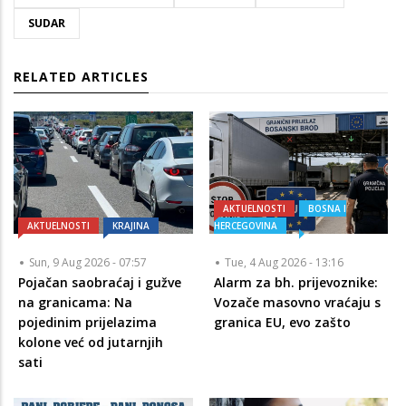
SUDAR
RELATED ARTICLES
AKTUELNOSTI
BOSNA I
AKTUELNOSTI
KRAJINA
HERCEGOVINA
Sun, 9 Aug 2026 - 07:57
Tue, 4 Aug 2026 - 13:16
Pojačan saobraćaj i gužve
Alarm za bh. prijevoznike:
na granicama: Na
Vozače masovno vraćaju s
pojedinim prijelazima
granica EU, evo zašto
kolone već od jutarnjih
sati