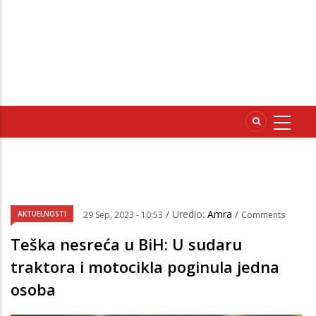
/ Uredio:
Amra
/
AKTUELNOSTI
29 Sep, 2023 - 10:53
Comments
Teška nesreća u BiH: U sudaru
traktora i motocikla poginula jedna
osoba