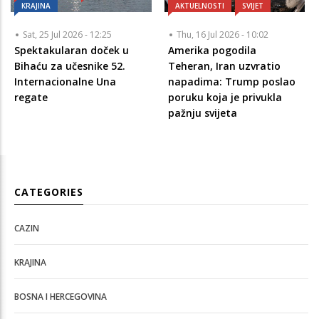
KRAJINA
AKTUELNOSTI
SVIJET
Sat, 25 Jul 2026 - 12:25
Thu, 16 Jul 2026 - 10:02
Spektakularan doček u
Amerika pogodila
Bihaću za učesnike 52.
Teheran, Iran uzvratio
Internacionalne Una
napadima: Trump poslao
regate
poruku koja je privukla
pažnju svijeta
CATEGORIES
CAZIN
KRAJINA
BOSNA I HERCEGOVINA