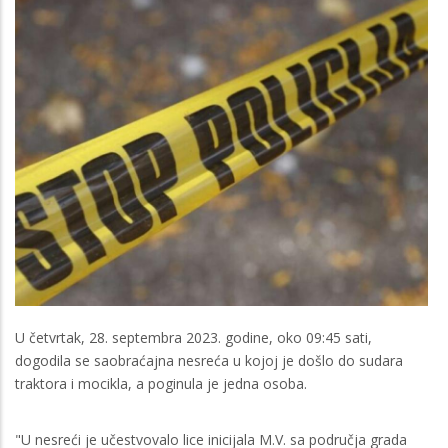
U četvrtak, 28. septembra 2023. godine, oko 09:45 sati,
dogodila se saobraćajna nesreća u kojoj je došlo do sudara
traktora i mocikla, a poginula je jedna osoba.
"U nesreći je učestvovalo lice inicijala M.V. sa područja grada