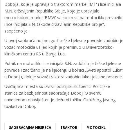
Doboja, koje je upravljalo traktorom marke 'IMT' i lice inicijala
M.N. državljanin Republike Srbije, koje je upravljalo
motocikolom marke 'BMW' sa kojim se na motociklu prevozilo
i lice inicijala S.N. takođe državljanin Republike Srbije",
saopćeno je.
U ovoj saobraćajnoj nezgodi teške tjelesne povrede zadobio je
vozač motocikla usljed kojih je preminuo u Univerzitetsko-
kliničkom centru RS u Banja Luci.
Putnik na motociklu lice inicijala S.N. zadobilo je teške tjelesne
povrede i zadržano je na liječenju u bolnici „Sveti apostol Luka“
u Doboju, dok je vozač traktora zadobio lake tjelesne povrede.
Uviđaj lica mjesta su izvršili policijski službenici Policijske
stanice za bezbjednost saobraćaja Doboj. O svemu
navedenom obaviješten je dežurni tužilac Okružnog javnog
tužilaštva Doboj.
SAOBRAĆAJNA NESREĆA
TRAKTOR
MOTOCIKL