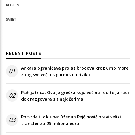
REGION
SVIJET
RECENT POSTS
Ankara ograničava prolaz brodova kroz Crno more
01
zbog sve većih sigurnosnih rizika
Psihijatrica: Ovo je greška koju većina roditelja radi
02
dok razgovara s tinejdžerima
Potvrda i iz kluba: Dženan Pejčinović pravi veliki
03
transfer za 25 miliona eura