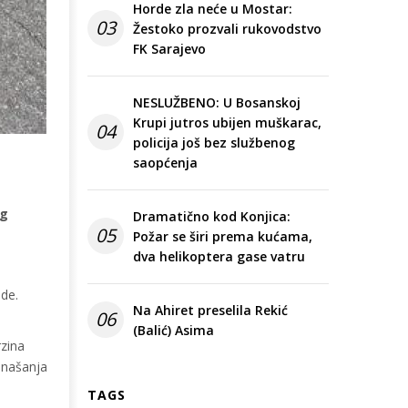
Horde zla neće u Mostar:
03
Žestoko prozvali rukovodstvo
FK Sarajevo
NESLUŽBENO: U Bosanskoj
Krupi jutros ubijen muškarac,
04
policija još bez službenog
saopćenja
og
Dramatično kod Konjica:
05
Požar se širi prema kućama,
dva helikoptera gase vatru
ede.
Na Ahiret preselila Rekić
06
(Balić) Asima
rzina
onašanja
TAGS