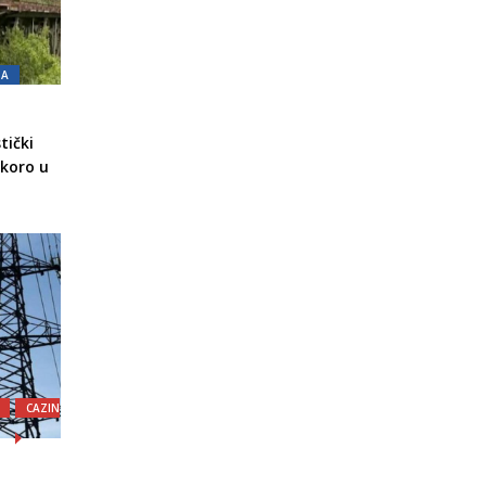
NA
tički
skoro u
CAZIN