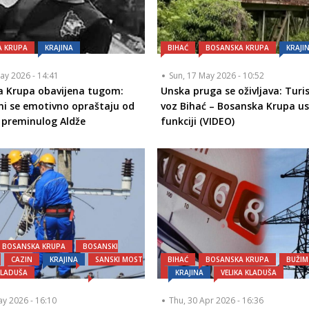
A KRUPA
KRAJINA
BIHAĆ
BOSANSKA KRUPA
KRAJI
May 2026 - 14:41
Sun, 17 May 2026 - 10:52
a Krupa obavijena tugom:
Unska pruga se oživljava: Turis
i se emotivno opraštaju od
voz Bihać – Bosanska Krupa u
 preminulog Aldže
funkciji (VIDEO)
BOSANSKA KRUPA
BOSANSKI
CAZIN
KRAJINA
SANSKI MOST
BIHAĆ
BOSANSKA KRUPA
BUŽIM
KLADUŠA
KRAJINA
VELIKA KLADUŠA
ay 2026 - 16:10
Thu, 30 Apr 2026 - 16:36