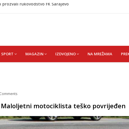
om okončano „Lito moje medeno 2026“
 Hata
Asima
e širi prema kućama, dva helikoptera gase vatru
o prozvali rukovodstvo FK Sarajevo
SPORT
MAGAZIN
IZDVOJENO
NA MREŽAMA
PRE
Comments
Maloljetni motociklista teško povrijeđen