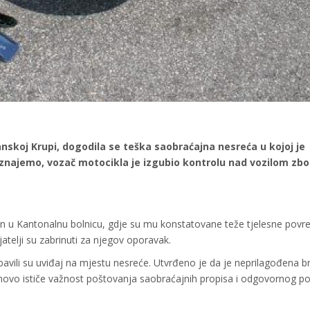
anskoj Krupi, dogodila se teška saobraćajna nesreća u kojoj je
aznajemo, vozač motocikla je izgubio kontrolu nad vozilom zb
en u Kantonalnu bolnicu, gdje su mu konstatovane teže tjelesne povr
atelji su zabrinuti za njegov oporavak.
obavili su uviđaj na mjestu nesreće. Utvrđeno je da je neprilagođena b
ponovo ističe važnost poštovanja saobraćajnih propisa i odgovornog p