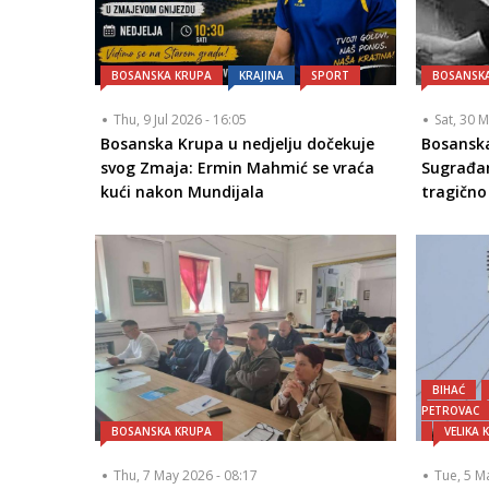
BOSANSKA KRUPA
KRAJINA
SPORT
BOSANSK
Thu, 9 Jul 2026 - 16:05
Sat, 30 
Bosanska Krupa u nedjelju dočekuje
Bosansk
svog Zmaja: Ermin Mahmić se vraća
Sugrađan
kući nakon Mundijala
tragično
BIHAĆ
PETROVAC
BOSANSKA KRUPA
VELIKA 
Thu, 7 May 2026 - 08:17
Tue, 5 M