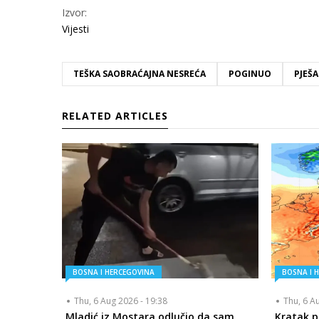
Izvor:
Vijesti
TEŠKA SAOBRAĆAJNA NESREĆA
POGINUO
PJEŠA
RELATED ARTICLES
BOSNA I HERCEGOVINA
BOSNA I 
Thu, 6 Aug 2026 - 19:38
Thu, 6 A
Mladić iz Mostara odlučio da sam
Kratak p