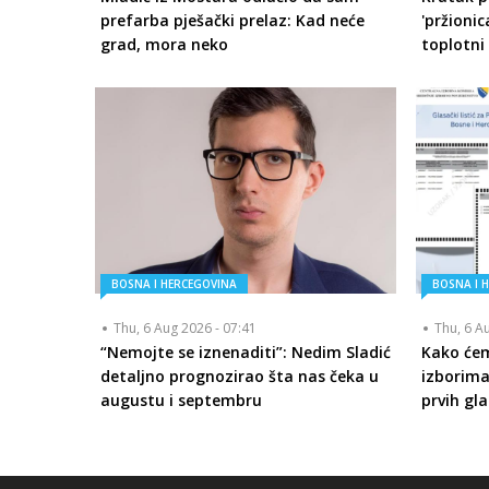
prefarba pješački prelaz: Kad neće
'pržionic
grad, mora neko
toplotni 
BOSNA I HERCEGOVINA
BOSNA I 
Thu, 6 Aug 2026 - 07:41
Thu, 6 A
“Nemojte se iznenaditi”: Nedim Sladić
Kako će
detaljno prognozirao šta nas čeka u
izborima
augustu i septembru
prvih gla