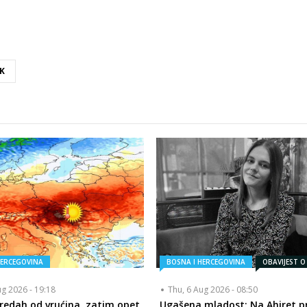
K
HERCEGOVINA
BOSNA I HERCEGOVINA
OBAVIJEST O
ug 2026 - 19:18
Thu, 6 Aug 2026 - 08:50
redah od vrućina, zatim opet
Ugašena mladost: Na Ahiret pr