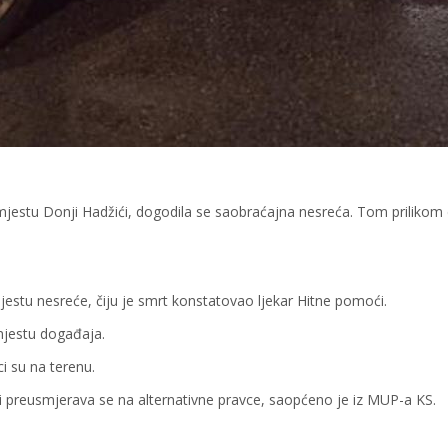
jestu Donji Hadžići, dogodila se saobraćajna nesreća. Tom prilikom 
estu nesreće, čiju je smrt konstatovao ljekar Hitne pomoći.
mjestu događaja.
ci su na terenu.
 i preusmjerava se na alternativne pravce, saopćeno je iz MUP-a KS.