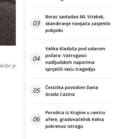
Borac savladao ML Vitebsk,
03
skandiranje navijača zasjenilo
pobjedu
Velika Kladuša pod udarom
požara: Vatrogasci
04
nadljudskim naporima
došlo je
spriječili veću tragediju
Čestitka povodom Dana
05
Grada Cazina
Porodica iz Krajine u centru
06
afere, gradonačelnik Kelna
pokrenuo istragu