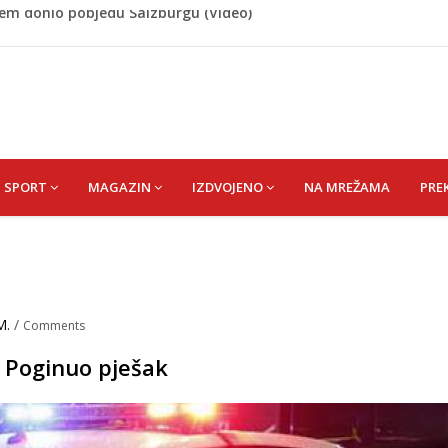
 Rašteli obilježena 31. godišnjica deblokade Unsko-sanskog
re, gradonačelnik Kelna pokrenuo istragu
azina
a: Vatrogasci nadljudskim naporima spriječili veću
cem donio pobjedu Salzburgu (Video)
SPORT
MAGAZIN
IZDVOJENO
NA MREŽAMA
PRE
M.
/
Comments
 Poginuo pješak