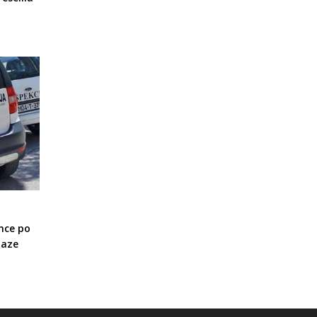
nce po
laze