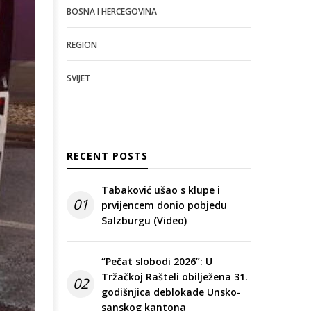
BOSNA I HERCEGOVINA
REGION
SVIJET
RECENT POSTS
Tabaković ušao s klupe i
01
prvijencem donio pobjedu
Salzburgu (Video)
“Pečat slobodi 2026”: U
Tržačkoj Rašteli obilježena 31.
02
godišnjica deblokade Unsko-
sanskog kantona