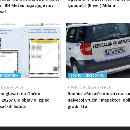
a': BH Meteo najavljuje novi
Ljubunčić (Enver) Aldina
val
HERCEGOVINA
BOSNA I HERCEGOVINA
ug 2026 - 07:02
Wed, 5 Aug 2026 - 19:51
mo glasati na Općim
Radnici više neće morati na su
 2026? CIK objavio izgled
najvećoj vrućini: Inspektori obi
sačkih listića
gradilišta