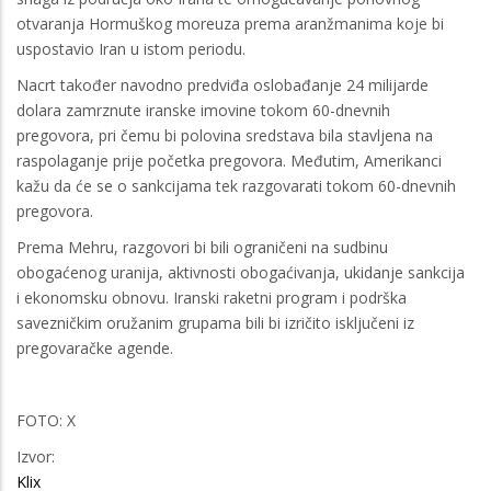
otvaranja Hormuškog moreuza prema aranžmanima koje bi
uspostavio Iran u istom periodu.
Nacrt također navodno predviđa oslobađanje 24 milijarde
dolara zamrznute iranske imovine tokom 60-dnevnih
pregovora, pri čemu bi polovina sredstava bila stavljena na
raspolaganje prije početka pregovora. Međutim, Amerikanci
kažu da će se o sankcijama tek razgovarati tokom 60-dnevnih
pregovora.
Prema Mehru, razgovori bi bili ograničeni na sudbinu
obogaćenog uranija, aktivnosti obogaćivanja, ukidanje sankcija
i ekonomsku obnovu. Iranski raketni program i podrška
savezničkim oružanim grupama bili bi izričito isključeni iz
pregovaračke agende.
FOTO: X
Izvor:
Klix