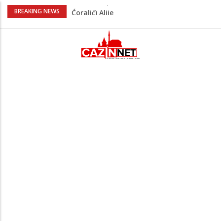
FIFA stala u odbranu Infantina nakon
BREAKING NEWS
skandala sa ljubavnicom
Meso koje se topi u ustima: Jednostavan
recept za sočnu junetinu u saftu
Zašto se Real Madrid ovog ljeta ne
priprema u Sjedinjenim Državama
Evo kakvo vrijeme očekuje Krajinu danas
i narednih 15 dana
Na Ahiret preselila Tahirović (rođ.
Ćoralić) Alije