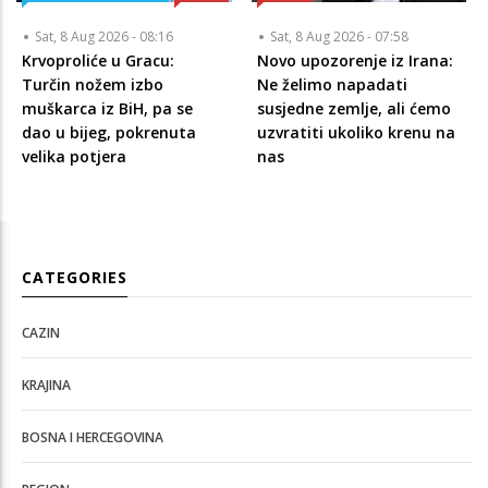
Sat, 8 Aug 2026 - 08:16
Sat, 8 Aug 2026 - 07:58
Krvoproliće u Gracu:
Novo upozorenje iz Irana:
Turčin nožem izbo
Ne želimo napadati
muškarca iz BiH, pa se
susjedne zemlje, ali ćemo
dao u bijeg, pokrenuta
uzvratiti ukoliko krenu na
velika potjera
nas
CATEGORIES
CAZIN
KRAJINA
BOSNA I HERCEGOVINA