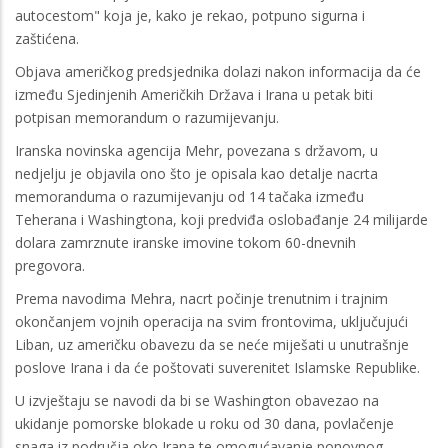
autocestom" koja je, kako je rekao, potpuno sigurna i
zaštićena.
Objava američkog predsjednika dolazi nakon informacija da će
između Sjedinjenih Američkih Država i Irana u petak biti
potpisan memorandum o razumijevanju.
Iranska novinska agencija Mehr, povezana s državom, u
nedjelju je objavila ono što je opisala kao detalje nacrta
memoranduma o razumijevanju od 14 tačaka između
Teherana i Washingtona, koji predviđa oslobađanje 24 milijarde
dolara zamrznute iranske imovine tokom 60-dnevnih
pregovora.
Prema navodima Mehra, nacrt počinje trenutnim i trajnim
okončanjem vojnih operacija na svim frontovima, uključujući
Liban, uz američku obavezu da se neće miješati u unutrašnje
poslove Irana i da će poštovati suverenitet Islamske Republike.
U izvještaju se navodi da bi se Washington obavezao na
ukidanje pomorske blokade u roku od 30 dana, povlačenje
snaga iz područja oko Irana te omogućavanje ponovnog