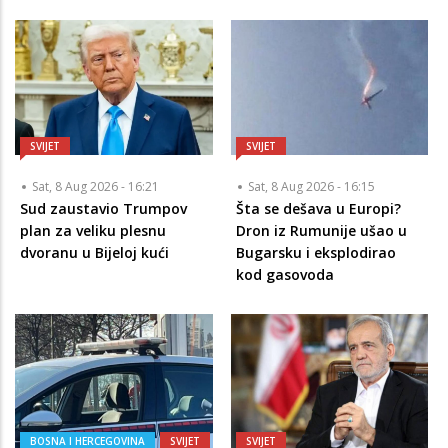
SVIJET
SVIJET
Sat, 8 Aug 2026 - 16:21
Sat, 8 Aug 2026 - 16:15
Sud zaustavio Trumpov
Šta se dešava u Europi?
plan za veliku plesnu
Dron iz Rumunije ušao u
dvoranu u Bijeloj kući
Bugarsku i eksplodirao
kod gasovoda
BOSNA I HERCEGOVINA
SVIJET
SVIJET