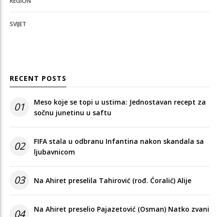
REGION
SVIJET
RECENT POSTS
Meso koje se topi u ustima: Jednostavan recept za
01
sočnu junetinu u saftu
FIFA stala u odbranu Infantina nakon skandala sa
02
ljubavnicom
03
Na Ahiret preselila Tahirović (rođ. Ćoralić) Alije
Na Ahiret preselio Pajazetović (Osman) Natko zvani
04