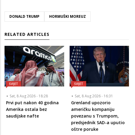
DONALD TRUMP
HORMUŠKI MOREUZ
RELATED ARTICLES
SVIJET
SVIJET
Sat, 8 Aug 2026 - 18:28
Sat, 8 Aug 2026 - 16:31
Prvi put nakon 40 godina
Grenland upozorio
Amerika ostala bez
američku kompaniju
saudijske nafte
povezanu s Trumpom,
predsjednik SAD-a uputio
oštre poruke