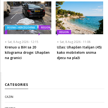
BOSNA I HERCEGOVINA
REGION
REGION
Sat, 8 Aug 2026 - 12:15
Sat, 8 Aug 2026 - 11:08
Krenuo u BiH sa 20
Užas: Uhapšen Italijan (45)
kilograma droge: Uhapšen
kako mobitelom snima
na granici
djecu na plaži
CATEGORIES
CAZIN