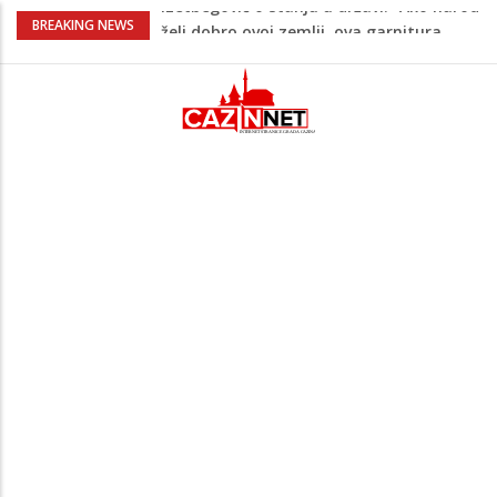
Supruga izraelskog premijera suočava se
BREAKING NEWS
s optužbama za zlostavljanje kućnog
osoblja
Pentagon zabrinut zbog smanjenih
zaliha, od vojne industrije traži ubrzanje
proizvodnje
U FBiH nema jedinstvene evidencije o
povučenom mesu, inspektori za pola
godine izrekli 48.000 KM kazni
Temperature danas do 38 stepeni: U
dijelovima BiH moguća kratkotrajna kiša
Izetbegović o stanju u državi: “Ako narod
želi dobro ovoj zemlji, ova garnitura
mora otići”