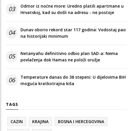
Odmor iz noćne more: Uredno platili apartmane u
03
Hrvatskoj, kad su došli na adresu - ne postoje
Dunav oborio rekord star 117 godina: Vodostaj pao
04
na historijski minimum
Netanyahu definitivno odbio plan SAD-a: Nema
05
povlačenja dok Hamas ne položi oružje
Temperature danas do 38 stepeni: U dijelovima BiH
06
moguća kratkotrajna kiša
TAGS
CAZIN
KRAJINA
BOSNA I HERCEGOVINA