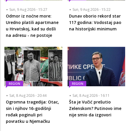
Sun, 9 Aug 2026 - 15:27
Sun, 9 Aug 2026 - 15:22
Odmor iz noćne more:
Dunav oborio rekord star
Uredno platili apartmane
117 godina: Vodostaj pao
u Hrvatskoj, kad su došli
na historijski minimum
na adresu - ne postoje
REGION
REGION
Sat, 8 Aug 2026 - 20:44
Sat, 8 Aug 2026 - 16:11
Ogromna tragedija: Otac,
Šta je Vučić prešutio
sin i njihov 16-godišnji
Zelenskom? Putinovo ime
rođak poginuli pri
nije smio da izgovori
povratku u Njemačku