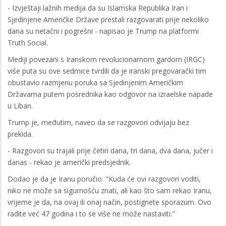
- Izvještaji lažnih medija da su Islamska Republika Iran i
Sjedinjene Američke Države prestali razgovarati prije nekoliko
dana su netačni i pogrešni - napisao je Trump na platformi
Truth Social.
Mediji povezani s Iranskom revolucionarnom gardom (IRGC)
više puta su ove sedmice tvrdili da je iranski pregovarački tim
obustavio razmjenu poruka sa Sjedinjenim Američkim
Državama putem posrednika kao odgovor na izraelske napade
u Liban.
Trump je, međutim, naveo da se razgovori odvijaju bez
prekida.
- Razgovori su trajali prije četiri dana, tri dana, dva dana, jučer i
danas - rekao je američki predsjednik.
Dodao je da je Iranu poručio: "Kuda će ovi razgovori voditi,
niko ne može sa sigurnošću znati, ali kao što sam rekao Iranu,
vrijeme je da, na ovaj ili onaj način, postignete sporazum. Ovo
radite već 47 godina i to se više ne može nastaviti."