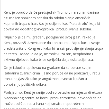
Kent je poručio da će predsjednik Trump u narednim danima
biti izložen snažnom pritisku da odobri slanje američkih
kopnenih trupa u Iran, što je ocijenio kao "katastrofu" koja bi
dovela do dodatnog krvoprolića i produbljivanja sukoba.
"Ključno je da mi, građani, podignemo svoj glas", rekao je
Kent, pozvavši Amerikance da kontaktiraju Bijelu kuću i svoje
predstavnike u Kongresu kako bi izrazili protivljenje slanju trupa
na teren. Dodao je da je, uz molitvu za mir, neophodno i
aktivno djelovati kako bi se spriječila dalja eskalacija rata.
On je također apelovao na građane da se obrate svojim
izabranim zvaničnicima i jasno poruče da ne podržavaju rat u
Iranu, naglasivši kako je angažman javnosti ključan u
donošenju političkih odluka.
Podsjetimo, Kent je ranije podnio ostavku na mjesto direktora
Nacionalnog centra za borbu protiv terorizma, navodeći da ne
može podržati rat u Iranu koji smatra nepotrebnim i