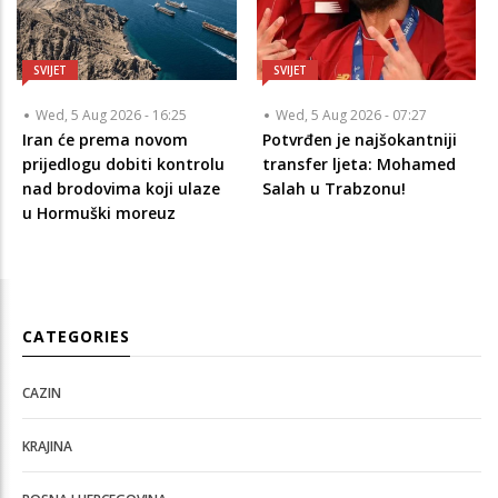
SVIJET
SVIJET
Wed, 5 Aug 2026 - 16:25
Wed, 5 Aug 2026 - 07:27
Iran će prema novom
Potvrđen je najšokantniji
prijedlogu dobiti kontrolu
transfer ljeta: Mohamed
nad brodovima koji ulaze
Salah u Trabzonu!
u Hormuški moreuz
CATEGORIES
CAZIN
KRAJINA