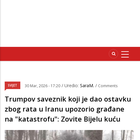
/ Uredio:
SaraM.
/
SVIJET
30 Mar, 2026 - 17:20
Comments
Trumpov saveznik koji je dao ostavku
zbog rata u Iranu upozorio građane
na "katastrofu": Zovite Bijelu kuću