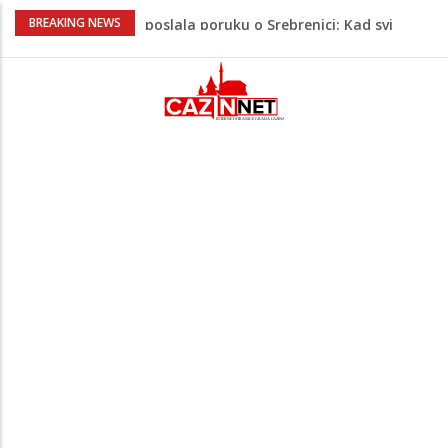
Na Ahiret preselio RAMIĆ (SAFETA) SENAD
BREAKING NEWS
Teška saobraćajna nesreća u Krajini:
BMW sa slovenskim tablicama završio u
rasvjetnom stubu
Evo gdje i kada nestaje struja u Krajini
sutra i tokom vikenda
Veće plate za hiljade zaposlenih u
Unsko-sanskom kantonu
Video/ Severina prekinula koncert i
poslala poruku o Srebrenici: Kad svi
priznamo genocid, bit ćemo sretne i
vesele države