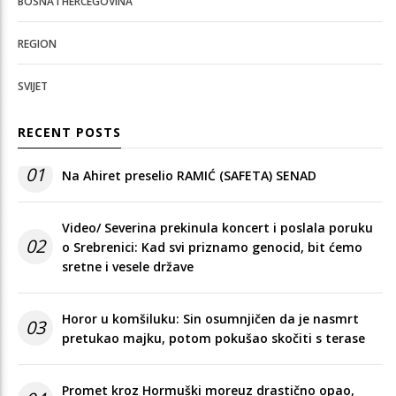
BOSNA I HERCEGOVINA
REGION
SVIJET
RECENT POSTS
01
Na Ahiret preselio RAMIĆ (SAFETA) SENAD
Video/ Severina prekinula koncert i poslala poruku
02
o Srebrenici: Kad svi priznamo genocid, bit ćemo
sretne i vesele države
Horor u komšiluku: Sin osumnjičen da je nasmrt
03
pretukao majku, potom pokušao skočiti s terase
Promet kroz Hormuški moreuz drastično opao,