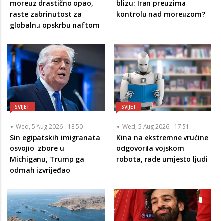
moreuz drastično opao,
blizu: Iran preuzima
raste zabrinutost za
kontrolu nad moreuzom?
globalnu opskrbu naftom
SVIJET
SVIJET
Wed, 5 Aug 2026 - 18:50
Wed, 5 Aug 2026 - 17:51
Sin egipatskih imigranata
Kina na ekstremne vrućine
osvojio izbore u
odgovorila vojskom
Michiganu, Trump ga
robota, rade umjesto ljudi
odmah izvrijeđao