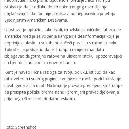
neopravdanim. U pismu upućenom predsjedniku Trumpu
istakao je da je odluku donio nakon dugog razmišljanja,
naglašavajući da Iran nije predstavljao neposrednu prijetnju
Sjedinjenim Američkim Državama.
U ostavci je optužio, kako tvrdi, izraelske zvaničnike i utjecajne
američke medije za vođenje kampanje dezinformacija koja je
doprinijela ulasku u sukob, povlačeći paralelu s ratom u Iraku.
Također je podsjetio da je Trump u ranijem mandatu
izbjegavao dugotrajne ratove na Bliskom istoku, upozoravajući
da trenutni kurs vodi ka novom haosu.
Kent je naveo i lične razloge za svoju odluku, ističući da kao
ratni veteran i suprug poginule vojnice ne može podržati slanje
novih generacija u rat. Na kraju je pozvao predsjednika Trumpa
da preispita politiku prema Iranu i promijeni pravac djelovanja
prije nego što sukob dodatno eskalira.
Foto: Screenshot