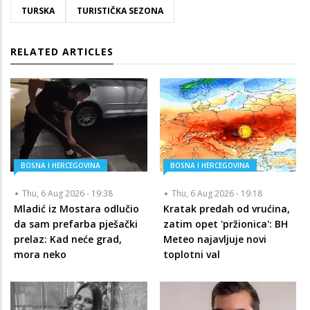
TURSKA
TURISTIČKA SEZONA
RELATED ARTICLES
BOSNA I HERCEGOVINA
BOSNA I HERCEGOVINA
Thu, 6 Aug 2026 - 19:38
Thu, 6 Aug 2026 - 19:18
Mladić iz Mostara odlučio
Kratak predah od vrućina,
da sam prefarba pješački
zatim opet 'pržionica': BH
prelaz: Kad neće grad,
Meteo najavljuje novi
mora neko
toplotni val