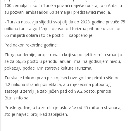
100 zemalja iz kojih Turska privlači najviše turista, a u Antaliju
su pozvani ambasadori 60 zemalja i predstavnici medija.
- Turska nastavlja slijediti svoj cilj da do 2023. godine privuče 75
miliona turista godišnje i ostvari od turizma prihode u visini od
65 milijardi dolara i to će postići – saopćeno je.
Pad nakon rekordne godine
Zbog pandemije, broj stranaca koji su posjetili zemlju smanjio
se za 66,35 posto u periodu januar - maj na godišnjem nivou,
pokazuju podaci Ministarstva kulture i turizma.
Turska je tokom prvih pet mjeseci ove godine primila više od
4,2 miliona stranih posjetilaca, a u mjesecima potpunog
zastoja u zemlji je zabilježen pad od 99,2 posto, prenosi
Biznisinfo.ba.
Prošle godine, u tu zemlju je ušlo više od 45 miliona stranaca,
što je najveći broj ikad zabilježen.