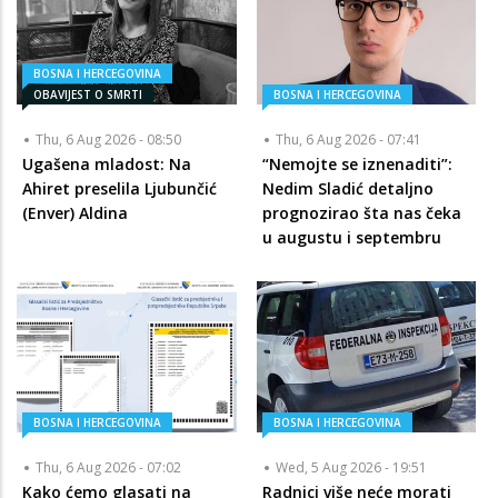
BOSNA I HERCEGOVINA
OBAVIJEST O SMRTI
BOSNA I HERCEGOVINA
Thu, 6 Aug 2026 - 08:50
Thu, 6 Aug 2026 - 07:41
Ugašena mladost: Na
“Nemojte se iznenaditi”:
Ahiret preselila Ljubunčić
Nedim Sladić detaljno
(Enver) Aldina
prognozirao šta nas čeka
u augustu i septembru
BOSNA I HERCEGOVINA
BOSNA I HERCEGOVINA
Thu, 6 Aug 2026 - 07:02
Wed, 5 Aug 2026 - 19:51
Kako ćemo glasati na
Radnici više neće morati