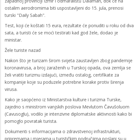
zapadnoj provinciji Izmir i odmaralištu Dalaman, dok će na
ostalim aerodromima biti uspostavljeni do 15. jula, prenosi
turski "Daily Sabah".
Test, koji će koštati 15 eura, rezultate će ponuditi u roku od dva
sata, a turisti će se moći testirati kad god žele, dodao je
ministar.
Žele turiste nazad
Nakon što je turizam širom svijeta zaustavljen zbog pandemije
koronavirusa, a broj zaraženih u Turskoj opada, ova zemlja se
želi vratiti turizmu izdajući, između ostalog, certifikate za
kompanije koje su poduzele potrebne korake protiv širenja
virusa.
Kako je saopćeno iz Ministarstva kulture i turizma Turske,
zajedno s ministrom vanjskih poslova Mevlutom Čavušoluom
(Cavusoglu), vodilo je intenzivne diplomatske aktivnosti kako bi
pomoglo povratak turista.
Dokumenti s informacijama o zdravstvenoj infrastrukturi,
pripremama i mjerama u turističkim područjima poslani su u