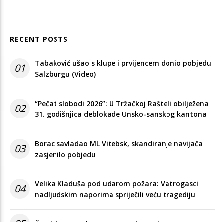
RECENT POSTS
Tabaković ušao s klupe i prvijencem donio pobjedu
01
Salzburgu (Video)
“Pečat slobodi 2026”: U Tržačkoj Rašteli obilježena
02
31. godišnjica deblokade Unsko-sanskog kantona
Borac savladao ML Vitebsk, skandiranje navijača
03
zasjenilo pobjedu
Velika Kladuša pod udarom požara: Vatrogasci
04
nadljudskim naporima spriječili veću tragediju