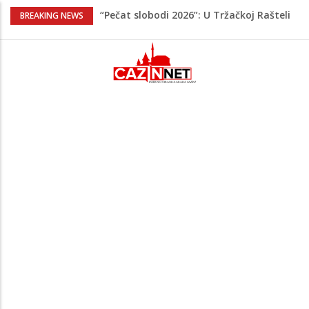
“Pečat slobodi 2026”: U Tržačkoj Rašteli
BREAKING NEWS
obilježena 31. godišnjica deblokade
Unsko-sanskog kantona
Porodica iz Krajine u centru afere,
gradonačelnik Kelna pokrenuo istragu
Čestitka povodom Dana Grada Cazina
Velika Kladuša pod udarom požara:
Vatrogasci nadljudskim naporima
spriječili veću tragediju
Tabaković ušao s klupe i prvijencem
donio pobjedu Salzburgu (Video)