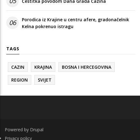
05
Čestitka povodom Dana Grada Cazina
Porodica iz Krajine u centru afere, gradonačelnik
06
Kelna pokrenuo istragu
TAGS
CAZIN
KRAJINA
BOSNA I HERCEGOVINA
REGION
SVIJET
Powered by
Drupal
FOOTER
Privacy policy