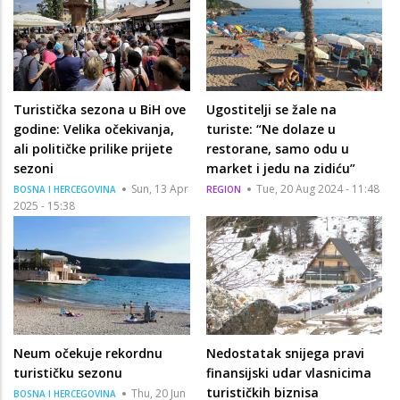
Turistička sezona u BiH ove
Ugostitelji se žale na
godine: Velika očekivanja,
turiste: “Ne dolaze u
ali političke prilike prijete
restorane, samo odu u
sezoni
market i jedu na zidiću”
Sun, 13 Apr
Tue, 20 Aug 2024 - 11:48
BOSNA I HERCEGOVINA
REGION
2025 - 15:38
Neum očekuje rekordnu
Nedostatak snijega pravi
turističku sezonu
finansijski udar vlasnicima
turističkih biznisa
Thu, 20 Jun
BOSNA I HERCEGOVINA