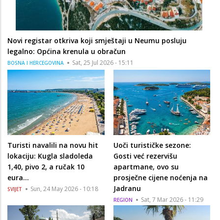
Novi registar otkriva koji smještaji u Neumu posluju
legalno: Općina krenula u obračun
Sat, 25 Jul 2026 - 15:11
BOSNA I HERCEGOVINA
Turisti navalili na novu hit
Uoči turističke sezone:
lokaciju: Kugla sladoleda
Gosti već rezervišu
1,40, pivo 2, a ručak 10
apartmane, ovo su
eura…
prosječne cijene noćenja na
Jadranu
Sun, 24 May 2026 - 10:18
SVIJET
Sat, 7 Mar 2026 - 11:29
REGION