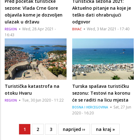
Pred početak turističke
Turistička sezona 2021:
sezone: Vlada Crne Gore
Aktuelno pitanje na koje je
objavila kome je dozvoljen
teško dati ohrabrujući
ulazak u državu
odgovor
Wed, 28 Apr 2021 -
Wed, 3 Mar 2021 - 17:40
REGION
BIHAĆ
16:43
Turistička katastrofa na
Turska spašava turističku
otoku Hvaru
sezonu: Testovi na koronu
će se raditi na licu mjesta
Tue, 30 Jun 2020 - 11:22
REGION
Sat, 27 Jun
BOSNA I HERCEGOVINA
2020 - 16:20
Current
1
Page
2
Page
3
Next
naprijed ››
Last
na kraj »
Pagination
page
page
page