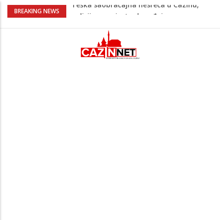
Ovo je 24-godišnji mladić koji je izgubio
BREAKING NEWS
život u rijeci Krivaji kod Zavidovića
Na Ahiret preselio LJUBIJANKIĆ (Hasan)
REDŽEP
Na Ahiret preselio HALILOVIĆ (Smajil)
SEJAD
Sutra dženaza Hamdiji Šahinoviću iz
Bosanske Krupe, kojeg je usmrtila
supruga
Teška saobraćajna nesreća u Cazinu,
policija na mjestu događaja