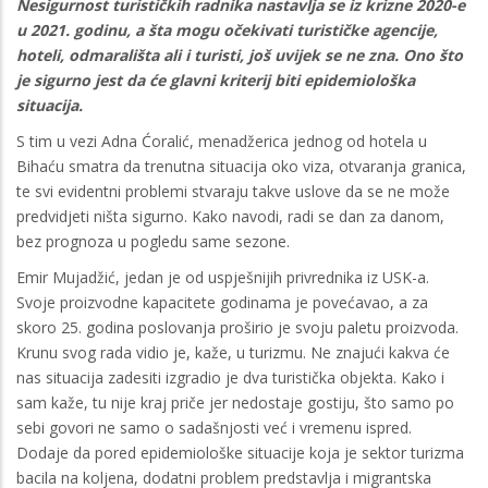
Nesigurnost turističkih radnika nastavlja se iz krizne 2020-e
u 2021. godinu, a šta mogu očekivati turističke agencije,
hoteli, odmarališta ali i turisti, još uvijek se ne zna. Ono što
je sigurno jest da će glavni kriterij biti epidemiološka
situacija.
S tim u vezi Adna Ćoralić, menadžerica jednog od hotela u
Bihaću smatra da trenutna situacija oko viza, otvaranja granica,
te svi evidentni problemi stvaraju takve uslove da se ne može
predvidjeti ništa sigurno. Kako navodi, radi se dan za danom,
bez prognoza u pogledu same sezone.
Emir Mujadžić, jedan je od uspješnijih privrednika iz USK-a.
Svoje proizvodne kapacitete godinama je povećavao, a za
skoro 25. godina poslovanja proširio je svoju paletu proizvoda.
Krunu svog rada vidio je, kaže, u turizmu. Ne znajući kakva će
nas situacija zadesiti izgradio je dva turistička objekta. Kako i
sam kaže, tu nije kraj priče jer nedostaje gostiju, što samo po
sebi govori ne samo o sadašnjosti već i vremenu ispred.
Dodaje da pored epidemiološke situacije koja je sektor turizma
bacila na koljena, dodatni problem predstavlja i migrantska