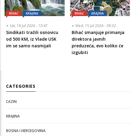
BIHAĆ
KRAJINA
BIHAĆ
KRAJINA
Sat, 18 Jul 2026 - 10:47
Wed, 15 Jul 2026 - 09:32
Sindikati tražili osnovicu
Bihać smanjuje primanja
od 500 KM, iz Vlade USK
direktora javnih
im se samo nasmijali
preduzeća, evo koliko će
izgubiti
CATEGORIES
CAZIN
KRAJINA
BOSNA I HERCEGOVINA