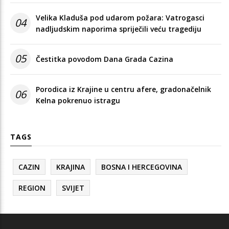
Velika Kladuša pod udarom požara: Vatrogasci
04
nadljudskim naporima spriječili veću tragediju
05
Čestitka povodom Dana Grada Cazina
Porodica iz Krajine u centru afere, gradonačelnik
06
Kelna pokrenuo istragu
TAGS
CAZIN
KRAJINA
BOSNA I HERCEGOVINA
REGION
SVIJET