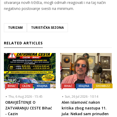
otvaranja novih tržišta, mogli odmah reagovati i na taj način
negativno poslovanje svesti na minimum.
TURIZAM
TURISTIČKA SEZONA
RELATED ARTICLES
BIHAĆ
CAZIN
KRAJINA
BIHAĆ
KRAJINA
SHOWBIZZ
Thu, 6 Aug 2026 - 15:45
Sun, 26 Jul 2026 - 10:14
OBAVJEŠTENJE O
Alen Islamović nakon
ZATVARANJU CESTE Bihać
kritika zbog nastupa 11.
- Cazin
jula: Nekad sam prinuđen