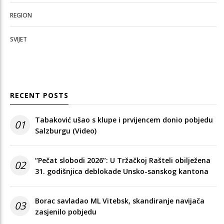
REGION
SVIJET
RECENT POSTS
Tabaković ušao s klupe i prvijencem donio pobjedu
01
Salzburgu (Video)
“Pečat slobodi 2026”: U Tržačkoj Rašteli obilježena
02
31. godišnjica deblokade Unsko-sanskog kantona
Borac savladao ML Vitebsk, skandiranje navijača
03
zasjenilo pobjedu