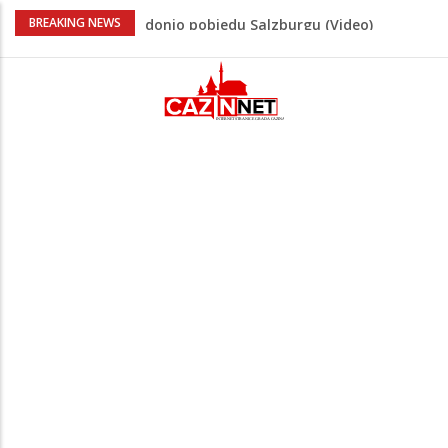
“Pečat slobodi 2026”: U Tržačkoj Rašteli
BREAKING NEWS
obilježena 31. godišnjica deblokade
Unsko-sanskog kantona
Porodica iz Krajine u centru afere,
gradonačelnik Kelna pokrenuo istragu
Čestitka povodom Dana Grada Cazina
Velika Kladuša pod udarom požara:
Vatrogasci nadljudskim naporima
spriječili veću tragediju
Tabaković ušao s klupe i prvijencem
donio pobjedu Salzburgu (Video)