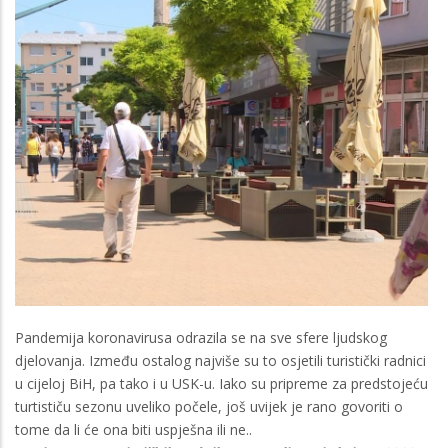
Pandemija koronavirusa odrazila se na sve sfere ljudskog
djelovanja. Između ostalog najviše su to osjetili turistički radnici
u cijeloj BiH, pa tako i u USK-u. Iako su pripreme za predstojeću
turtističu sezonu uveliko počele, još uvijek je rano govoriti o
tome da li će ona biti uspješna ili ne..