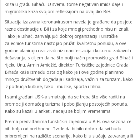
kriza u gradu Bihaću. U svemu tome negativan imidž daje i
migrantska kriza svojom refleksijom na ovaj dio BiH.
Situacija izazvana koronavirusom navela je građane da posjete
razne destinacije u BiH za koje mnogi prethodno nisu ni znali.
Tako je Bihać, zahvaljujući dobroj organizaciji Turističke
zajednice turistima nastojao pružiti kvalitetnu ponudu, a ove
godine planiraju realizirati niz manifestacija i kulturno-zabavnih
dešavanja, s ciljem da na što bolji način promovišu grad Bihać i
rijeku Unu. Armin Amidžić, direktor Turističke zajednice Grada
Bihaća kaže između ostalog kako je i ove godine planirano
mnogo društvenih događaja i sadržaja, važnih za turizam, kako
iz područja kulture, tako i muzike, sporta i filma.
I sami građani USK-a smatraju da se treba što više raditi na
promociji domaćeg turizma i poboljšanju postojećih ponuda.
Kako su kazali u anketi, nadaju se boljim vremenima.
Prema predviđanima turističkih zajednica u BiH, ova sezona će
biti bolja od prethodne. Tvrde da bi bilo dobro da svi budu
pripremljeni na različite scenarije, kako bi u slučaju zatvaranja ili