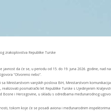
tnog zrakoplovstva Republike Turske
je javnost da će se, u periodu od 15. do 19. juna 2026. godine, nad 
u Ugovora “Otvoreno nebo”.
i sa Ministarstvom vanjskih poslova BiH, Ministarstvom komunikacija 
ealizovati posmatrački let Republike Turske s Ujedinjenim Kraljevs
 iznad Bosne i Hercegovine, u skladu s odredbama međunarodnog ugovo
vnosti, tokom koje će se posadi aviona i međunarodnim inspektorima p