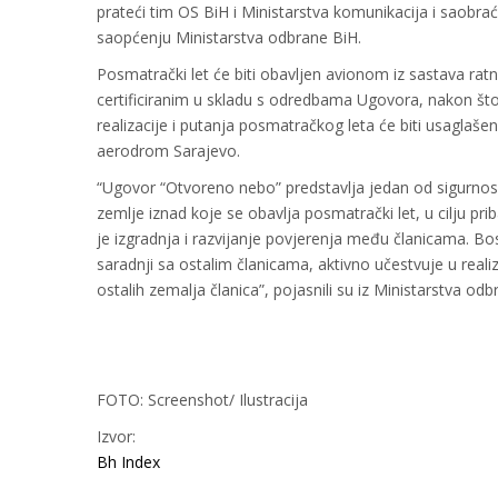
prateći tim OS BiH i Ministarstva komunikacija i saobr
saopćenju Ministarstva odbrane BiH.
Posmatrački let će biti obavljen avionom iz sastava rat
certificiranim u skladu s odredbama Ugovora, nakon što 
realizacije i putanja posmatračkog leta će biti usagla
aerodrom Sarajevo.
“Ugovor “Otvoreno nebo” predstavlјa jedan od sigurno
zemlјe iznad koje se obavlјa posmatrački let, u cilјu p
je izgradnja i razvijanje povjerenja među članicama. B
saradnji sa ostalim članicama, aktivno učestvuje u realiza
ostalih zemalјa članica”, pojasnili su iz Ministarstva odb
FOTO: Screenshot/ Ilustracija
Izvor:
Bh Index