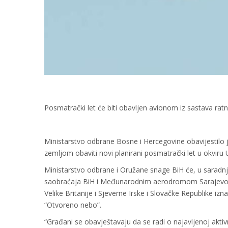
Posmatrački let će biti obavljen avionom iz sastava ra
Ministarstvo odbrane Bosne i Hercegovine obavijestilo 
zemljom obaviti novi planirani posmatrački let u okvir
Ministarstvo odbrane i Oružane snage BiH će, u saradnj
saobraćaja BiH i Međunarodnim aerodromom Sarajevo, r
Velike Britanije i Sjeverne Irske i Slovačke Republike
“Otvoreno nebo”.
“Građani se obavještavaju da se radi o najavlјenoj akti