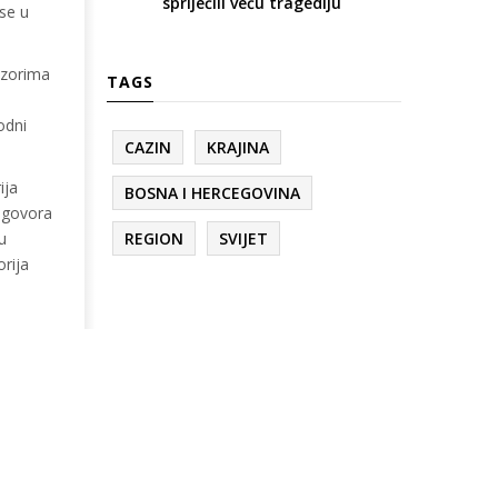
spriječili veću tragediju
se u
nzorima
TAGS
odni
CAZIN
KRAJINA
ija
BOSNA I HERCEGOVINA
 Ugovora
u
REGION
SVIJET
orija