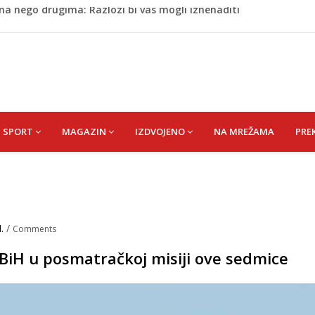
 Da su odabrali drugu reprezentaciju onda bi "birali", a ne
cem donio pobjedu Salzburgu (Video)
 Rašteli obilježena 31. godišnjica deblokade Unsko-sanskog
a: Vatrogasci nadljudskim naporima spriječili veću
na nego drugima: Razlozi bi vas mogli iznenaditi
SPORT
MAGAZIN
IZDVOJENO
NA MREŽAMA
PRE
M.
/
Comments
d BiH u posmatračkoj misiji ove sedmice