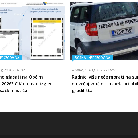
HERCEGOVINA
BOSNA I HERCEGOVINA
ug 2026 - 07:02
Wed, 5 Aug 2026 - 19:51
mo glasati na Općim
Radnici više neće morati na su
 2026? CIK objavio izgled
najvećoj vrućini: Inspektori obi
sačkih listića
gradilišta