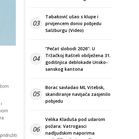
Tabaković ušao s klupe i
03
prvijencem donio pobjedu
Salzburgu (Video)
“Pečat slobodi 2026”: U
Tržačkoj Rašteli obilježena 31.
04
godišnjica deblokade Unsko-
sanskog kantona
našom
Borac savladao ML Vitebsk,
05
skandiranje navijača zasjenilo
pobjedu
i
tvom
ra
Velika Kladuša pod udarom
požara: Vatrogasci
06
nadljudskim naporima
ridružiti