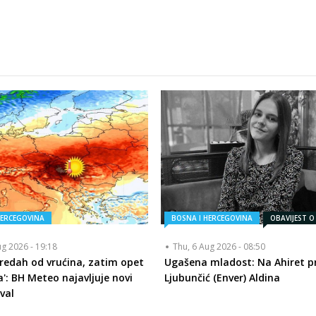
HERCEGOVINA
BOSNA I HERCEGOVINA
OBAVIJEST O
ug 2026 - 19:18
Thu, 6 Aug 2026 - 08:50
redah od vrućina, zatim opet
Ugašena mladost: Na Ahiret pr
a': BH Meteo najavljuje novi
Ljubunčić (Enver) Aldina
val