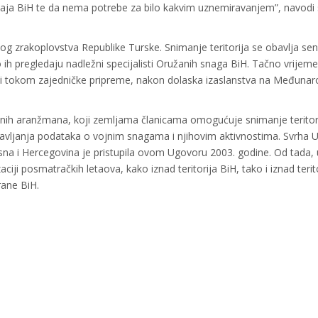
aćaja BiH te da nema potrebe za bilo kakvim uznemiravanjem”, navodi 
nog zrakoplovstva Republike Turske. Snimanje teritorija se obavlja se
ih pregledaju nadležni specijalisti Oružanih snaga BiH. Tačno vrijeme
šeni tokom zajedničke pripreme, nakon dolaska izaslanstva na Međunar
snih aranžmana, koji zemlјama članicama omogućuje snimanje teritor
ribavlјanja podataka o vojnim snagama i njihovim aktivnostima. Svrha
osna i Hercegovina je pristupila ovom Ugovoru 2003. godine. Od tada, 
ciji posmatračkih letaova, kako iznad teritorija BiH, tako i iznad terit
rane BiH.