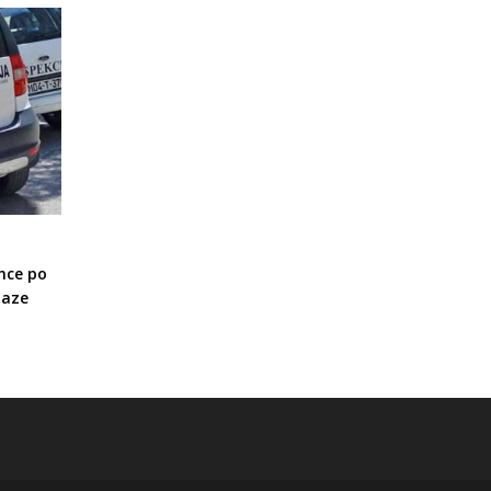
nce po
laze