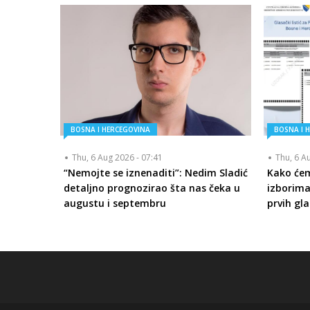
BOSNA I HERCEGOVINA
BOSNA I 
Thu, 6 Aug 2026 - 07:41
Thu, 6 A
“Nemojte se iznenaditi”: Nedim Sladić
Kako će
detaljno prognozirao šta nas čeka u
izborima
augustu i septembru
prvih gla