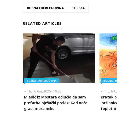
BOSNA I HERCEGOVINA
TURSKA
RELATED ARTICLES
BOSNA I HERCEGOVINA
BOSNA I 
Thu, 6 Aug 2026 - 19:38
Thu, 6 A
Mladić iz Mostara odlučio da sam
Kratak p
prefarba pješački prelaz: Kad neće
'pržionic
grad, mora neko
toplotni 