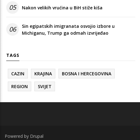
05
Nakon velikih vrućina u BiH stiže kiša
Sin egipatskih imigranata osvojio izbore u
06
Michiganu, Trump ga odmah izvrijeđao
TAGS
CAZIN
KRAJINA
BOSNA I HERCEGOVINA
REGION
SVIJET
Powered by
Drupal