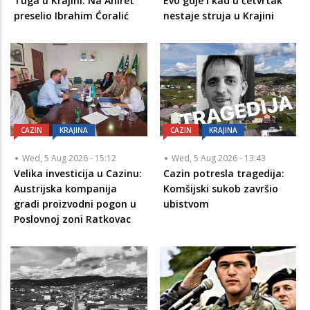
Tuga u Krajini: Na Ahiret
Evo gdje i kad u četvrtak
preselio Ibrahim Ćoralić
nestaje struja u Krajini
CAZIN
KRAJINA
CAZIN
KRAJINA
Wed, 5 Aug 2026 - 15:12
Wed, 5 Aug 2026 - 13:43
Velika investicija u Cazinu:
Cazin potresla tragedija:
Austrijska kompanija
Komšijski sukob završio
gradi proizvodni pogon u
ubistvom
Poslovnoj zoni Ratkovac