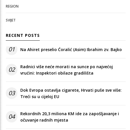
REGION
SVIJET
RECENT POSTS
01
Na Ahiret preselio Ćoralić (Asim) Ibrahim zv. Bajko
Radnici više neće morati na sunce po najvećoj
02
vrućini: Inspektori obilaze gradilišta
Dok Evropa ostavlja cigarete, Hrvati puše sve više:
03
Treći su u cijeloj EU
Rekordnih 20,3 miliona KM ide za zapošljavanje i
04
očuvanje radnih mjesta