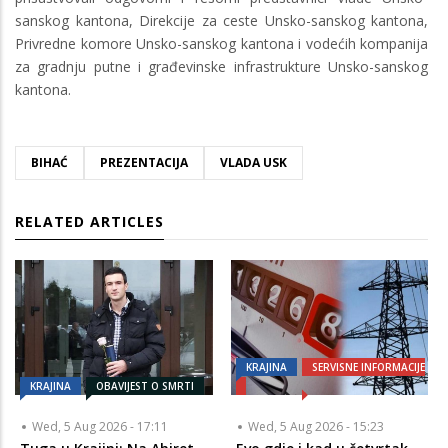
sanskog kantona, Direkcije za ceste Unsko-sanskog kantona,
Privredne komore Unsko-sanskog kantona i vodećih kompanija
za gradnju putne i građevinske infrastrukture Unsko-sanskog
kantona.
BIHAĆ
PREZENTACIJA
VLADA USK
RELATED ARTICLES
KRAJINA
SERVISNE INFORMACIJE
KRAJINA
OBAVIJEST O SMRTI
Wed, 5 Aug 2026 - 17:11
Wed, 5 Aug 2026 - 15:23