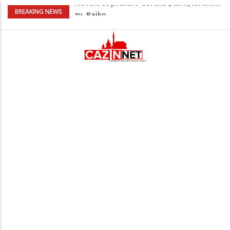
Nakon velikih vrućina u BiH stiže kiša
BREAKING NEWS
Rekordnih 20,3 miliona KM ide za
zapošljavanje i očuvanje radnih mjesta
Dok Evropa ostavlja cigarete, Hrvati
puše sve više: Treći su u cijeloj EU
Radnici više neće morati na sunce po
najvećoj vrućini: Inspektori obilaze
gradilišta
Na Ahiret preselio Ćoralić (Asim) Ibrahim
zv. Bajko