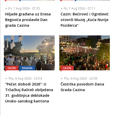
Fri, 7 Aug 2026 - 07:25
Fri, 7 Aug 2026 - 07:11
Hiljade građana uz Enesa
Cazin: Bećirović i Ogrešević
Begovića proslavile Dan
otvorili Muzej „Kuća Nurije
grada Cazina
Pozderca“
CAZIN
KRAJINA
CAZIN
Thu, 6 Aug 2026 - 23:54
Thu, 6 Aug 2026 - 22:09
“Pečat slobodi 2026”: U
Čestitka povodom Dana
Tržačkoj Rašteli obilježena
Grada Cazina
31. godišnjica deblokade
Unsko-sanskog kantona