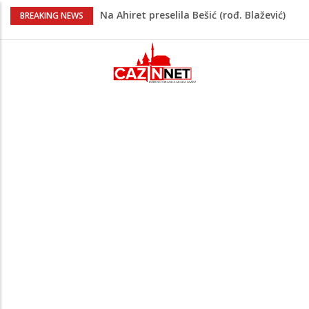
Na Ahiret preselila Bešić (rođ. Blažević)
BREAKING NEWS
Senija – Sena
Na Ahiret preselio ŠUPUK (Refik) ŠEFIK
Evo koje države su zasad za, a koje
protiv Infantina na izborima: Srbija i
Hrvatska se izjasnile
Majka Izeta Nanića progovorila nakon
obilježavanja godišnjice: "Doživjela sam
poniženje na mjestu gdje se odaje
počast mom sinu"
Novi detalji ubistva u Bosanskoj Krupi:
Nezvanično, osumnjičena supruga
ubijenog