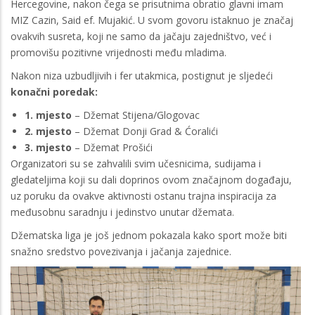
Hercegovine, nakon čega se prisutnima obratio glavni imam
MIZ Cazin, Said ef. Mujakić. U svom govoru istaknuo je značaj
ovakvih susreta, koji ne samo da jačaju zajedništvo, već i
promovišu pozitivne vrijednosti među mladima.
Nakon niza uzbudljivih i fer utakmica, postignut je sljedeći
konačni poredak:
1. mjesto
– Džemat Stijena/Glogovac
2. mjesto
– Džemat Donji Grad & Ćoralići
3. mjesto
– Džemat Prošići
Organizatori su se zahvalili svim učesnicima, sudijama i
gledateljima koji su dali doprinos ovom značajnom događaju,
uz poruku da ovakve aktivnosti ostanu trajna inspiracija za
međusobnu saradnju i jedinstvo unutar džemata.
Džematska liga je još jednom pokazala kako sport može biti
snažno sredstvo povezivanja i jačanja zajednice.