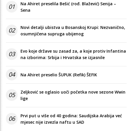
Na Ahiret preselila Bešić (rođ. Blažević) Senija –
01
Sena
Novi detalji ubistva u Bosanskoj Krupi: Nezvanično,
02
osumnjičena supruga ubijenog
Evo koje države su zasad za, a koje protiv Infantina
03
na izborima: Srbija i Hrvatska se izjasnile
04
Na Ahiret preselio ŠUPUK (Refik) ŠEFIK
Zeljković se oglasio uoči početka nove sezone Wwin
05
lige
Prvi put u više od 40 godina: Saudijska Arabija već
06
mjesec nije izvezla naftu u SAD