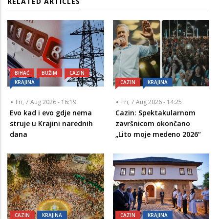
RELATED ARTICLES
BIHAĆ
BUŽIM
CAZIN
KRAJINA
CAZIN
KRAJINA
Fri, 7 Aug 2026 - 16:19
Fri, 7 Aug 2026 - 14:25
Evo kad i evo gdje nema
Cazin: Spektakularnom
struje u Krajini narednih
završnicom okončano
dana
„Lito moje medeno 2026“
CAZIN
KRAJINA
CAZIN
KRAJINA