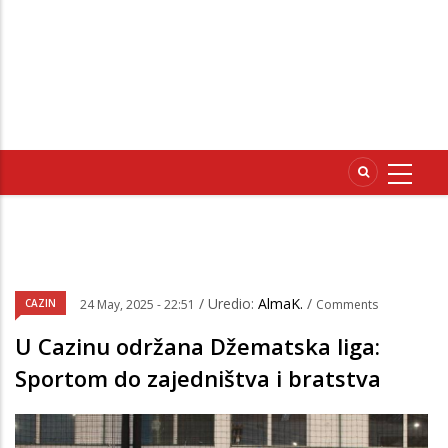
/ Uredio:
AlmaK.
/
CAZIN
24 May, 2025 - 22:51
Comments
U Cazinu održana Džematska liga:
Sportom do zajedništva i bratstva