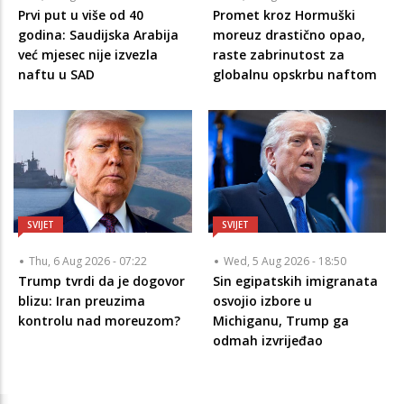
Prvi put u više od 40
Promet kroz Hormuški
godina: Saudijska Arabija
moreuz drastično opao,
već mjesec nije izvezla
raste zabrinutost za
naftu u SAD
globalnu opskrbu naftom
SVIJET
SVIJET
Thu, 6 Aug 2026 - 07:22
Wed, 5 Aug 2026 - 18:50
Trump tvrdi da je dogovor
Sin egipatskih imigranata
blizu: Iran preuzima
osvojio izbore u
kontrolu nad moreuzom?
Michiganu, Trump ga
odmah izvrijeđao