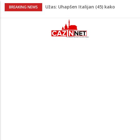
Užas: Uhapšen Italijan (45) kako
BREAKING NEWS
mobitelom snima djecu na plaži
Čistite dom? Obratite pažnju na stvari
koje ne biste trebali olako bacati u
smeće
Zimske gume na 40 stepeni Celzijusa
nisu jedini problem: Pogrešan pritisak
može biti mnogo opasniji
Popularni hrvatski YouTuber gledao duel
na Grbavici: Sad vidim zašto neki kažu
prvo Željo, pa poslije kažu tata
Bebe koje odrastaju uz pse su zdravije:
Evo šta ih štiti