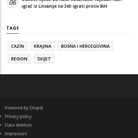
06
igrač iz Litvanije ne želi igrati protiv BiH
TAGS
CAZIN
KRAJINA
BOSNA I HERCEGOVINA
REGION
SVIJET
Powered by
Drupal
FOOTER
Privacy policy
Data deletion
Impressum