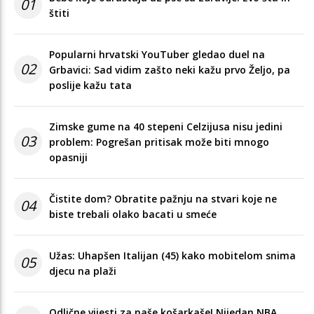
01
štiti
Popularni hrvatski YouTuber gledao duel na
02
Grbavici: Sad vidim zašto neki kažu prvo Željo, pa
poslije kažu tata
Zimske gume na 40 stepeni Celzijusa nisu jedini
03
problem: Pogrešan pritisak može biti mnogo
opasniji
Čistite dom? Obratite pažnju na stvari koje ne
04
biste trebali olako bacati u smeće
Užas: Uhapšen Italijan (45) kako mobitelom snima
05
djecu na plaži
Odlične vijesti za naše košarkaše! Nijedan NBA