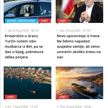
BOSNA I HERCEGOVINA
SVIJET
SVIJET
Sat, 8 Aug 2026 - 08:16
Sat, 8 Aug 2026 - 07:58
Krvoproliće u Gracu:
Novo upozorenje iz Irana:
Turčin nožem izbo
Ne želimo napadati
muškarca iz BiH, pa se
susjedne zemlje, ali ćemo
dao u bijeg, pokrenuta
uzvratiti ukoliko krenu na
velika potjera
nas
SVIJET
SVIJET
Fri, 7 Aug 2026 - 17:20
Thu, 6 Aug 2026 - 18:42