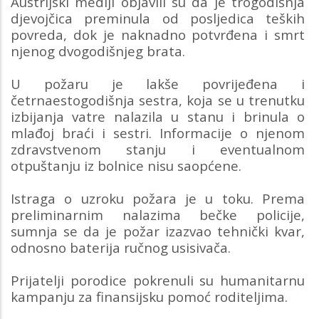
Austrijski mediji objavili su da je trogodišnja
djevojčica preminula od posljedica teških
povreda, dok je naknadno potvrđena i smrt
njenog dvogodišnjeg brata.
U požaru je lakše povrijeđena i
četrnaestogodišnja sestra, koja se u trenutku
izbijanja vatre nalazila u stanu i brinula o
mlađoj braći i sestri. Informacije o njenom
zdravstvenom stanju i eventualnom
otpuštanju iz bolnice nisu saopćene.
Istraga o uzroku požara je u toku. Prema
preliminarnim nalazima bečke policije,
sumnja se da je požar izazvao tehnički kvar,
odnosno baterija ručnog usisivača.
Prijatelji porodice pokrenuli su humanitarnu
kampanju za finansijsku pomoć roditeljima.