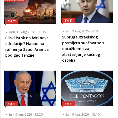
SVIJET
SVIJET
Sun, 9 Aug 2026 - 16:05
Mon, 10 Aug 2026 - 00:35
Supruga izraelskog
Bliski istok na ivici nove
premijera suočava se s
eskalacije? Napad na
optužbama za
rafineriju Saudi Aramca
zlostavljanje kućnog
podigao tenzije
osoblja
SVIJET
SVIJET
Sun, 9 Aug 2026 - 15:20
Sun, 9 Aug 2026 - 15:10