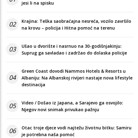
jesi li na spisku
Krajina: Teška saobraćajna nesreća, vozilo završilo
02
na krovu – policija i Hitna pomoć na terenu
Ušao u dvorište i nasrnuo na 30-godišnjakinju:
03
Suprug ga savladao i zadržao do dolaska policije
Green Coast dovodi Nammos Hotels & Resorts u
04
Albaniju: Na Albanskoj rivijeri nastaje nova lifestyle
destinacija
Video / Došao iz Japana, a Sarajevo ga osvojilo:
05
Njegov novi snimak privukao pažnju
Otac troje djece vodi najtežu životnu bitku: Samiru
06
je potrebna naša pomoć