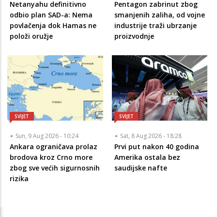
Netanyahu definitivno
Pentagon zabrinut zbog
odbio plan SAD-a: Nema
smanjenih zaliha, od vojne
povlačenja dok Hamas ne
industrije traži ubrzanje
položi oružje
proizvodnje
SVIJET
SVIJET
Sun, 9 Aug 2026 - 10:24
Sat, 8 Aug 2026 - 18:28
Ankara ograničava prolaz
Prvi put nakon 40 godina
brodova kroz Crno more
Amerika ostala bez
zbog sve većih sigurnosnih
saudijske nafte
rizika