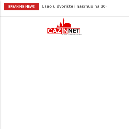
Ušao u dvorište i nasrnuo na 30-
BREAKING NEWS
godišnjakinju: Suprug ga savladao i
zadržao do dolaska policije
Krajina: Teška saobraćajna nesreća,
vozilo završilo na krovu – policija i Hitna
pomoć na terenu
Green Coast dovodi Nammos Hotels &
Resorts u Albaniju: Na Albanskoj rivijeri
nastaje nova lifestyle destinacija
Jutro donijelo velike gužve: Kolone na
brojnim graničnim prelazima širom BiH
Evo gdje i kad sutra nestaje struja u
Krajini: Provjeri jesi li na spisku