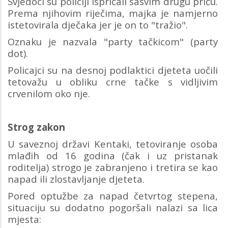
Svjedoci su policiji ispričali sasvim drugu priču.
Prema njihovim riječima, majka je namjerno
istetovirala dječaka jer je on to "tražio".
Oznaku je nazvala "party tačkicom" (party
dot).
Policajci su na desnoj podlaktici djeteta uočili
tetovažu u obliku crne tačke s vidljivim
crvenilom oko nje.
Strog zakon
U saveznoj državi Kentaki, tetoviranje osoba
mlađih od 16 godina (čak i uz pristanak
roditelja) strogo je zabranjeno i tretira se kao
napad ili zlostavljanje djeteta.
Pored optužbe za napad četvrtog stepena,
situaciju su dodatno pogoršali nalazi sa lica
mjesta: