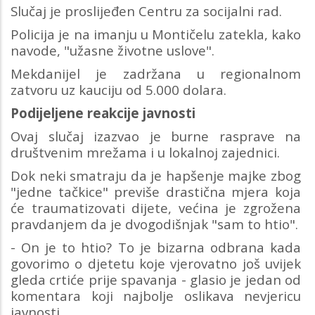
Slučaj je proslijeđen Centru za socijalni rad.
Policija je na imanju u Montičelu zatekla, kako
navode, "užasne životne uslove".
Mekdanijel je zadržana u regionalnom
zatvoru uz kauciju od 5.000 dolara.
Podijeljene reakcije javnosti
Ovaj slučaj izazvao je burne rasprave na
društvenim mrežama i u lokalnoj zajednici.
Dok neki smatraju da je hapšenje majke zbog
"jedne tačkice" previše drastična mjera koja
će traumatizovati dijete, većina je zgrožena
pravdanjem da je dvogodišnjak "sam to htio".
- On je to htio? To je bizarna odbrana kada
govorimo o djetetu koje vjerovatno još uvijek
gleda crtiće prije spavanja - glasio je jedan od
komentara koji najbolje oslikava nevjericu
javnosti.