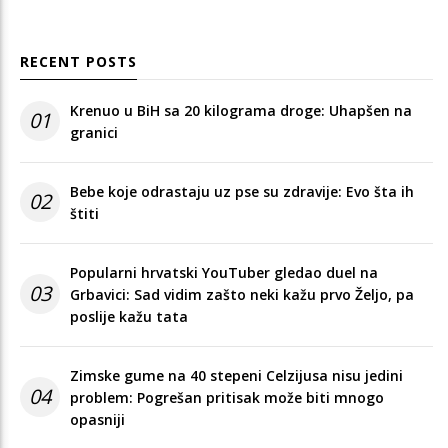
RECENT POSTS
Krenuo u BiH sa 20 kilograma droge: Uhapšen na
01
granici
Bebe koje odrastaju uz pse su zdravije: Evo šta ih
02
štiti
Popularni hrvatski YouTuber gledao duel na
03
Grbavici: Sad vidim zašto neki kažu prvo Željo, pa
poslije kažu tata
Zimske gume na 40 stepeni Celzijusa nisu jedini
04
problem: Pogrešan pritisak može biti mnogo
opasniji