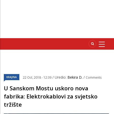
/ Uredio:
Bekira D.
/
KRAJINA
22 Oct, 2018 - 12:39
Comments
U Sanskom Mostu uskoro nova
fabrika: Elektrokablovi za svjetsko
tržište