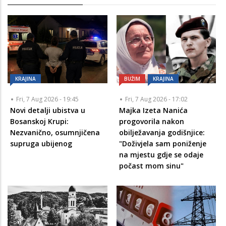
KRAJINA
BUŽIM
KRAJINA
Fri, 7 Aug 2026 - 19:45
Fri, 7 Aug 2026 - 17:02
Novi detalji ubistva u
Majka Izeta Nanića
Bosanskoj Krupi:
progovorila nakon
Nezvanično, osumnjičena
obilježavanja godišnjice:
supruga ubijenog
"Doživjela sam poniženje
na mjestu gdje se odaje
počast mom sinu"