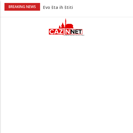
Krenuo u BiH sa 20 kilograma droge:
BREAKING NEWS
Uhapšen na granici
Užas: Uhapšen Italijan (45) kako
mobitelom snima djecu na plaži
Čistite dom? Obratite pažnju na stvari
koje ne biste trebali olako bacati u
smeće
Zimske gume na 40 stepeni Celzijusa
nisu jedini problem: Pogrešan pritisak
može biti mnogo opasniji
Bebe koje odrastaju uz pse su zdravije:
Evo šta ih štiti