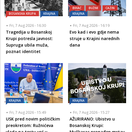
BIHAĆ
BUŽIM
CAZIN
BOSANSKA KRUPA
KRAJINA
KRAJINA
Fri, 7 Aug 2026 - 16:30
Fri, 7 Aug 2026 - 16:19
Tragedija u Bosanskoj
Evo kad i evo gdje nema
Krupi potresla javnost:
struje u Krajini narednih
Supruga ubila muža,
dana
poznat identitet
KRAJINA
KRAJINA
Fri, 7 Aug 2026 - 15:49
Fri, 7 Aug 2026 - 15:27
USK pred novim političkim
AŽURIRANO: Ubistvo u
preokretom: Ružnićeva
Bosanskoj Krupi:
vlada na testu već u
Muškarac pronađen mrtav