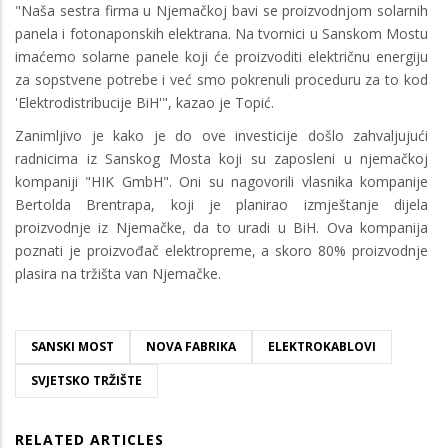
"Naša sestra firma u Njemačkoj bavi se proizvodnjom solarnih
panela i fotonaponskih elektrana. Na tvornici u Sanskom Mostu
imaćemo solarne panele koji će proizvoditi električnu energiju
za sopstvene potrebe i već smo pokrenuli proceduru za to kod
'Elektrodistribucije BiH'", kazao je Topić.
Zanimljivo je kako je do ove investicije došlo zahvaljujući
radnicima iz Sanskog Mosta koji su zaposleni u njemačkoj
kompaniji "HIK GmbH". Oni su nagovorili vlasnika kompanije
Bertolda Brentrapa, koji je planirao izmještanje dijela
proizvodnje iz Njemačke, da to uradi u BiH. Ova kompanija
poznati je proizvođač elektropreme, a skoro 80% proizvodnje
plasira na tržišta van Njemačke.
SANSKI MOST
NOVA FABRIKA
ELEKTROKABLOVI
SVJETSKO TRŽIŠTE
RELATED ARTICLES