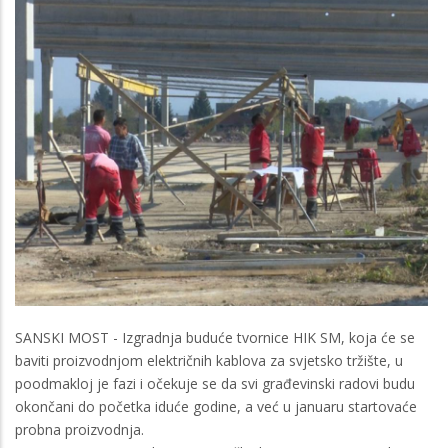
SANSKI MOST - Izgradnja buduće tvornice HIK SM, koja će se
baviti proizvodnjom električnih kablova za svjetsko tržište, u
poodmakloj je fazi i očekuje se da svi građevinski radovi budu
okončani do početka iduće godine, a već u januaru startovaće
probna proizvodnja.