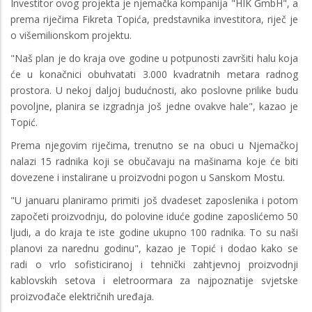
Investitor ovog projekta je njemačka kompanija "HIK GmbH", a
prema riječima Fikreta Topića, predstavnika investitora, riječ je
o višemilionskom projektu.
"Naš plan je do kraja ove godine u potpunosti završiti halu koja
će u konačnici obuhvatati 3.000 kvadratnih metara radnog
prostora. U nekoj daljoj budućnosti, ako poslovne prilike budu
povoljne, planira se izgradnja još jedne ovakve hale", kazao je
Topić.
Prema njegovim riječima, trenutno se na obuci u Njemačkoj
nalazi 15 radnika koji se obučavaju na mašinama koje će biti
dovezene i instalirane u proizvodni pogon u Sanskom Mostu.
"U januaru planiramo primiti još dvadeset zaposlenika i potom
započeti proizvodnju, do polovine iduće godine zaposlićemo 50
ljudi, a do kraja te iste godine ukupno 100 radnika. To su naši
planovi za narednu godinu", kazao je Topić i dodao kako se
radi o vrlo sofisticiranoj i tehnički zahtjevnoj proizvodnji
kablovskih setova i eletroormara za najpoznatije svjetske
proizvođače električnih uređaja.