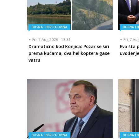
BOSNA I HERCEGOVINA
BOSNA I 
Fri, 7 Aug 2026 - 13:31
Fri, 7 Au
Dramatično kod Konjica: Požar se širi
Evo šta 
prema kućama, dva helikoptera gase
uvođenje
vatru
BOSNA I HERCEGOVINA
BOSNA I 