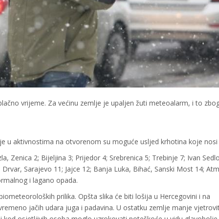
lačno vrijeme. Za većinu zemlje je upaljen žuti meteoalarm, i to zbo
nje u aktivnostima na otvorenom su moguće usljed krhotina koje nosi 
, Zenica 2; Bijeljina 3; Prijedor 4; Srebrenica 5; Trebinje 7; Ivan Sedlo
; Drvar, Sarajevo 11; Jajce 12; Banja Luka, Bihać, Sanski Most 14; Atm
normalnog i lagano opada.
ometeoroloških prilika. Opšta slika će biti lošija u Hercegovini i na
vremeno jačih udara juga i padavina. U ostatku zemlje manje vjetrovi
kod osjetljivih osoba moglo uzrokovati poteškoće u vidu glavobolje,