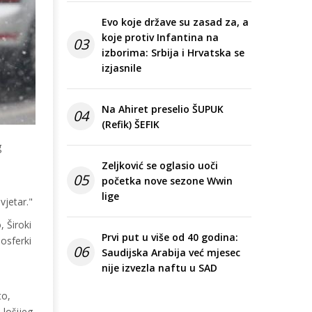
Evo koje države su zasad za, a
koje protiv Infantina na
03
izborima: Srbija i Hrvatska se
izjasnile
Na Ahiret preselio ŠUPUK
04
(Refik) ŠEFIK
g
Zeljković se oglasio uoči
05
početka nove sezone Wwin
lige
vjetar."
, Široki
Prvi put u više od 40 godina:
osferki
06
Saudijska Arabija već mjesec
nije izvezla naftu u SAD
to,
 lošijeg