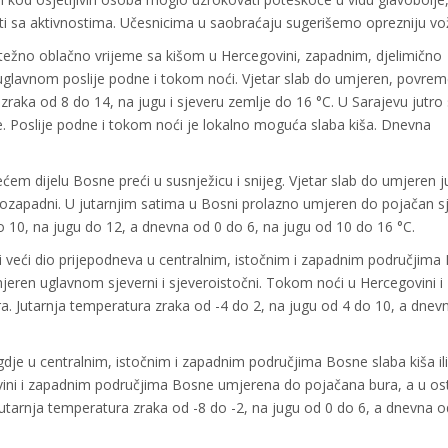
ati sa aktivnostima. Učesnicima u saobraćaju sugerišemo oprezniju vo
težno oblačno vrijeme sa kišom u Hercegovini, zapadnim, djelimično
uglavnom poslije podne i tokom noći. Vjetar slab do umjeren, povre
zraka od 8 do 14, na jugu i sjeveru zemlje do 16 °C. U Sarajevu jutr
. Poslije podne i tokom noći je lokalno moguća slaba kiša. Dnevna
m dijelu Bosne preći u susnježicu i snijeg. Vjetar slab do umjeren ju
rozapadni. U jutarnjim satima u Bosni prolazno umjeren do pojačan sj
do 10, na jugu do 12, a dnevna od 0 do 6, na jugu od 10 do 16 °C.
i veći dio prijepodneva u centralnim, istočnim i zapadnim područjima
umjeren uglavnom sjeverni i sjeveroistočni. Tokom noći u Hercegovini i
 Jutarnja temperatura zraka od -4 do 2, na jugu od 4 do 10, a dnev
je u centralnim, istočnim i zapadnim područjima Bosne slaba kiša ili
ovini i zapadnim područjima Bosne umjerena do pojačana bura, a u os
 Jutarnja temperatura zraka od -8 do -2, na jugu od 0 do 6, a dnevna o