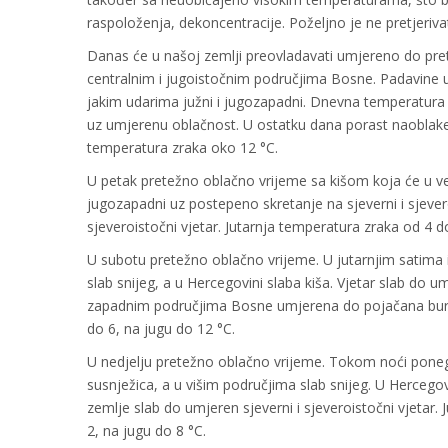
raspoloženja, dekoncentracije. Poželjno je ne pretjeriv
Danas će u našoj zemlji preovladavati umjereno do pre
centralnim i jugoistočnim područjima Bosne. Padavine 
jakim udarima južni i jugozapadni. Dnevna temperatura 
uz umjerenu oblačnost. U ostatku dana porast naoblake
temperatura zraka oko 12 °C.
U petak pretežno oblačno vrijeme sa kišom koja će u veće
jugozapadni uz postepeno skretanje na sjeverni i sjeve
sjeveroistočni vjetar. Jutarnja temperatura zraka od 4 
U subotu pretežno oblačno vrijeme. U jutarnjim satima 
slab snijeg, a u Hercegovini slaba kiša. Vjetar slab do 
zapadnim područjima Bosne umjerena do pojačana bura.
do 6, na jugu do 12 °C.
U nedjelju pretežno oblačno vrijeme. Tokom noći ponegd
susnježica, a u višim područjima slab snijeg. U Herceg
zemlje slab do umjeren sjeverni i sjeveroistočni vjetar.
2, na jugu do 8 °C.