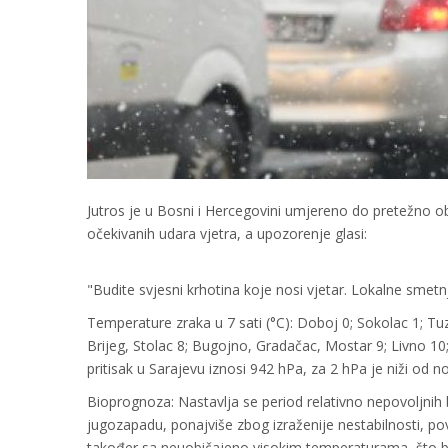
Jutros je u Bosni i Hercegovini umjereno do pretežno ob
očekivanih udara vjetra, a upozorenje glasi:
"Budite svjesni krhotina koje nosi vjetar. Lokalne smet
Temperature zraka u 7 sati (°C): Doboj 0; Sokolac 1; Tuzla
Brijeg, Stolac 8; Bugojno, Gradačac, Mostar 9; Livno 10
pritisak u Sarajevu iznosi 942 hPa, za 2 hPa je niži od 
Bioprognoza: Nastavlja se period relativno nepovoljnih bi
jugozapadu, ponajviše zbog izraženije nestabilnosti, po
također sa neuobičajeno visokim temperaturama, što bi 