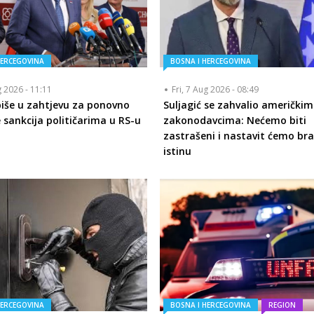
HERCEGOVINA
BOSNA I HERCEGOVINA
g 2026 - 11:11
Fri, 7 Aug 2026 - 08:49
piše u zahtjevu za ponovno
Suljagić se zahvalio američkim
 sankcija političarima u RS-u
zakonodavcima: Nećemo biti
zastrašeni i nastavit ćemo bra
istinu
HERCEGOVINA
BOSNA I HERCEGOVINA
REGION