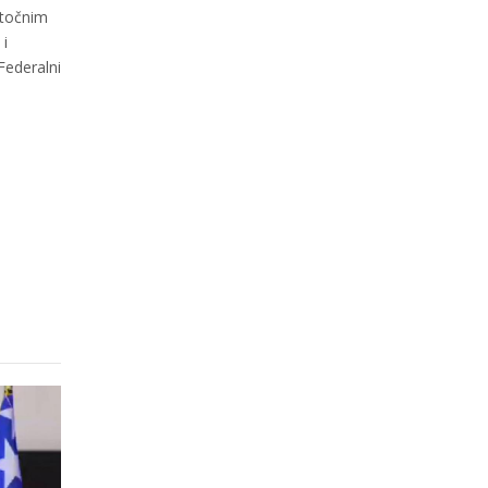
stočnim
 i
Federalni