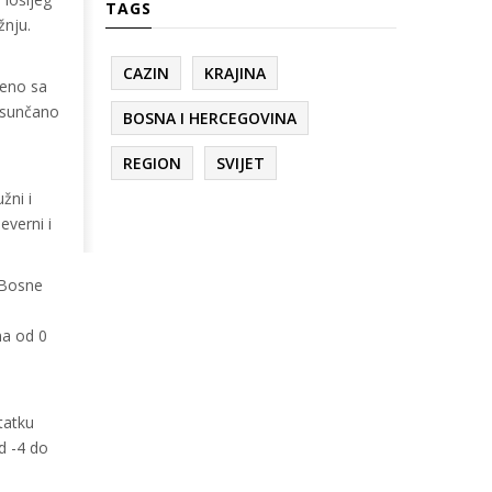
TAGS
žnju.
CAZIN
KRAJINA
meno sa
o sunčano
BOSNA I HERCEGOVINA
REGION
SVIJET
žni i
everni i
 Bosne
na od 0
tatku
d -4 do