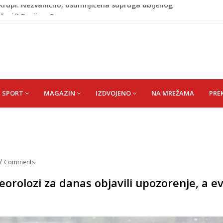
ažević) Senija – Sena
ŠEFIK
je protiv Infantina na izborima: Srbija i Hrvatska se
akon obilježavanja godišnjice: "Doživjela sam poniženje
 mom sinu"
j Krupi: Nezvanično, osumnjičena supruga ubijenog
SPORT
MAGAZIN
IZDVOJENO
NA MREŽAMA
PRE
/
Comments
eorolozi za danas objavili upozorenje, a e