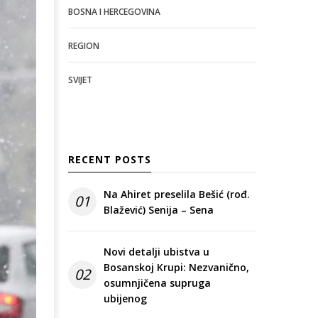
BOSNA I HERCEGOVINA
REGION
SVIJET
RECENT POSTS
Na Ahiret preselila Bešić (rođ.
01
Blažević) Senija – Sena
Novi detalji ubistva u
Bosanskoj Krupi: Nezvanično,
02
osumnjičena supruga
ubijenog