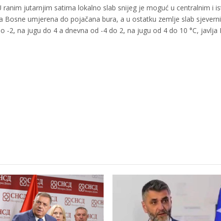
ranim jutarnjim satima lokalno slab snijeg je moguć u centralnim i i
 Bosne umjerena do pojačana bura, a u ostatku zemlje slab sjeverni
do -2, na jugu do 4 a dnevna od -4 do 2, na jugu od 4 do 10 °C, javlja 