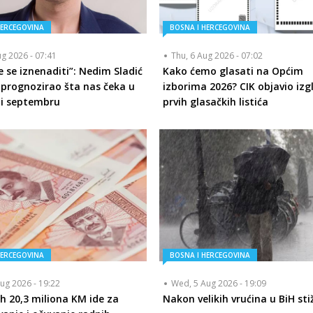
HERCEGOVINA
BOSNA I HERCEGOVINA
ug 2026 - 07:41
Thu, 6 Aug 2026 - 07:02
 se iznenaditi”: Nedim Sladić
Kako ćemo glasati na Općim
 prognozirao šta nas čeka u
izborima 2026? CIK objavio izg
 i septembru
prvih glasačkih listića
HERCEGOVINA
BOSNA I HERCEGOVINA
ug 2026 - 19:22
Wed, 5 Aug 2026 - 19:09
h 20,3 miliona KM ide za
Nakon velikih vrućina u BiH sti