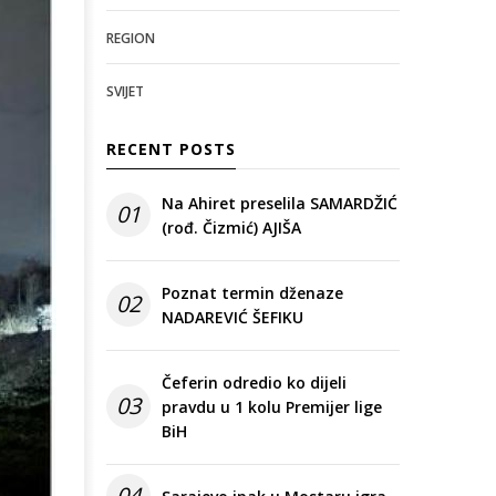
REGION
SVIJET
RECENT POSTS
Na Ahiret preselila SAMARDŽIĆ
01
(rođ. Čizmić) AJIŠA
Poznat termin dženaze
02
NADAREVIĆ ŠEFIKU
Čeferin odredio ko dijeli
03
pravdu u 1 kolu Premijer lige
BiH
04