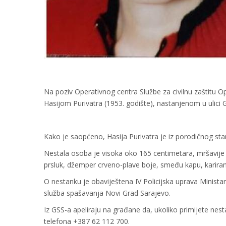
Na poziv Operativnog centra Službe za civilnu zaštitu
Hasijom Purivatra (1953. godište), nastanjenom u ulici G
Kako je saopćeno, Hasija Purivatra je iz porodičnog stan
Nestala osoba je visoka oko 165 centimetara, mršavije 
prsluk, džemper crveno-plave boje, smeđu kapu, kariran
O nestanku je obaviještena IV Policijska uprava Minista
služba spašavanja Novi Grad Sarajevo.
Iz GSS-a apeliraju na građane da, ukoliko primijete nest
telefona +387 62 112 700.