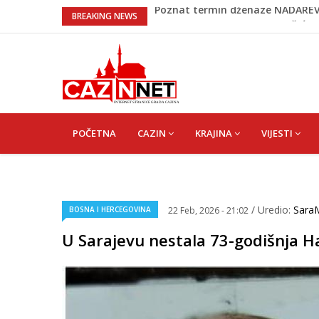
Na Ahiret preselila SAMARDŽIĆ (ro
BREAKING NEWS
Bingo Group i ove godine otvara
Sarajevo ipak u Mostaru igra
Čeferin odredio ko dijeli pravdu u
Poznat termin dženaze NADAREV
MAIN
NAVIGATION
POČETNA
CAZIN
KRAJINA
VIJESTI
/ Uredio:
Sara
BOSNA I HERCEGOVINA
22 Feb, 2026 - 21:02
U Sarajevu nestala 73-godišnja H