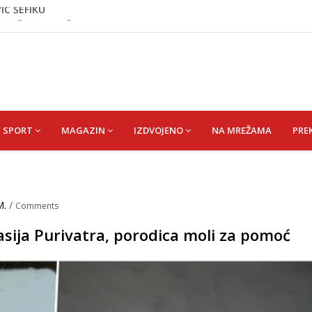
đ. Čizmić) AJIŠA
 vrata VIP događaja građanima
 1 kolu Premijer lige BiH
IĆ ŠEFIKU
SPORT
MAGAZIN
IZDVOJENO
NA MREŽAMA
PRE
M.
/
Comments
asija Purivatra, porodica moli za pomoć