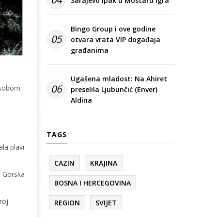
Sarajevo ipak u Mostaru igra
Bingo Group i ove godine
05
otvara vrata VIP događaja
građanima
Ugašena mladost: Na Ahiret
06
 osobom
preselila Ljubunčić (Enver)
Aldina
TAGS
la plavi
CAZIN
KRAJINA
i Gorska
BOSNA I HERCEGOVINA
roj
REGION
SVIJET