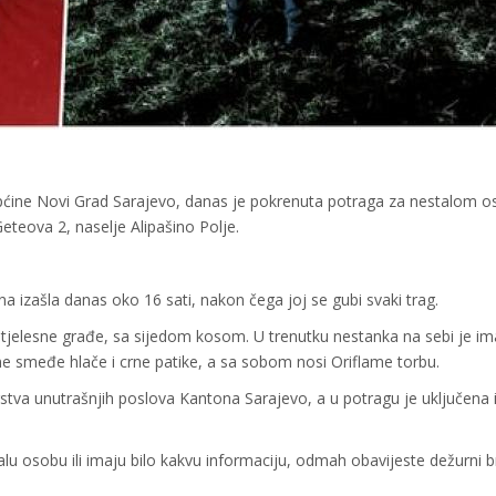
 Općine Novi Grad Sarajevo, danas je pokrenuta potraga za nestalom
eteova 2, naselje Alipašino Polje.
a izašla danas oko 16 sati, nakon čega joj se gubi svaki trag.
tjelesne građe, sa sijedom kosom. U trenutku nestanka na sebi je ima
e smeđe hlače i crne patike, a sa sobom nosi Oriflame torbu.
rstva unutrašnjih poslova Kantona Sarajevo, a u potragu je uključena 
alu osobu ili imaju bilo kakvu informaciju, odmah obavijeste dežurni b