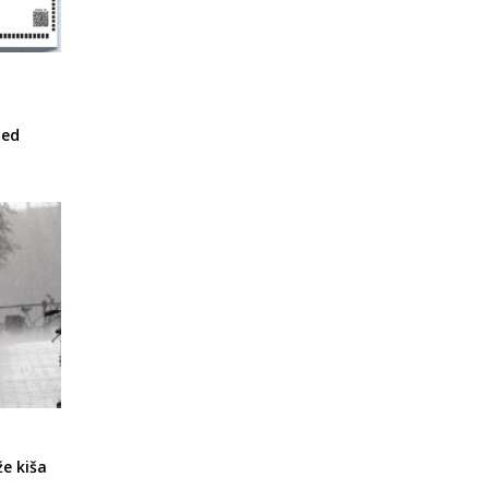
led
že kiša