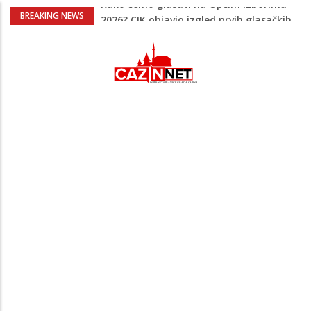
Trump tvrdi da je dogovor blizu: Iran
BREAKING NEWS
preuzima kontrolu nad moreuzom?
Peti korpus, Sila nebeska: Na današnji
dan Armija RBiH porazila je izdajnike u
Velikoj Kladuši
“Nemojte se iznenaditi”: Nedim Sladić
detaljno prognozirao šta nas čeka u
augustu i septembru
Na Ahiret preselila KAPIĆ (Mehmeda)
MERSIJA
Kako ćemo glasati na Općim izborima
2026? CIK objavio izgled prvih glasačkih
listića