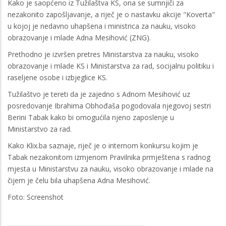
Kako je saopćeno iz Tužilaštva KS, ona se sumnjiči za
nezakonito zapošljavanje, a riječ je o nastavku akcije "Koverta"
u kojoj je nedavno uhapšena i ministrica za nauku, visoko
obrazovanje i mlade Adna Mesihović (ZNG).
Prethodno je izvršen pretres Ministarstva za nauku, visoko
obrazovanje i mlade KS i Ministarstva za rad, socijalnu politiku i
raseljene osobe i izbjeglice KS.
Tužilaštvo je tereti da je zajedno s Adnom Mesihović uz
posredovanje Ibrahima Obhođaša pogodovala njegovoj sestri
Berini Tabak kako bi omogućila njeno zaposlenje u
Ministarstvo za rad.
Kako Klix.ba saznaje, riječ je o internom konkursu kojim je
Tabak nezakonitom izmjenom Pravilnika prmještena s radnog
mjesta u Ministarstvu za nauku, visoko obrazovanje i mlade na
čijem je čelu bila uhapšena Adna Mesihović.
Foto: Screenshot