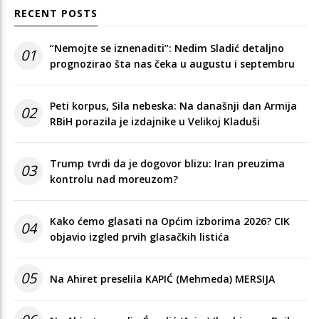
RECENT POSTS
“Nemojte se iznenaditi”: Nedim Sladić detaljno
01
prognozirao šta nas čeka u augustu i septembru
Peti korpus, Sila nebeska: Na današnji dan Armija
02
RBiH porazila je izdajnike u Velikoj Kladuši
Trump tvrdi da je dogovor blizu: Iran preuzima
03
kontrolu nad moreuzom?
Kako ćemo glasati na Općim izborima 2026? CIK
04
objavio izgled prvih glasačkih listića
05
Na Ahiret preselila KAPIĆ (Mehmeda) MERSIJA