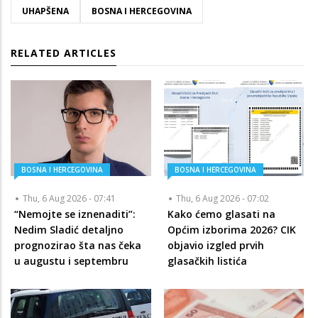
UHAPŠENA
BOSNA I HERCEGOVINA
RELATED ARTICLES
BOSNA I HERCEGOVINA
BOSNA I HERCEGOVINA
Thu, 6 Aug 2026 - 07:41
Thu, 6 Aug 2026 - 07:02
“Nemojte se iznenaditi”:
Kako ćemo glasati na
Nedim Sladić detaljno
Općim izborima 2026? CIK
prognozirao šta nas čeka
objavio izgled prvih
u augustu i septembru
glasačkih listića