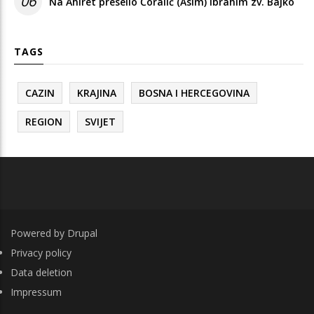
06
Na Ahiret preselio Ćoralić (Asim) Ibrahim zv. Bajko
TAGS
CAZIN
KRAJINA
BOSNA I HERCEGOVINA
REGION
SVIJET
Powered by
Drupal
FOOTER
Privacy policy
Data deletion
Impressum