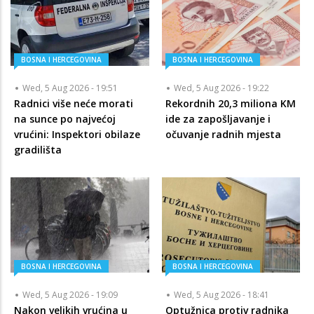
BOSNA I HERCEGOVINA
BOSNA I HERCEGOVINA
Wed, 5 Aug 2026 - 19:51
Wed, 5 Aug 2026 - 19:22
Radnici više neće morati
Rekordnih 20,3 miliona KM
na sunce po najvećoj
ide za zapošljavanje i
vrućini: Inspektori obilaze
očuvanje radnih mjesta
gradilišta
BOSNA I HERCEGOVINA
BOSNA I HERCEGOVINA
Wed, 5 Aug 2026 - 19:09
Wed, 5 Aug 2026 - 18:41
Nakon velikih vrućina u
Optužnica protiv radnika