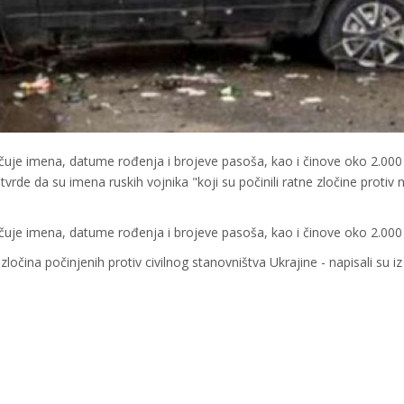
jučuje imena, datume rođenja i brojeve pasoša, kao i činove oko 2.000
tvrde da su imena ruskih vojnika "koji su počinili ratne zločine protiv
jučuje imena, datume rođenja i brojeve pasoša, kao i činove oko 2.000 
g zločina počinjenih protiv civilnog stanovništva Ukrajine - napisali su iz