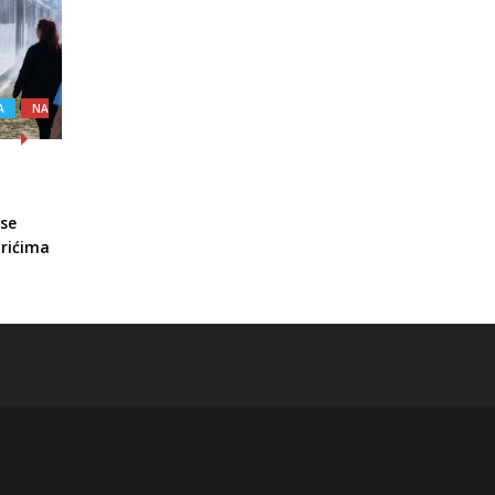
A
NA
 se
arićima