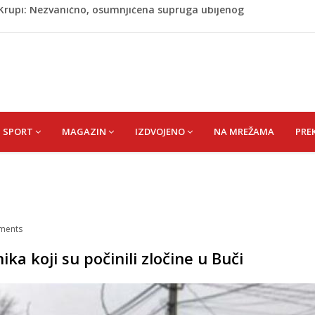
ažević) Senija – Sena
ŠEFIK
je protiv Infantina na izborima: Srbija i Hrvatska se
akon obilježavanja godišnjice: "Doživjela sam poniženje
 mom sinu"
j Krupi: Nezvanično, osumnjičena supruga ubijenog
SPORT
MAGAZIN
IZDVOJENO
NA MREŽAMA
PRE
ments
ika koji su počinili zločine u Buči