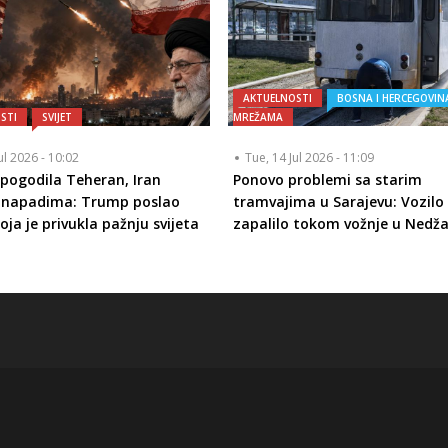
AKTUELNOSTI
BOSNA I HERCEGOVIN
STI
SVIJET
MREŽAMA
ul 2026 - 10:02
Tue, 14 Jul 2026 - 11:09
pogodila Teheran, Iran
Ponovo problemi sa starim
o napadima: Trump poslao
tramvajima u Sarajevu: Vozilo
oja je privukla pažnju svijeta
zapalilo tokom vožnje u Nedž