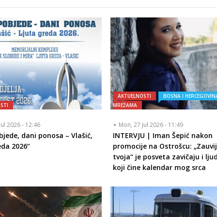
AKTUELNOSTI
BOSNA I HERCEGOVIN
STI
MREŽAMA
Jul 2026 - 12:46
Mon, 27 Jul 2026 - 11:49
bjede, dani ponosa – Vlašić,
INTERVJU | Iman Šepić nakon
eda 2026“
promocije na Ostrošcu: „Zauvi
tvoja“ je posveta zavičaju i lj
koji čine kalendar mog srca