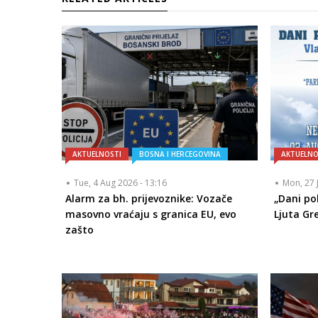
AKTUELNOSTI
BOSNA I HERCEGOVINA
AKTUELNO
Tue, 4 Aug 2026 - 13:16
Mon, 27 
Alarm za bh. prijevoznike: Vozače
„Dani po
masovno vraćaju s granica EU, evo
Ljuta Gr
zašto