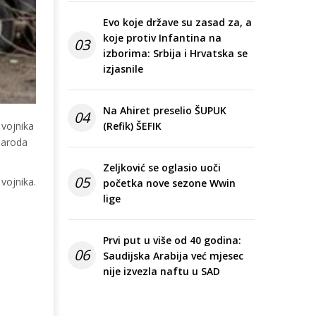
Evo koje države su zasad za, a
koje protiv Infantina na
03
izborima: Srbija i Hrvatska se
izjasnile
Na Ahiret preselio ŠUPUK
04
 vojnika
(Refik) ŠEFIK
 naroda
Zeljković se oglasio uoči
05
vojnika.
početka nove sezone Wwin
lige
Prvi put u više od 40 godina:
06
Saudijska Arabija već mjesec
nije izvezla naftu u SAD