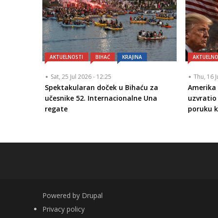
AKTUELNOSTI
BIHAĆ
KRAJINA
AKTUELNO
Sat, 25 Jul 2026 - 12:25
Thu, 16 J
Spektakularan doček u Bihaću za
Amerika 
učesnike 52. Internacionalne Una
uzvrati
regate
poruku k
Powered by
Drupal
FOOTER
Privacy policy