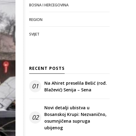
BOSNA I HERCEGOVINA
REGION
SVIJET
RECENT POSTS
Na Ahiret preselila Bešić (rođ.
01
Blažević) Senija – Sena
Novi detalji ubistva u
Bosanskoj Krupi: Nezvanično,
02
osumnjičena supruga
ubijenog