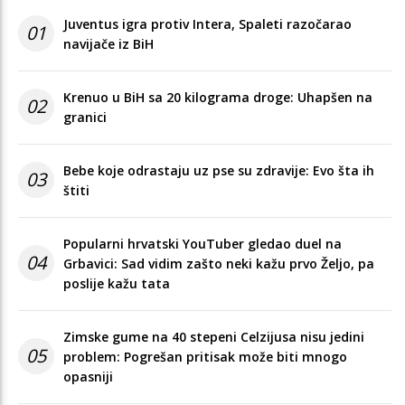
Juventus igra protiv Intera, Spaleti razočarao
01
navijače iz BiH
Krenuo u BiH sa 20 kilograma droge: Uhapšen na
02
granici
Bebe koje odrastaju uz pse su zdravije: Evo šta ih
03
štiti
Popularni hrvatski YouTuber gledao duel na
04
Grbavici: Sad vidim zašto neki kažu prvo Željo, pa
poslije kažu tata
Zimske gume na 40 stepeni Celzijusa nisu jedini
05
problem: Pogrešan pritisak može biti mnogo
opasniji