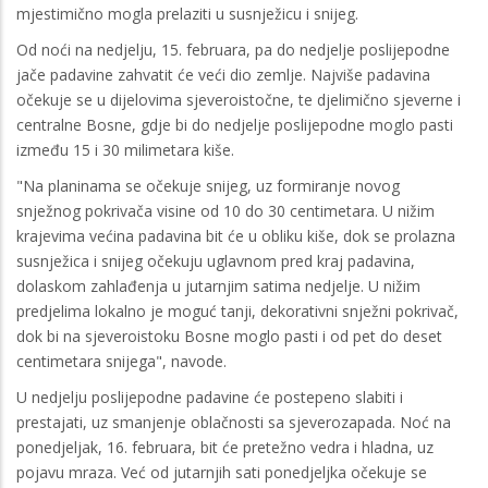
mjestimično mogla prelaziti u susnježicu i snijeg.
Od noći na nedjelju, 15. februara, pa do nedjelje poslijepodne
jače padavine zahvatit će veći dio zemlje. Najviše padavina
očekuje se u dijelovima sjeveroistočne, te djelimično sjeverne i
centralne Bosne, gdje bi do nedjelje poslijepodne moglo pasti
između 15 i 30 milimetara kiše.
"Na planinama se očekuje snijeg, uz formiranje novog
snježnog pokrivača visine od 10 do 30 centimetara. U nižim
krajevima većina padavina bit će u obliku kiše, dok se prolazna
susnježica i snijeg očekuju uglavnom pred kraj padavina,
dolaskom zahlađenja u jutarnjim satima nedjelje. U nižim
predjelima lokalno je moguć tanji, dekorativni snježni pokrivač,
dok bi na sjeveroistoku Bosne moglo pasti i od pet do deset
centimetara snijega", navode.
U nedjelju poslijepodne padavine će postepeno slabiti i
prestajati, uz smanjenje oblačnosti sa sjeverozapada. Noć na
ponedjeljak, 16. februara, bit će pretežno vedra i hladna, uz
pojavu mraza. Već od jutarnjih sati ponedjeljka očekuje se