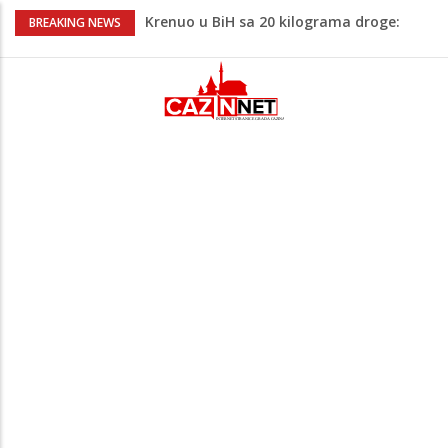
Krenuo u BiH sa 20 kilograma droge:
BREAKING NEWS
Uhapšen na granici
Juventus igra protiv Intera, Spaleti
razočarao navijače iz BiH
Užas: Uhapšen Italijan (45) kako
mobitelom snima djecu na plaži
Čistite dom? Obratite pažnju na stvari
koje ne biste trebali olako bacati u
smeće
Bebe koje odrastaju uz pse su zdravije:
Evo šta ih štiti