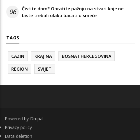
Čistite dom? Obratite pažnju na stvari koje ne
06
biste trebali olako bacati u smeće
TAGS
CAZIN
KRAJINA
BOSNA I HERCEGOVINA
REGION
SVIJET
Powered by
Drupal
FOOTER
Privacy policy
Data deletion