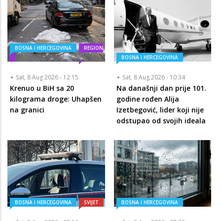
BOSNA I HERCEGOVINA
REGION
BOSNA I HERCEGOVINA
Sat, 8 Aug 2026 - 12:15
Sat, 8 Aug 2026 - 10:34
Krenuo u BiH sa 20
Na današnji dan prije 101.
kilograma droge: Uhapšen
godine rođen Alija
na granici
Izetbegović, lider koji nije
odstupao od svojih ideala
BOSNA I HERCEGOVINA
SVIJET
BOSNA I HERCEGOVINA