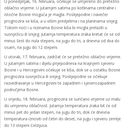
U ponedjeljak, 16. februara, očekuje se umjereno do pretežno
oblačno vrijeme. U jutarnjim satima po kotlinama centralne i
istočne Bosne moguća je magla. Poslijepodne i navečer
prognozira se kiša, a u višim predjelima i na planinama snijeg.
Tokom noći i u nizinama Bosne kiša bi mogla prelaziti u
susnježicu ili snijeg. Jutarnja temperatura zraka kretat će se od
minus šest do nula stepeni, na jugu do tri, a dnevna od dva do
osam, na jugu do 12 stepeni.
U utorak, 17. februara, zadržat će se pretežno oblačno vrijeme.
U jutarnjim satima i dijelu prijepodneva na krajnjem sjeveru
Bosne i u Hercegovini očekuje se kiša, dok se u ostatku Bosne
prognozira susnježica ili snijeg. Poslijepodne se očekuje
razvedravanje u Hercegovini te zapadnim i sjeverozapadnim
područjima Bosne.
U srijedu, 18. februara, prognozira se sunčano vrijeme uz malu
do umjerenu oblačnost. Jutarnja temperatura zraka bit će od
minus pet do jedan stepen, na jugu do tri, dok će dnevna
temperatura iznositi od četiri do deset, na jugu i sjeveru zemlje
do 13 stepeni Celzijusa.