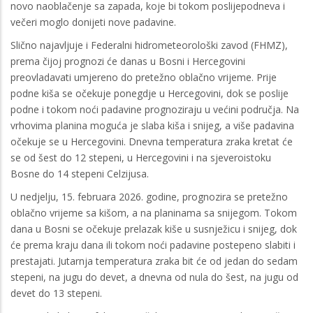
novo naoblačenje sa zapada, koje bi tokom poslijepodneva i
večeri moglo donijeti nove padavine.
Slično najavljuje i Federalni hidrometeorološki zavod (FHMZ),
prema čijoj prognozi će danas u Bosni i Hercegovini
preovladavati umjereno do pretežno oblačno vrijeme. Prije
podne kiša se očekuje ponegdje u Hercegovini, dok se poslije
podne i tokom noći padavine prognoziraju u većini područja. Na
vrhovima planina moguća je slaba kiša i snijeg, a više padavina
očekuje se u Hercegovini. Dnevna temperatura zraka kretat će
se od šest do 12 stepeni, u Hercegovini i na sjeveroistoku
Bosne do 14 stepeni Celzijusa.
U nedjelju, 15. februara 2026. godine, prognozira se pretežno
oblačno vrijeme sa kišom, a na planinama sa snijegom. Tokom
dana u Bosni se očekuje prelazak kiše u susnježicu i snijeg, dok
će prema kraju dana ili tokom noći padavine postepeno slabiti i
prestajati. Jutarnja temperatura zraka bit će od jedan do sedam
stepeni, na jugu do devet, a dnevna od nula do šest, na jugu od
devet do 13 stepeni.