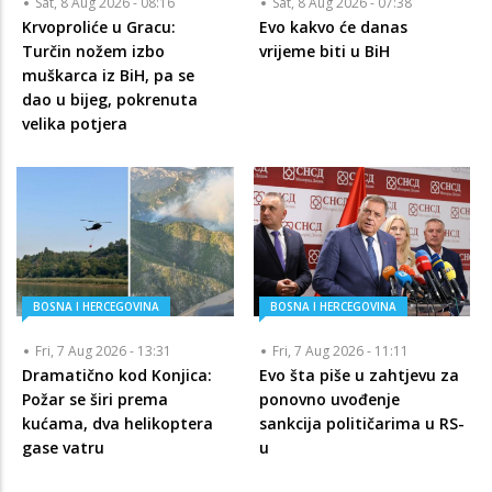
Sat, 8 Aug 2026 - 08:16
Sat, 8 Aug 2026 - 07:38
Krvoproliće u Gracu:
Evo kakvo će danas
Turčin nožem izbo
vrijeme biti u BiH
muškarca iz BiH, pa se
dao u bijeg, pokrenuta
velika potjera
BOSNA I HERCEGOVINA
BOSNA I HERCEGOVINA
Fri, 7 Aug 2026 - 13:31
Fri, 7 Aug 2026 - 11:11
Dramatično kod Konjica:
Evo šta piše u zahtjevu za
Požar se širi prema
ponovno uvođenje
kućama, dva helikoptera
sankcija političarima u RS-
gase vatru
u