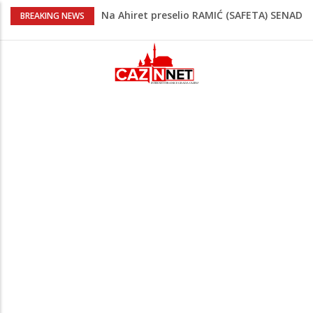
Na Ahiret preselio RAMIĆ (SAFETA) SENAD
BREAKING NEWS
Kratak predah od vrućina, zatim opet
'pržionica': BH Meteo najavljuje novi
toplotni val
Na Ahiret preselila Alić (rođ.
Kahrimanović) Kadira
Heroji se ne zaboravljaju –
motomaraton stigao u Bosanski
Petrovac
Video/ Severina prekinula koncert i
poslala poruku o Srebrenici: Kad svi
priznamo genocid, bit ćemo sretne i
vesele države