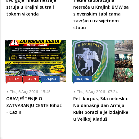
Evo gdje i kada nestaje
Teška saobraćajna
struja u Krajini sutra i
nesreća u Krajini: BMW sa
tokom vikenda
slovenskim tablicama
završio u rasvjetnom
stubu
BIHAĆ
CAZIN
KRAJINA
KRAJINA
Thu, 6 Aug 2026 - 15:45
Thu, 6 Aug 2026 - 07:24
OBAVJEŠTENJE O
Peti korpus, Sila nebeska:
ZATVARANJU CESTE Bihać
Na današnji dan Armija
- Cazin
RBiH porazila je izdajnike
u Velikoj Kladuši