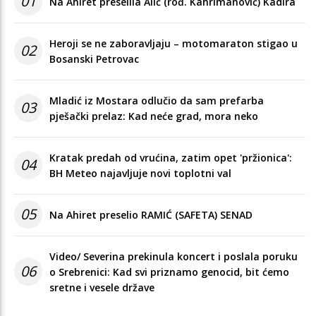
01
Na Ahiret preselila Alić (rođ. Kahrimanović) Kadira
Heroji se ne zaboravljaju – motomaraton stigao u
02
Bosanski Petrovac
Mladić iz Mostara odlučio da sam prefarba
03
pješački prelaz: Kad neće grad, mora neko
Kratak predah od vrućina, zatim opet 'pržionica':
04
BH Meteo najavljuje novi toplotni val
05
Na Ahiret preselio RAMIĆ (SAFETA) SENAD
Video/ Severina prekinula koncert i poslala poruku
06
o Srebrenici: Kad svi priznamo genocid, bit ćemo
sretne i vesele države