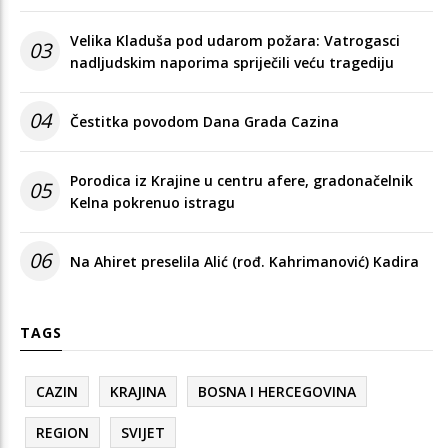
Velika Kladuša pod udarom požara: Vatrogasci
03
nadljudskim naporima spriječili veću tragediju
04
Čestitka povodom Dana Grada Cazina
Porodica iz Krajine u centru afere, gradonačelnik
05
Kelna pokrenuo istragu
06
Na Ahiret preselila Alić (rođ. Kahrimanović) Kadira
TAGS
CAZIN
KRAJINA
BOSNA I HERCEGOVINA
REGION
SVIJET