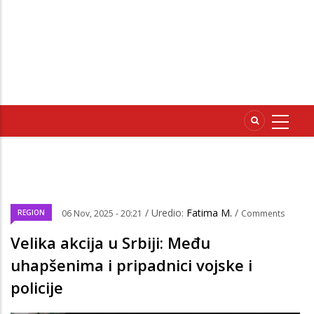
/ Uredio:
Fatima M.
/
REGION
06 Nov, 2025 - 20:21
Comments
Velika akcija u Srbiji: Među
uhapšenima i pripadnici vojske i
policije