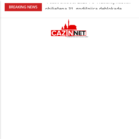
Porodica iz Krajine u centru afere,
BREAKING NEWS
gradonačelnik Kelna pokrenuo istragu
Čestitka povodom Dana Grada Cazina
Velika Kladuša pod udarom požara:
Vatrogasci nadljudskim naporima
spriječili veću tragediju
Borac savladao ML Vitebsk, skandiranje
navijača zasjenilo pobjedu
“Pečat slobodi 2026”: U Tržačkoj Rašteli
obilježena 31. godišnjica deblokade
Unsko-sanskog kantona