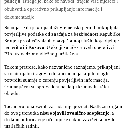
policiju
. Istraga je, kako se navodi, trajala više mjeseci i
obuhvatila operativno prikupljanje informacija i
dokumentacije.
Sumnja se da je grupa duži vremenski period prikupljala
povjerljive podatke od značaja za bezbjednost Republike
Srbije i prosljeđivala ih obavještajnoj službi koja djeluje
na teritoriji
Kosova
. U akciji su učestvovali operativci
BIA, uz nadzor nadležnog tužilaštva.
Tokom pretresa, kako nezvanično saznajemo, prikupljeni
su materijalni tragovi i dokumentacija koji bi mogli
potvrditi sumnje o curenju povjerljivih informacija.
Osumnjičeni su sprovedeni na dalju kriminalističku
obradu.
Tačan broj uhapšenih za sada nije poznat. Nadležni organi
do ovog trenutka
nisu objavili zvanično saopštenje
, a
dodatne informacije očekuju se nakon završetka prvih
tužilačkih radnji.