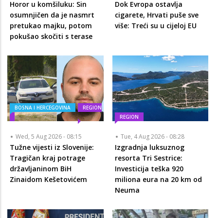
Horor u komšiluku: Sin
Dok Evropa ostavlja
osumnjičen da je nasmrt
cigarete, Hrvati puše sve
pretukao majku, potom
više: Treći su u cijeloj EU
pokušao skočiti s terase
BOSNA I HERCEGOVINA
REGION
REGION
Wed, 5 Aug 2026 - 08:15
Tue, 4 Aug 2026 - 08:28
Tužne vijesti iz Slovenije:
Izgradnja luksuznog
Tragičan kraj potrage
resorta Tri Sestrice:
državljaninom BiH
Investicija teška 920
Zinaidom Kešetovićem
miliona eura na 20 km od
Neuma