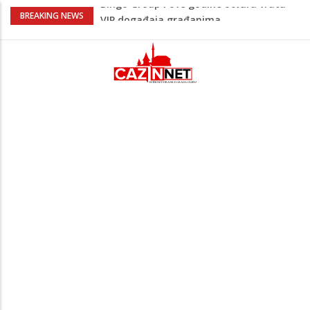
Lepa Brena pala na koncertu u Budvi
BREAKING NEWS
nakon kultnog zamaha nogom: "Nisi bio
na njenom koncertu ako nije pala"
Na Ahiret preselio BEKTAŠEVIĆ (HUSEIN)
HUSEIN-BEKTAŠ
Ugašena mladost: Na Ahiret preselila
Ljubunčić (Enver) Aldina
Peti korpus, Sila nebeska: Na današnji
dan Armija RBiH porazila je izdajnike u
Velikoj Kladuši
Bingo Group i ove godine otvara vrata
VIP događaja građanima