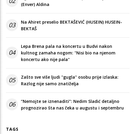
02
(Enver) Aldina
Na Ahiret preselio BEKTAŠEVIĆ (HUSEIN) HUSEIN-
03
BEKTAŠ
Lepa Brena pala na koncertu u Budvi nakon
04
kultnog zamaha nogom: "Nisi bio na njenom
koncertu ako nije pala"
Zašto sve više ljudi "gugla" osobu prije izlaska:
05
Razlog nije samo znatiželja
“Nemojte se iznenaditi”: Nedim Sladić detaljno
06
prognozirao šta nas čeka u augustu i septembru
TAGS