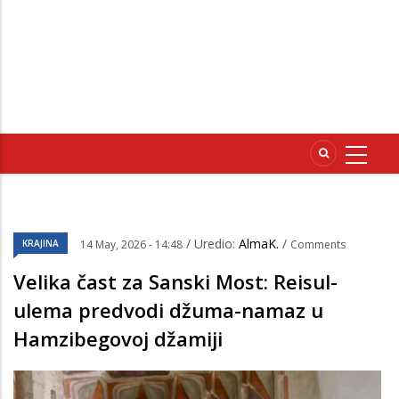
/ Uredio:
AlmaK.
/
KRAJINA
14 May, 2026 - 14:48
Comments
Velika čast za Sanski Most: Reisul-
ulema predvodi džuma-namaz u
Hamzibegovoj džamiji