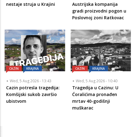
nestaje struja u Krajini
Austrijska kompanija
gradi proizvodni pogon u
Poslovnoj zoni Ratkovac
CAZIN
KRAJINA
CAZIN
KRAJINA
Wed, 5 Aug 2026 - 13:43
Wed, 5 Aug 2026 - 10:40
Cazin potresla tragedija:
Tragedija u Cazinu: U
Komšijski sukob završio
Ćoralićima pronađen
ubistvom
mrtav 40-godišnji
muškarac