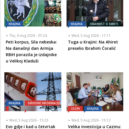
KRAJINA
KRAJINA
OBAVIJEST O SMRTI
Thu, 6 Aug 2026 - 07:24
Wed, 5 Aug 2026 - 17:11
Peti korpus, Sila nebeska:
Tuga u Krajini: Na Ahiret
Na današnji dan Armija
preselio Ibrahim Ćoralić
RBiH porazila je izdajnike
u Velikoj Kladuši
KRAJINA
SERVISNE INFORMACIJE
CAZIN
KRAJINA
Wed, 5 Aug 2026 - 15:23
Wed, 5 Aug 2026 - 15:12
Evo gdje i kad u četvrtak
Velika investicija u Cazinu: