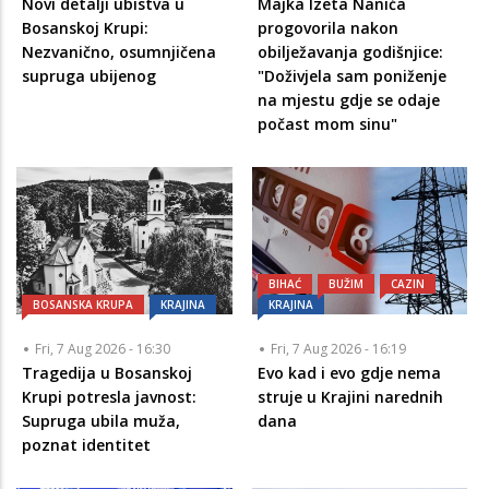
Novi detalji ubistva u
Majka Izeta Nanića
Bosanskoj Krupi:
progovorila nakon
Nezvanično, osumnjičena
obilježavanja godišnjice:
supruga ubijenog
"Doživjela sam poniženje
na mjestu gdje se odaje
počast mom sinu"
BIHAĆ
BUŽIM
CAZIN
BOSANSKA KRUPA
KRAJINA
KRAJINA
Fri, 7 Aug 2026 - 16:30
Fri, 7 Aug 2026 - 16:19
Tragedija u Bosanskoj
Evo kad i evo gdje nema
Krupi potresla javnost:
struje u Krajini narednih
Supruga ubila muža,
dana
poznat identitet