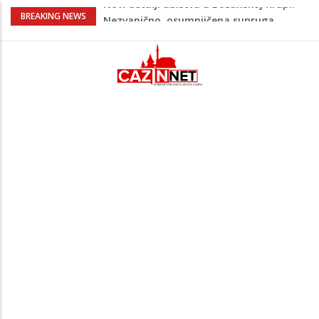
Na Ahiret preselila Bešić (rođ. Blažević)
BREAKING NEWS
Senija – Sena
Na Ahiret preselio ŠUPUK (Refik) ŠEFIK
Evo koje države su zasad za, a koje
protiv Infantina na izborima: Srbija i
Hrvatska se izjasnile
Majka Izeta Nanića progovorila nakon
obilježavanja godišnjice: "Doživjela sam
poniženje na mjestu gdje se odaje
počast mom sinu"
Novi detalji ubistva u Bosanskoj Krupi:
Nezvanično, osumnjičena supruga
ubijenog