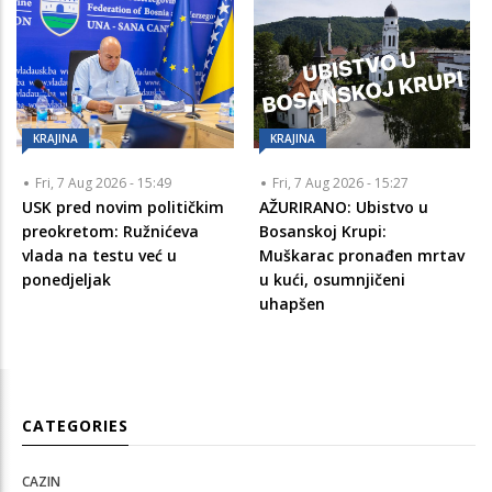
KRAJINA
KRAJINA
Fri, 7 Aug 2026 - 15:49
Fri, 7 Aug 2026 - 15:27
USK pred novim političkim
AŽURIRANO: Ubistvo u
preokretom: Ružnićeva
Bosanskoj Krupi:
vlada na testu već u
Muškarac pronađen mrtav
ponedjeljak
u kući, osumnjičeni
uhapšen
CATEGORIES
CAZIN