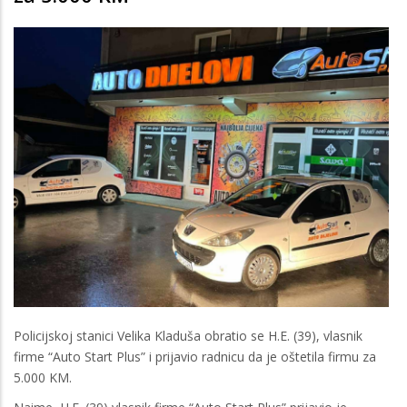
Policijskoj stanici Velika Kladuša obratio se H.E. (39), vlasnik
firme “Auto Start Plus” i prijavio radnicu da je oštetila firmu za
5.000 KM.