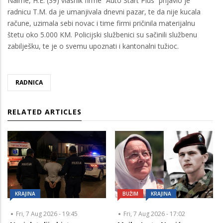
Naime, H.E. (39) vlasnik firme “Auto Start Plus” prijavio je
radnicu T.M. da je umanjivala dnevni pazar, te da nije kucala
račune, uzimala sebi novac i time firmi pričinila materijalnu
štetu oko 5.000 KM. Policijski službenici su sačinili službenu
zabilješku, te je o svemu upoznati i kantonalni tužioc.
RADNICA
RELATED ARTICLES
KRAJINA
BUŽIM
KRAJINA
Fri, 7 Aug 2026 - 19:45
Fri, 7 Aug 2026 - 17:02