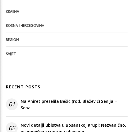
KRAJINA
BOSNA I HERCEGOVINA
REGION
SVIJET
RECENT POSTS
Na Ahiret preselila Bešić (rođ. Blažević) Senija –
01
Sena
Novi detalji ubistva u Bosanskoj Krupi: Nezvanično,
02
osumnjičena supruga ubijenog