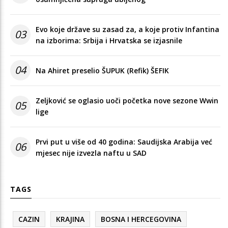
Evo koje države su zasad za, a koje protiv Infantina
03
na izborima: Srbija i Hrvatska se izjasnile
04
Na Ahiret preselio ŠUPUK (Refik) ŠEFIK
Zeljković se oglasio uoči početka nove sezone Wwin
05
lige
Prvi put u više od 40 godina: Saudijska Arabija već
06
mjesec nije izvezla naftu u SAD
TAGS
CAZIN
KRAJINA
BOSNA I HERCEGOVINA