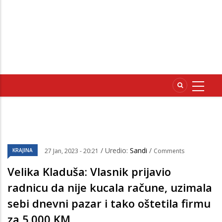
/ Uredio:
Sandi
/
KRAJINA
27 Jan, 2023 - 20:21
Comments
Velika Kladuša: Vlasnik prijavio
radnicu da nije kucala račune, uzimala
sebi dnevni pazar i tako oštetila firmu
za 5.000 KM