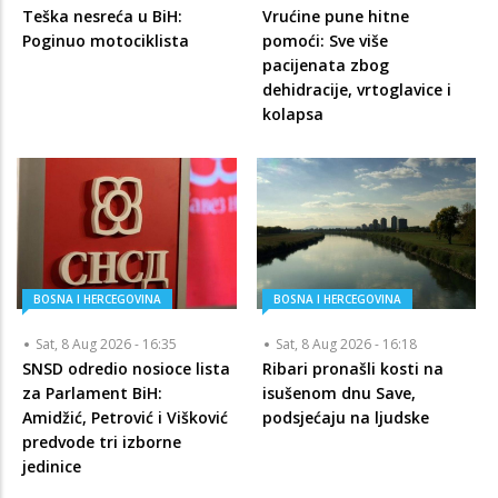
Teška nesreća u BiH:
Vrućine pune hitne
Poginuo motociklista
pomoći: Sve više
pacijenata zbog
dehidracije, vrtoglavice i
kolapsa
BOSNA I HERCEGOVINA
BOSNA I HERCEGOVINA
Sat, 8 Aug 2026 - 16:35
Sat, 8 Aug 2026 - 16:18
SNSD odredio nosioce lista
Ribari pronašli kosti na
za Parlament BiH:
isušenom dnu Save,
Amidžić, Petrović i Višković
podsjećaju na ljudske
predvode tri izborne
jedinice