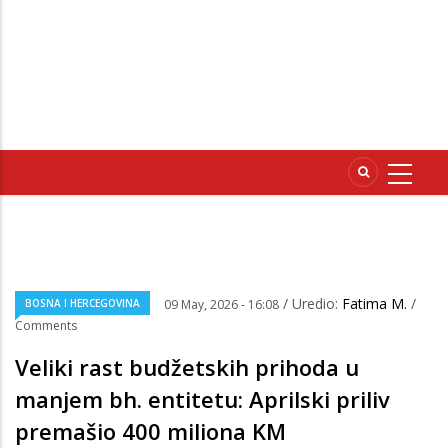
/ Uredio:
Fatima M.
/
BOSNA I HERCEGOVINA
09 May, 2026 - 16:08
Comments
Veliki rast budžetskih prihoda u
manjem bh. entitetu: Aprilski priliv
premašio 400 miliona KM