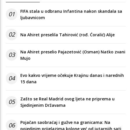
FIFA stala u odbranu Infantina nakon skandala sa
01
ljubavnicom
02
Na Ahiret preselila Tahirović (rođ. Ćoralić) Alije
Na Ahiret preselio Pajazetović (Osman) Natko zvani
03
Mujo
Evo kakvo vrijeme očekuje Krajinu danas i narednih
04
15 dana
Zašto se Real Madrid ovog ljeta ne priprema u
05
Sjedinjenim Državama
Pojačan saobraćaj i gužve na granicama: Na
06
pojedinim prijelazima kolone već od jutarnjih sati