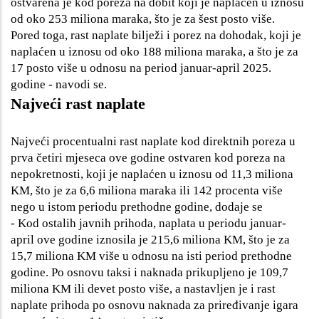
ostvarena je kod poreza na dobit koji je naplaćen u iznosu
od oko 253 miliona maraka, što je za šest posto više.
Pored toga, rast naplate bilježi i porez na dohodak, koji je
naplaćen u iznosu od oko 188 miliona maraka, a što je za
17 posto više u odnosu na period januar-april 2025.
godine - navodi se.
Najveći rast naplate
Najveći procentualni rast naplate kod direktnih poreza u
prva četiri mjeseca ove godine ostvaren kod poreza na
nepokretnosti, koji je naplaćen u iznosu od 11,3 miliona
KM, što je za 6,6 miliona maraka ili 142 procenta više
nego u istom periodu prethodne godine, dodaje se
- Kod ostalih javnih prihoda, naplata u periodu januar-
april ove godine iznosila je 215,6 miliona KM, što je za
15,7 miliona KM više u odnosu na isti period prethodne
godine. Po osnovu taksi i naknada prikupljeno je 109,7
miliona KM ili devet posto više, a nastavljen je i rast
naplate prihoda po osnovu naknada za priređivanje igara