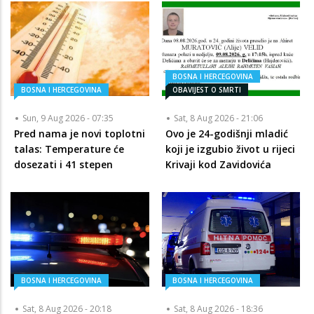
BOSNA I HERCEGOVINA
BOSNA I HERCEGOVINA
OBAVIJEST O SMRTI
Sun, 9 Aug 2026 - 07:35
Sat, 8 Aug 2026 - 21:06
Pred nama je novi toplotni
Ovo je 24-godišnji mladić
talas: Temperature će
koji je izgubio život u rijeci
dosezati i 41 stepen
Krivaji kod Zavidovića
BOSNA I HERCEGOVINA
BOSNA I HERCEGOVINA
Sat, 8 Aug 2026 - 20:18
Sat, 8 Aug 2026 - 18:36