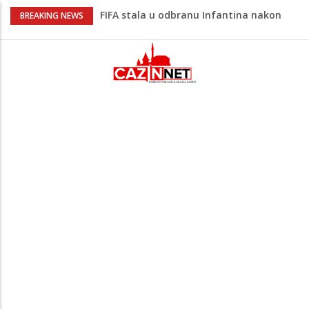
FIFA stala u odbranu Infantina nakon
BREAKING NEWS
skandala sa ljubavnicom
Zašto se Real Madrid ovog ljeta ne
priprema u Sjedinjenim Državama
Evo kakvo vrijeme očekuje Krajinu danas
i narednih 15 dana
Na Ahiret preselio Pajazetović (Osman)
Natko zvani Mujo
Na Ahiret preselila Tahirović (rođ.
Ćoralić) Alije