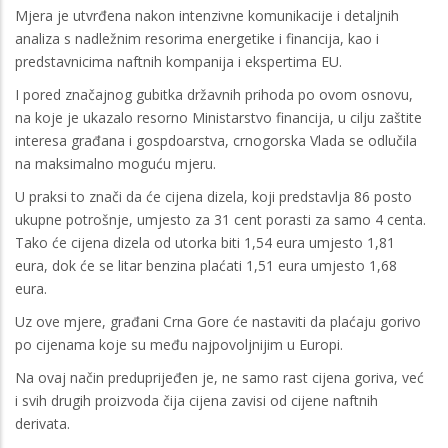
Mjera je utvrđena nakon intenzivne komunikacije i detaljnih
analiza s nadležnim resorima energetike i financija, kao i
predstavnicima naftnih kompanija i ekspertima EU.
I pored značajnog gubitka državnih prihoda po ovom osnovu,
na koje je ukazalo resorno Ministarstvo financija, u cilju zaštite
interesa građana i gospdoarstva, crnogorska Vlada se odlučila
na maksimalno moguću mjeru.
U praksi to znači da će cijena dizela, koji predstavlja 86 posto
ukupne potrošnje, umjesto za 31 cent porasti za samo 4 centa.
Tako će cijena dizela od utorka biti 1,54 eura umjesto 1,81
eura, dok će se litar benzina plaćati 1,51 eura umjesto 1,68
eura.
Uz ove mjere, građani Crna Gore će nastaviti da plaćaju gorivo
po cijenama koje su među najpovoljnijim u Europi.
Na ovaj način preduprijeđen je, ne samo rast cijena goriva, već
i svih drugih proizvoda čija cijena zavisi od cijene naftnih
derivata.