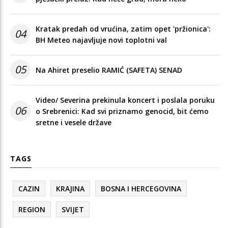
Kratak predah od vrućina, zatim opet 'pržionica':
04
BH Meteo najavljuje novi toplotni val
05
Na Ahiret preselio RAMIĆ (SAFETA) SENAD
Video/ Severina prekinula koncert i poslala poruku
06
o Srebrenici: Kad svi priznamo genocid, bit ćemo
sretne i vesele države
TAGS
CAZIN
KRAJINA
BOSNA I HERCEGOVINA
REGION
SVIJET