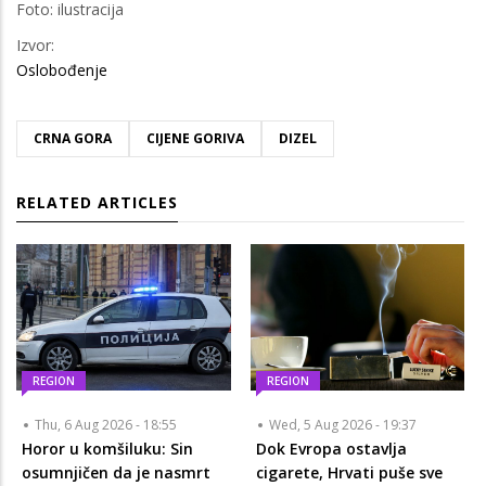
Foto: ilustracija
Izvor:
Oslobođenje
CRNA GORA
CIJENE GORIVA
DIZEL
RELATED ARTICLES
REGION
REGION
Thu, 6 Aug 2026 - 18:55
Wed, 5 Aug 2026 - 19:37
Horor u komšiluku: Sin
Dok Evropa ostavlja
osumnjičen da je nasmrt
cigarete, Hrvati puše sve