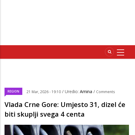
/ Uredio:
Amina
/
REGION
21 Mar, 2026 - 19:10
Comments
Vlada Crne Gore: Umjesto 31, dizel će
biti skuplji svega 4 centa