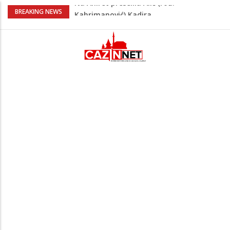
Heroji se ne zaboravljaju –
BREAKING NEWS
motomaraton stigao u Bosanski
Petrovac
Video/ Severina prekinula koncert i
poslala poruku o Srebrenici: Kad svi
priznamo genocid, bit ćemo sretne i
vesele države
Na Ahiret preselio RAMIĆ (SAFETA) SENAD
Kratak predah od vrućina, zatim opet
'pržionica': BH Meteo najavljuje novi
toplotni val
Na Ahiret preselila Alić (rođ.
Kahrimanović) Kadira