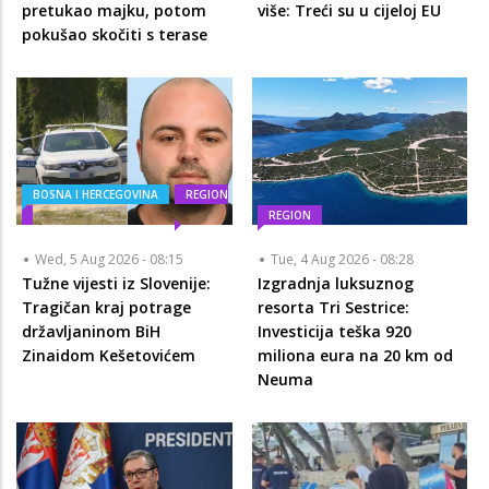
pretukao majku, potom
više: Treći su u cijeloj EU
pokušao skočiti s terase
BOSNA I HERCEGOVINA
REGION
REGION
Wed, 5 Aug 2026 - 08:15
Tue, 4 Aug 2026 - 08:28
Tužne vijesti iz Slovenije:
Izgradnja luksuznog
Tragičan kraj potrage
resorta Tri Sestrice:
državljaninom BiH
Investicija teška 920
Zinaidom Kešetovićem
miliona eura na 20 km od
Neuma