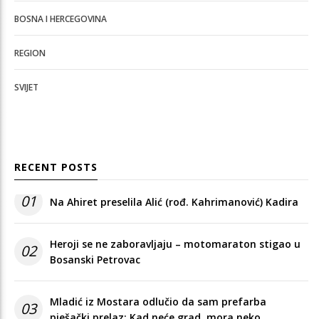
BOSNA I HERCEGOVINA
REGION
SVIJET
RECENT POSTS
01
Na Ahiret preselila Alić (rođ. Kahrimanović) Kadira
Heroji se ne zaboravljaju – motomaraton stigao u
02
Bosanski Petrovac
Mladić iz Mostara odlučio da sam prefarba
03
pješački prelaz: Kad neće grad, mora neko