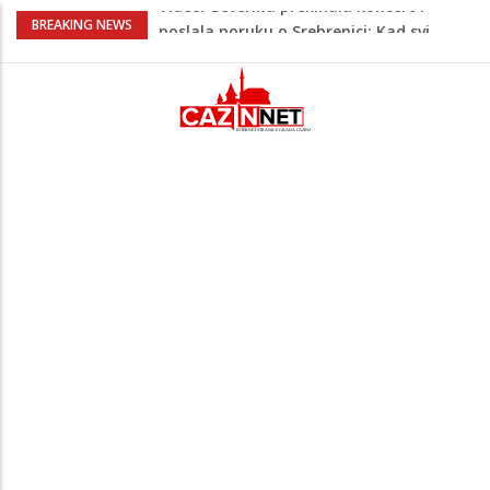
Na Ahiret preselio RAMIĆ (SAFETA) SENAD
BREAKING NEWS
Teška saobraćajna nesreća u Krajini:
BMW sa slovenskim tablicama završio u
rasvjetnom stubu
Evo gdje i kada nestaje struja u Krajini
sutra i tokom vikenda
Veće plate za hiljade zaposlenih u
Unsko-sanskom kantonu
Video/ Severina prekinula koncert i
poslala poruku o Srebrenici: Kad svi
priznamo genocid, bit ćemo sretne i
vesele države