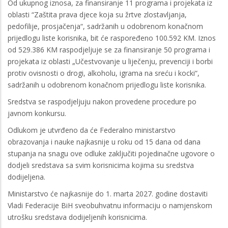
Od ukupnog iznosa, za finansiranje 11 programa i projekata iz
oblasti “Zaštita prava djece koja su žrtve zlostavljanja,
pedofilije, prosjačenja“, sadržanih u odobrenom konačnom
prijedlogu liste korisnika, bit će raspoređeno 100.592 KM. Iznos
od 529.386 KM raspodjeljuje se za finansiranje 50 programa i
projekata iz oblasti „Učestvovanje u liječenju, prevenciji i borbi
protiv ovisnosti o drogi, alkoholu, igrama na sreću i kocki“,
sadržanih u odobrenom konačnom prijedlogu liste korisnika.
Sredstva se raspodjeljuju nakon provedene procedure po
javnom konkursu.
Odlukom je utvrđeno da će Federalno ministarstvo
obrazovanja i nauke najkasnije u roku od 15 dana od dana
stupanja na snagu ove odluke zaključiti pojedinačne ugovore o
dodjeli sredstava sa svim korisnicima kojima su sredstva
dodijeljena.
Ministarstvo će najkasnije do 1. marta 2027. godine dostaviti
Vladi Federacije BiH sveobuhvatnu informaciju o namjenskom
utrošku sredstava dodijeljenih korisnicima.