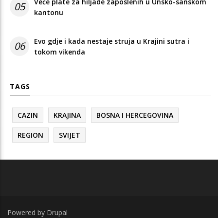
Veće plate za hiljade zaposlenih u Unsko-sanskom
05
kantonu
Evo gdje i kada nestaje struja u Krajini sutra i
06
tokom vikenda
TAGS
CAZIN
KRAJINA
BOSNA I HERCEGOVINA
REGION
SVIJET
Powered by
Drupal