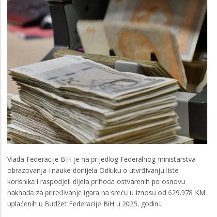
Vlada Federacije BiH je na prijedlog Federalnog ministarstva
obrazovanja i nauke donijela Odluku o utvrđivanju liste
korisnika i raspodjeli dijela prihoda ostvarenih po osnovu
naknada za priređivanje igara na sreću u iznosu od 629.978 KM
uplaćenih u Budžet Federacije BiH u 2025. godini.