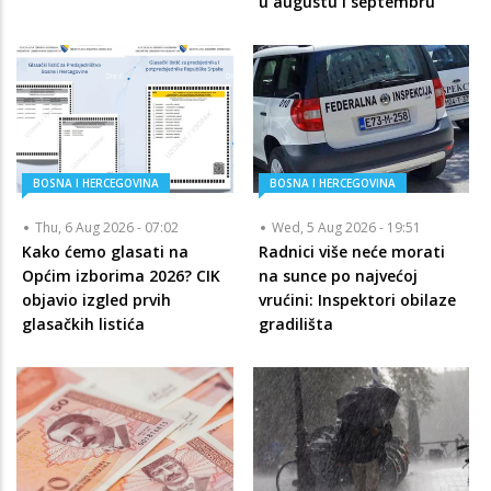
u augustu i septembru
BOSNA I HERCEGOVINA
BOSNA I HERCEGOVINA
Thu, 6 Aug 2026 - 07:02
Wed, 5 Aug 2026 - 19:51
Kako ćemo glasati na
Radnici više neće morati
Općim izborima 2026? CIK
na sunce po najvećoj
objavio izgled prvih
vrućini: Inspektori obilaze
glasačkih listića
gradilišta