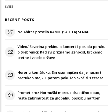
SVIJET
RECENT POSTS
01
Na Ahiret preselio RAMIĆ (SAFETA) SENAD
Video/ Severina prekinula koncert i poslala poruku
02
o Srebrenici: Kad svi priznamo genocid, bit ćemo
sretne i vesele države
Horor u komšiluku: Sin osumnjičen da je nasmrt
03
pretukao majku, potom pokušao skočiti s terase
Promet kroz Hormuški moreuz drastično opao,
04
raste zabrinutost za globalnu opskrbu naftom