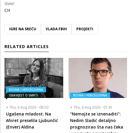
Izvor:
CH
IGRE NA SREĆU
VLADA FBIH
PROJEKTI
RELATED ARTICLES
BOSNA I HERCEGOVINA
OBAVIJEST O SMRTI
BOSNA I HERCEGOVINA
Thu, 6 Aug 2026 - 08:50
Thu, 6 Aug 2026 - 07:41
Ugašena mladost: Na
“Nemojte se iznenaditi”:
Ahiret preselila Ljubunčić
Nedim Sladić detaljno
(Enver) Aldina
prognozirao šta nas čeka