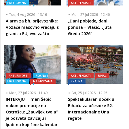
HERCEGOVINA
AKTUELNOSTI
Tue, 4 Aug 2026 - 13:16
Mon, 27 Jul 2026 - 12:46
Alarm za bh. prijevoznike:
„Dani pobjede, dani
Vozače masovno vraćaju s
ponosa – Vlašić, Ljuta
granica EU, evo zašto
Greda 2026“
AKTUELNOSTI
BOSNA I
AKTUELNOSTI
BIHAĆ
HERCEGOVINA
NA MREŽAMA
KRAJINA
Mon, 27 Jul 2026 - 11:49
Sat, 25 Jul 2026 - 12:25
INTERVJU | Iman Šepić
Spektakularan doček u
nakon promocije na
Bihaću za učesnike 52.
Ostrošcu: „Zauvijek tvoja“
Internacionalne Una
je posveta zavičaju i
regate
ljudima koji čine kalendar