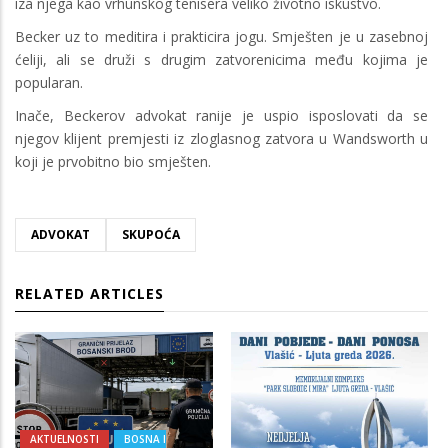
iza njega kao vrhunskog tenisera veliko životno iskustvo.
Becker uz to meditira i prakticira jogu. Smješten je u zasebnoj
ćeliji, ali se druži s drugim zatvorenicima među kojima je
popularan.
Inače, Beckerov advokat ranije je uspio isposlovati da se
njegov klijent premjesti iz zloglasnog zatvora u Wandsworth u
koji je prvobitno bio smješten.
ADVOKAT
SKUPOĆA
RELATED ARTICLES
AKTUELNOSTI
BOSNA I