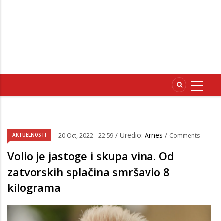
/ Uredio:
Arnes
/
AKTUELNOSTI
20 Oct, 2022 - 22:59
Comments
Volio je jastoge i skupa vina. Od
zatvorskih splačina smršavio 8
kilograma