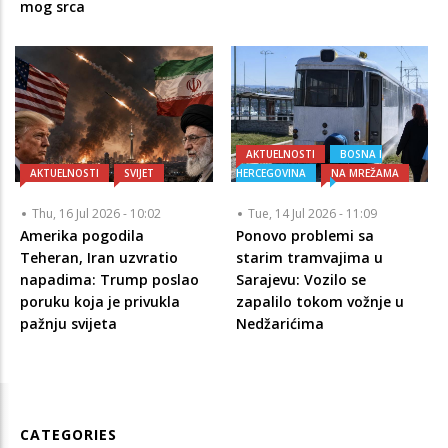
mog srca
AKTUELNOSTI
BOSNA I
AKTUELNOSTI
SVIJET
HERCEGOVINA
NA MREŽAMA
Thu, 16 Jul 2026 - 10:02
Tue, 14 Jul 2026 - 11:09
Amerika pogodila
Ponovo problemi sa
Teheran, Iran uzvratio
starim tramvajima u
napadima: Trump poslao
Sarajevu: Vozilo se
poruku koja je privukla
zapalilo tokom vožnje u
pažnju svijeta
Nedžarićima
CATEGORIES