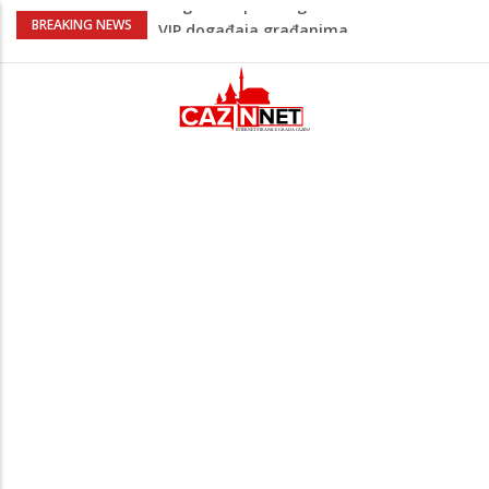
Sarajevo ipak u Mostaru igra
BREAKING NEWS
Čeferin odredio ko dijeli pravdu u 1 kolu
Premijer lige BiH
Lepa Brena pala na koncertu u Budvi
nakon kultnog zamaha nogom: "Nisi bio
na njenom koncertu ako nije pala"
Na Ahiret preselio BEKTAŠEVIĆ (HUSEIN)
HUSEIN-BEKTAŠ
Bingo Group i ove godine otvara vrata
VIP događaja građanima