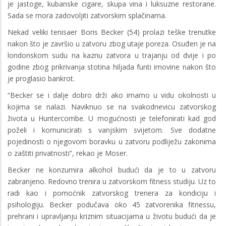
je jastoge, kubanske cigare, skupa vina i luksuzne restorane.
Sada se mora zadovoljiti zatvorskim splačinama.
Nekad veliki tenisaer Boris Becker (54) prolazi teške trenutke
nakon što je završio u zatvoru zbog utaje poreza. Osuđen je na
londonskom sudu na kaznu zatvora u trajanju od dvije i po
godine zbog prikrivanja stotina hiljada funti imovine nakon što
je proglasio bankrot.
“Becker se i dalje dobro drži ako imamo u vidu okolnosti u
kojima se nalazi. Naviknuo se na svakodnevicu zatvorskog
života u Huntercombe. U mogućnosti je telefonirati kad god
poželi i komunicirati s vanjskim svijetom. Sve dodatne
pojedinosti o njegovom boravku u zatvoru podliježu zakonima
o zaštiti privatnosti”, rekao je Moser.
Becker ne konzumira alkohol budući da je to u zatvoru
zabranjeno. Redovno trenira u zatvorskom fitness studiju. Uz to
radi kao i pomoćnik zatvorskog trenera za kondiciju i
psihologiju. Becker podučava oko 45 zatvorenika fitnessu,
prehrani i upravljanju kriznim situacijama u životu budući da je