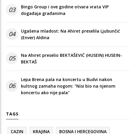
Bingo Group i ove godine otvara vrata VIP
03
događaja građanima
Ugašena mladost: Na Ahiret preselila Ljubunčić
04
(Enver) Aldina
Na Ahiret preselio BEKTAŠEVIĆ (HUSEIN) HUSEIN-
05
BEKTAŠ
Lepa Brena pala na koncertu u Budvi nakon
06
kultnog zamaha nogom: "Nisi bio na njenom
koncertu ako nije pala"
TAGS
CAZIN
KRAJINA
BOSNA I HERCEGOVINA