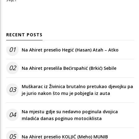
RECENT POSTS
01
Na Ahiret preselio Hegić (Hasan) Atah – Atko
02
Na Ahiret preselila Bećirspahić (Brkić) Sebile
Muškarac iz Živinica brutalno pretukao djevojku pa
03
je jurio nakon što mu je pobjegla iz auta
Na mjestu gdje su nedavno poginula dvojica
04
mladića danas poginuo motociklista
05
Na Ahiret preselio KOLJIĆ (Meho) MUNIB