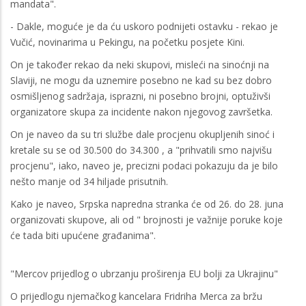
mandata".
- Dakle, moguće je da ću uskoro podnijeti ostavku - rekao je
Vučić, novinarima u Pekingu, na početku posjete Kini.
On je također rekao da neki skupovi, misleći na sinoćnji na
Slaviji, ne mogu da uznemire posebno ne kad su bez dobro
osmišljenog sadržaja, isprazni, ni posebno brojni, optuživši
organizatore skupa za incidente nakon njegovog završetka.
On je naveo da su tri službe dale procjenu okupljenih sinoć i
kretale su se od 30.500 do 34.300 , a "prihvatili smo najvišu
procjenu", iako, naveo je, precizni podaci pokazuju da je bilo
nešto manje od 34 hiljade prisutnih.
Kako je naveo, Srpska napredna stranka će od 26. do 28. juna
organizovati skupove, ali od " brojnosti je važnije poruke koje
će tada biti upućene građanima".
"Mercov prijedlog o ubrzanju proširenja EU bolji za Ukrajinu"
O prijedlogu njemačkog kancelara Fridriha Merca za bržu