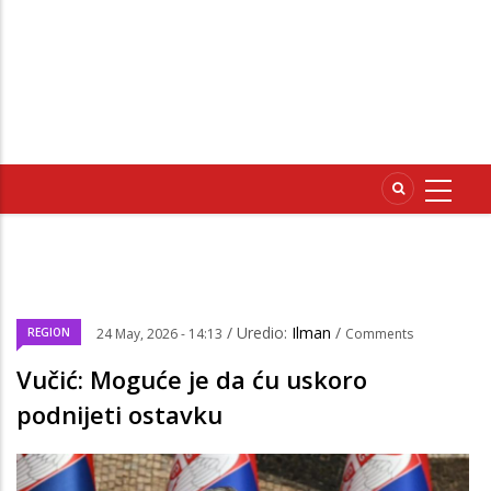
/ Uredio:
Ilman
/
REGION
24 May, 2026 - 14:13
Comments
Vučić: Moguće je da ću uskoro
podnijeti ostavku