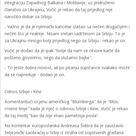
integraciju Zapadnog Balkana i Moldavije, uz pridruženo
članstvo za Ukrajinu, Vučić je rekao da taj prijedlog nije
naročito dobar za Srbiju.
- Važno je da je njemački kancelar izašao sa nečim drugačijem i
nečim što je realnije. Nisam sretan sadržinom za Srbiju. To je
za Ukrajinu mnogo bolji prijedlog nego za Srbiju - rekao je on.
Vučić je dodao da je ipak "bolje da nam se otvore karte da
pošteno govorimo, nego da slušamo bajke".
- To jeste dobra novost, ali po pitanju supstance svakako može
da se napreduje - dodao je on.
Odnos Srbije i Kine
Komentarišući ocjenu američkog "Blumberga" da je "blizu
crvene linije" kada je riječ o odnosu Srbije i Kine, Vučić je rekao
da taj medij "kao da nije imao pametnija posla".
Na komentar europoslanika Andreasa Šidera da je zaustavio
željeznički saobraćaj u Srbiji iz straha od sopstvenih građana