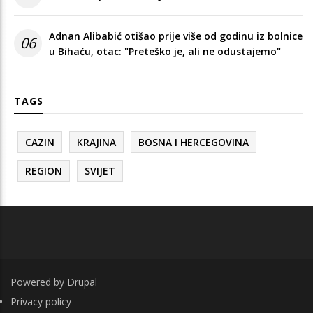
Adnan Alibabić otišao prije više od godinu iz bolnice
06
u Bihaću, otac: "Preteško je, ali ne odustajemo"
TAGS
CAZIN
KRAJINA
BOSNA I HERCEGOVINA
REGION
SVIJET
Powered by
Drupal
FOOTER
Privacy policy