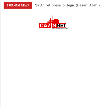
Na Ahiret preselio Hegić (Hasan) Atah –
BREAKING NEWS
Atko
Na Ahiret preselio KOLJIĆ (Meho) MUNIB
Adnan Alibabić otišao prije više od
godinu iz bolnice u Bihaću, otac:
"Preteško je, ali ne odustajemo"
Na mjestu gdje su nedavno poginula
dvojica mladića danas poginuo
motociklista
Na Ahiret preselila Bećirspahić (Brkić)
Sebile