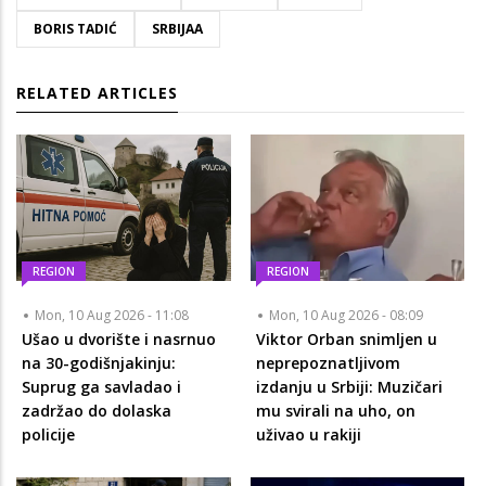
BORIS TADIĆ
SRBIJAA
RELATED ARTICLES
REGION
REGION
Mon, 10 Aug 2026 - 11:08
Mon, 10 Aug 2026 - 08:09
Ušao u dvorište i nasrnuo
Viktor Orban snimljen u
na 30-godišnjakinju:
neprepoznatljivom
Suprug ga savladao i
izdanju u Srbiji: Muzičari
zadržao do dolaska
mu svirali na uho, on
policije
uživao u rakiji