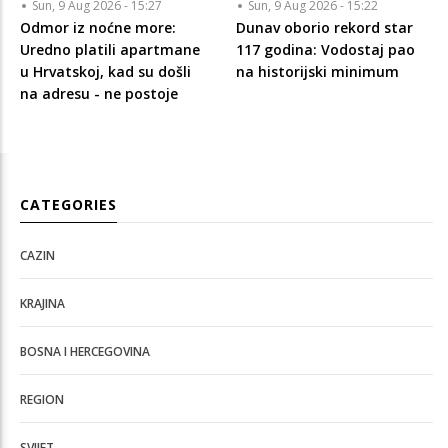
Sun, 9 Aug 2026 - 15:27
Sun, 9 Aug 2026 - 15:22
Odmor iz noćne more:
Dunav oborio rekord star
Uredno platili apartmane
117 godina: Vodostaj pao
u Hrvatskoj, kad su došli
na historijski minimum
na adresu - ne postoje
CATEGORIES
CAZIN
KRAJINA
BOSNA I HERCEGOVINA
REGION
SVIJET