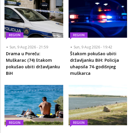
REGION
REGION
Sun, 9 Aug 2026 - 21:59
Sun, 9 Aug 2026 - 19:42
Drama u Poreču:
Štakom pokušao ubiti
Muškarac (74) štakom
državljanku BiH: Policija
pokušao ubiti državljanku
uhapsila 74-godišnjeg
BiH
muškarca
REGION
REGION